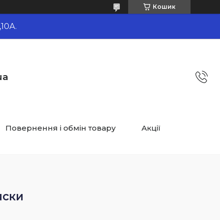
Кошик
10А.
ua
Повернення і обмін товару
Акції
яски