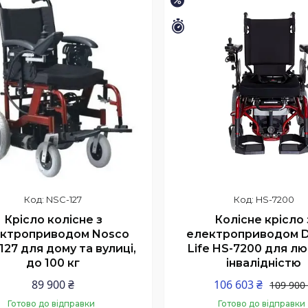
–3%
РАЩА ЦІНА
Залишилось 15 днів
NSC-127
HS-7200
Крісло колісне з
Колісне крісло 
ктроприводом Nosco
електроприводом D
127 для дому та вулиці,
Life HS-7200 для лю
до 100 кг
інвалідністю
89 900 ₴
106 603 ₴
109 900
Готово до відправки
Готово до відправки