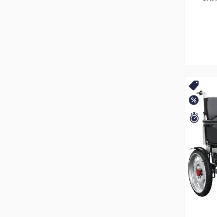
БЕЗ
–5%
Зали