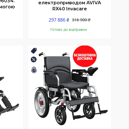
D6034.
електроприводом AVIVA
омогою
RX40 Invacare
297 886 ₴
316 900 ₴
Готово до відправки
Купити
БЕЗКОШТОВНА ДОСТАВКА
–5%
Залишилось 6 днів