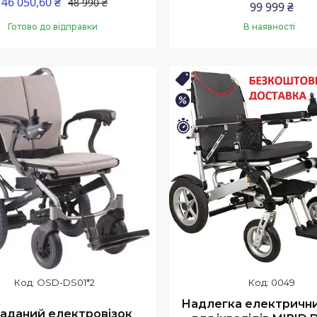
46 050,60 ₴
48 990 ₴
99 999 ₴
Готово до відправки
В наявності
Купити
Купити
БЕЗКОШТОВНА ДОСТАВКА
–5%
шилось 4 дні
Залишилось 15 днів
OSD-DS01*2
0049
Надлегка електрични
аданий електровізок