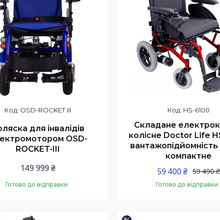
OSD-ROCKET III
HS-6100
Складане електрок
оляска для інвалідів
колісне Doctor Life H
ектромотором OSD-
вантажопідйомність 1
ROCKET-III
компактне
149 999 ₴
59 400 ₴
59 490 ₴
Готово до відправки
Готово до відправки
Купити
Купити