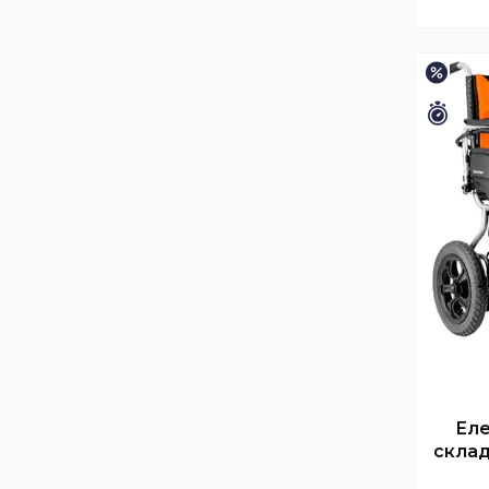
–6%
Зали
Еле
склад