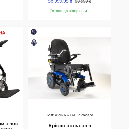
56 999,05 ₴
59 999 ₴
Готово до відправки
Купити
–6%
Залишилось 15 днів
AVIVA RX40 Invacare
й візок
Крісло коляска з