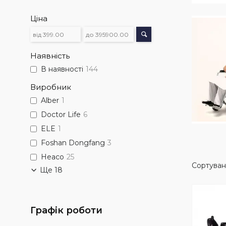
Ціна
Наявність
В наявності
144
Виробник
Alber
1
Doctor Life
6
ELE
1
Foshan Dongfang
3
Heaco
25
Ще 18
Графік роботи