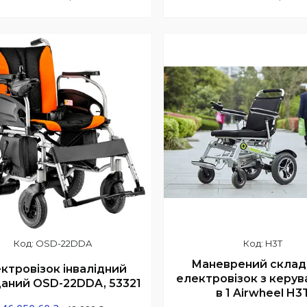
Купити
Купити
шилось 13 днів
OSD-22DDA
H3T
Маневрений склад
ктровізок інвалідний
електровізок з керув
аний OSD-22DDA, 53321
в 1 Airwheel H3