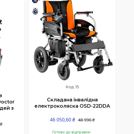
–6%
Залишилось 13 днів
15
з
Складана інвалідна
octor
електроколяска OSD-22DDA
дей з
46 050,60 ₴
48 990 ₴
 ₴
Готово до відправки