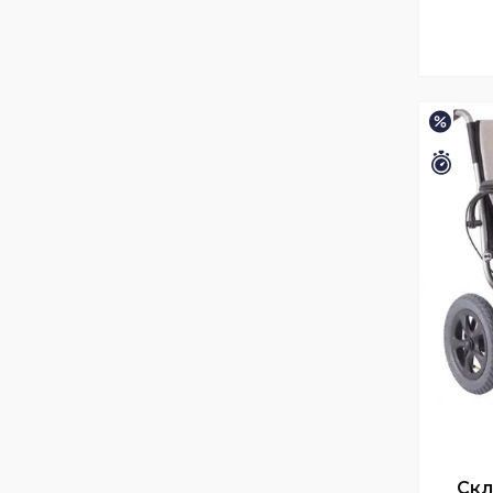
–5%
Зали
Скл