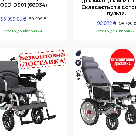
для інвалідів MIRID 
OSD-DS01 (68934)
Складається з доп
пульта.
56 999,05 ₴
59 999 ₴
90 022 ₴
94 760 ₴
Готово до відправки
Готово до відправки
Купити
Купити
КОШТОВНА ДОСТАВКА
БЕЗКОШТОВНА ДОСТАВКА
–5%
шилось 6 днів
Залишилось 17 днів