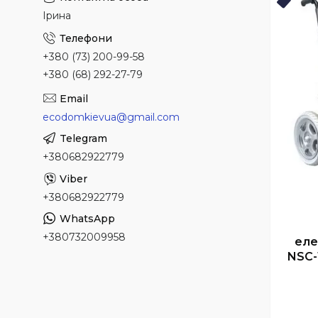
НАЙК
Ірина
+380 (73) 200-99-58
+380 (68) 292-27-79
ecodomkievua@gmail.com
+380682922779
+380682922779
+380732009958
еле
NSC-