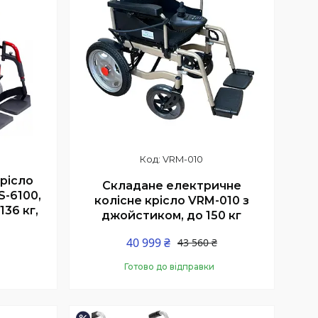
VRM-010
рісло
Складане електричне
S-6100,
колісне крісло VRM-010 з
36 кг,
джойстиком, до 150 кг
40 999 ₴
43 560 ₴
Готово до відправки
Купити