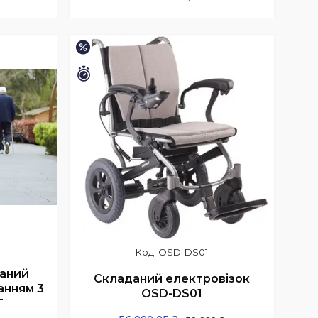
Купити
–5%
Залишився 1 день
OSD-DS01
аний
Складаний електровізок
анням 3
OSD-DS01
T