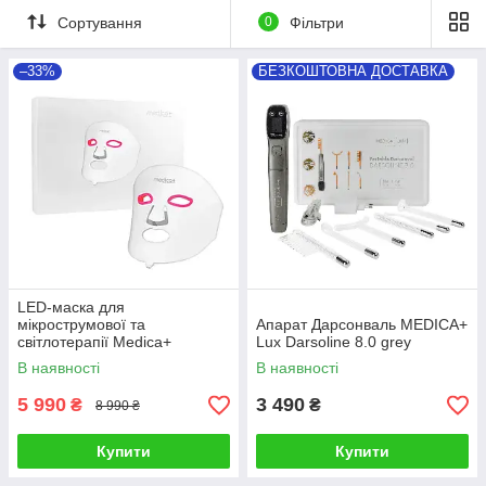
Сортування
0
Фільтри
–33%
БЕЗКОШТОВНА ДОСТАВКА
LED-маска для
мікрострумової та
Апарат Дарсонваль MEDICA+
світлотерапії Medica+
Lux Darsoline 8.0 grey
LEDMask 8X
В наявності
В наявності
5 990
3 490
₴
₴
8 990 ₴
Купити
Купити