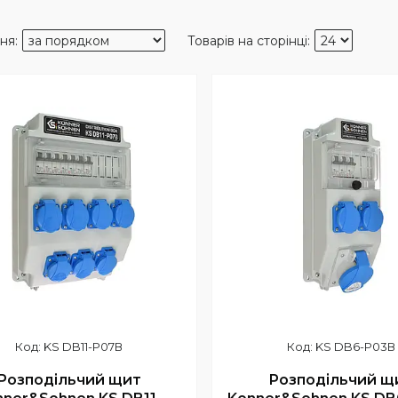
KS DB11-P07В
KS DB6-P03В
Розподільчий щит
Розподільчий щ