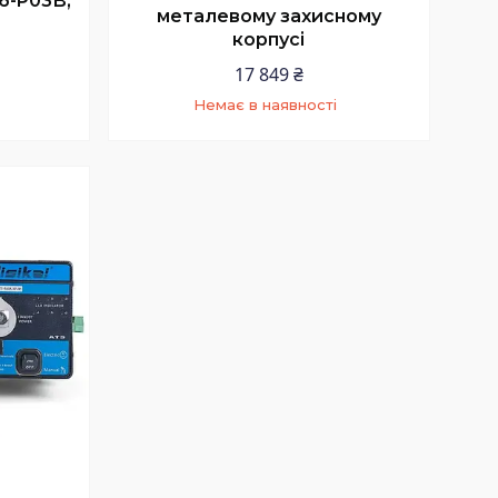
6-P03В,
металевому захисному
корпусі
17 849 ₴
Немає в наявності
+380 (73) 200-99-58