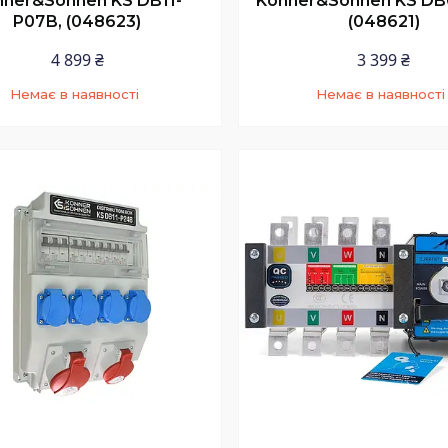
nner&Sohnen KS DB11-
Konner&Sohnen KS DB
P07В, (048623)
(048621)
4 899 ₴
3 399 ₴
Немає в наявності
Немає в наявності
+380 (73) 200-99-58
+380 (73) 200-99-58