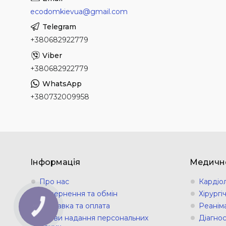
ecodomkievua@gmail.com
+380682922779
+380682922779
+380732009958
Інформація
Медичн
Про нас
Кардіо
Повернення та обмін
Хірург
Доставка та оплата
Реанім
КНОПКА
ЗВ'ЯЗКУ
Умови надання персональних
Діагно