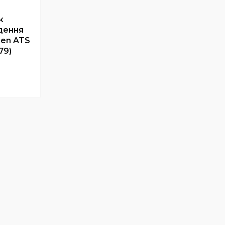
к
дення
nen ATS
79)