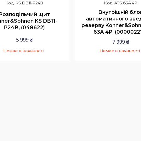
KS DB11-P24В
ATS 63A 4P
Внутрішній бло
Розподільчий щит
автоматичного вве
nner&Sohnen KS DB11-
резерву Konner&Soh
P24В, (048622)
63A 4P, (0000022
5 999 ₴
7 999 ₴
Немає в наявності
Немає в наявності
+380 (73) 200-99-58
+380 (73) 200-99-58