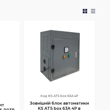
KS ATS box 63A 4P
Зовнішній блок автоматики
ит
KS ATS box 63A 4P в