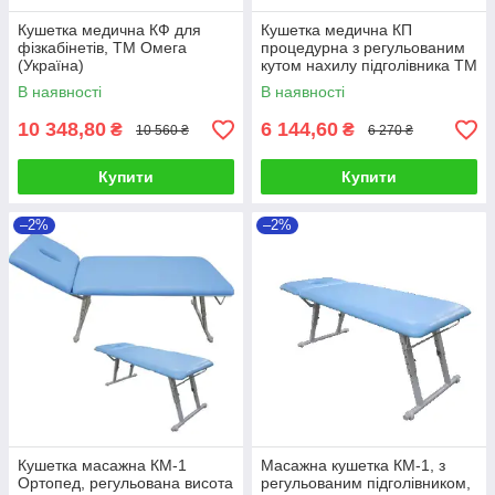
Кушетка медична КФ для
Кушетка медична КП
фізкабінетів, ТМ Омега
процедурна з регульованим
(Україна)
кутом нахилу підголівника ТМ
ОМЕГА. (Україна) (409092)
В наявності
В наявності
10 348,80
6 144,60
₴
₴
10 560 ₴
6 270 ₴
Купити
Купити
–2%
–2%
Кушетка масажна КМ-1
Масажна кушетка КМ-1, з
Ортопед, регульована висота
регульованим підголівником,