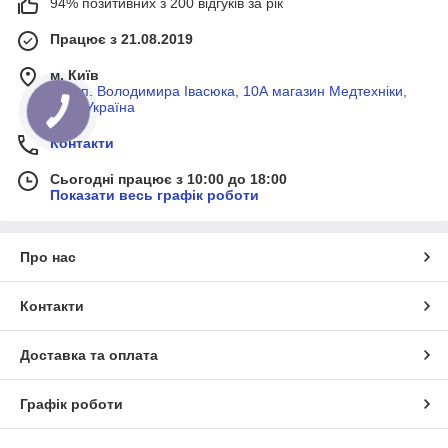
94% позитивних з 200 відгуків за рік
Чому варто купити медичну кушетку
Працює з 21.08.2019
Комфортне положення пацієнта під час процедур
Зручність для лікаря та персоналу
м. Київ
просп. Володимира Івасюка, 10А магазин Медтехніки,
Стійкість до інтенсивного використання
Київ, Україна
Гігієнічність і легкість дезінфекції
Контакти
Універсальність застосування
Сьогодні працює з 10:00 до 18:00
Показати весь графік роботи
Основні види медичних кушеток
✔
Оглядові кушетки
Про нас
для прийому пацієнтів
стандартні моделі для кабінетів
Контакти
✔
Процедурні
для маніпуляцій та ін’єкцій
Доставка та оплата
підвищена функціональність
✔
Масажні
Графік роботи
для масажу та реабілітації