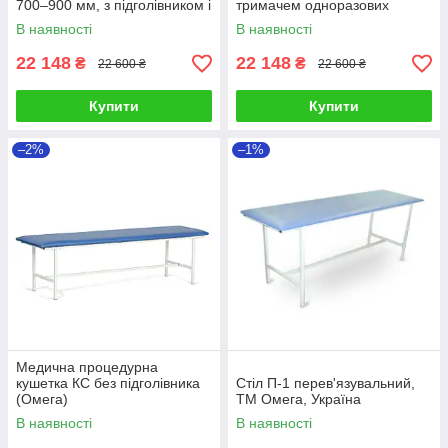
700–900 мм, з підголівником і
тримачем одноразових
отвором для обличчя
простирадл
В наявності
В наявності
22 148
22 148
₴
₴
22 600 ₴
22 600 ₴
Купити
Купити
–2%
–1%
Медична процедурна
кушетка КС без підголівника
Стіл П-1 перев'язувальний,
(Омега)
ТМ Омега, Україна
В наявності
В наявності