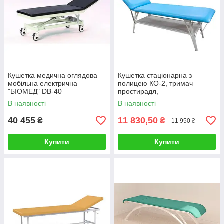
Кушетка медична оглядова
Кушетка стаціонарна з
мобільна електрична
полицею КО-2, тримач
"БІОМЕД" DB-40
простирадл,
вантажопідйомність 150 кг
В наявності
В наявності
40 455
11 830,50
₴
₴
11 950 ₴
Купити
Купити