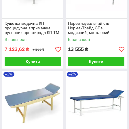
Кушетка медична КП
Перев'язувальний стіл
процедурна з тримачем
Норма-Трейд СПв,
рулонних простирадл КП ТМ
медичний, металевий,
Омега (Україна)
Україна.
В наявності
В наявності
7 123,62
13 555
₴
₴
7 269 ₴
Купити
Купити
–2%
–2%