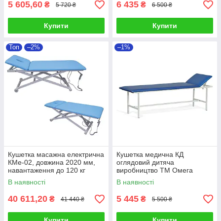
5 605,60
6 435
₴
₴
5 720 ₴
6 500 ₴
Купити
Купити
Топ
–2%
–1%
Кушетка масажна електрична
Кушетка медична КД
КМе-02, довжина 2020 мм,
оглядовий дитяча
навантаження до 120 кг
виробництво ТМ Омега
(Україна)
В наявності
В наявності
40 611,20
5 445
₴
₴
41 440 ₴
5 500 ₴
Купити
Купити