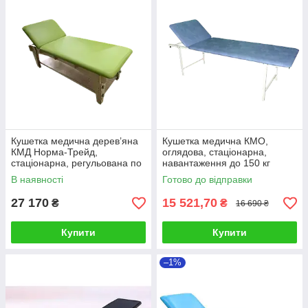
Кушетка медична дерев’яна
Кушетка медична КМО,
КМД Норма-Трейд,
оглядова, стаціонарна,
стаціонарна, регульована по
навантаження до 150 кг
висоті
В наявності
Готово до відправки
27 170
15 521,70
₴
₴
16 690 ₴
Купити
Купити
–1%