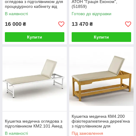
оглядова з підголівником для
АТОН "Грація Економ",
процедурного кабінету від
(51859)
Амед, (00004571)
В наявності
Готово до відправки
16 000
13 470
₴
₴
Купити
Купити
Кушетка медична КМ4.200
Кушетка медична оглядова з
фізіотерапевтична дерев'яна
підголівником КМ2.101 Амед
з підголівником для
фізіокабінету від Амед,
В наявності
Під замовлення
(00004576)