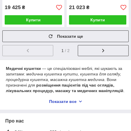
19 425
21 023
₴
₴
Купити
Купити
Показати ще
1
/ 2
Медичні кушетки
— це спеціалізовані меблі, які шукають за
запитами:
медична кушетка купити, кушетка для огляду,
процедурна кушетка, масажна кушетка медична
. Вони
призначені для
розміщення пацієнтів під час оглядів,
лікувальних процедур, масажу та медичних маніпуляцій
.
Це
обов’язковий елемент оснащення лікарських
Показати все
кабінетів, клінік і реабілітаційних центрів
, який
забезпечує комфорт пацієнта та ефективність роботи
медичного персоналу.
Про нас