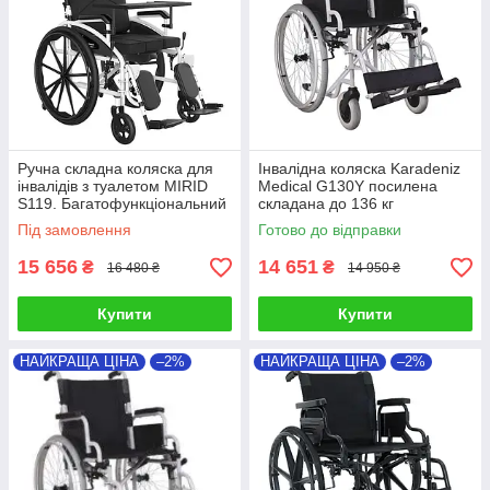
комфорт щодня
довговічність конструкції
Це
найкращий вибір для людей із великою масою тіла
,
які шукають
надійну інвалідну коляску підвищеної
міцності.
Посилені інвалідні коляски — це
максимальна міцність,
Ручна складна коляска для
Інвалідна коляска Karadeniz
стабільність і комфорт без ризику поломки.
інвалідів з туалетом MIRID
Medical G130Y посилена
S119. Багатофункціональний
складана до 136 кг
інвалідне крісло.
Під замовлення
Готово до відправки
15 656
14 651
₴
₴
16 480 ₴
14 950 ₴
Купити
Купити
НАЙКРАЩА ЦІНА
–2%
НАЙКРАЩА ЦІНА
–2%