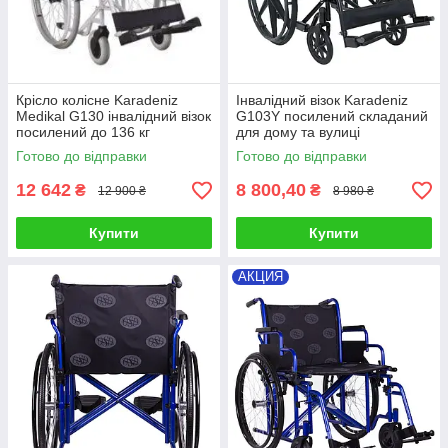
Крісло колісне Karadeniz
Інвалідний візок Karadeniz
Medikal G130 інвалідний візок
G103Y посилений складаний
посилений до 136 кг
для дому та вулиці
Готово до відправки
Готово до відправки
12 642
8 800,40
₴
₴
12 900 ₴
8 980 ₴
Купити
Купити
АКЦИЯ