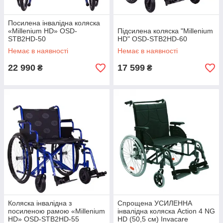
Посилена інвалідна коляска
«Millenium HD» OSD-
Підсилена коляска "Millenium
STB2HD-50
HD" OSD-STB2HD-60
Немає в наявності
Немає в наявності
22 990
17 599
₴
₴
Коляска інвалідна з
Спрощена УСИЛЕННА
посиленою рамою «Millenium
інвалідна коляска Action 4 NG
HD» OSD-STB2HD-55
HD (50,5 см) Invacare