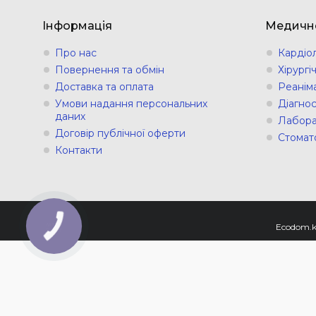
Інформація
Медичн
Про нас
Кардіо
Повернення та обмін
Хірург
Доставка та оплата
Реанім
Умови надання персональних
Діагно
даних
Лабора
Договір публічної оферти
Стомат
Контакти
КНОПКА
ЗВ'ЯЗКУ