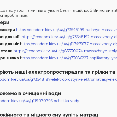
 до нас у гості, а ми підготували безліч акцій, щоб Ви могли
 співробітників.
жери
асажери
https://ecodom.kiev.ua/ua/g73548199-ruchnye-massazh
и для шії
https://ecodom.kiev.ua/ua/g73548192-massazhery-dl
и для ніг
h
ttps://ecodom.kiev.ua/ua/g117455677-massazhery-d
 столи
https://ecodom.kiev.ua/ua/g83330074-massazhnye-stoly
ори Ляпко
h
ttps://ecodom.kiev.ua/ua/g73686227-applikatory-lya
гріють наші електропростирадла та грілки та
codom.kiev.ua/ua/g73548187-elektroprostyni-elektromatrasy-elekt
ожемо в очищенні води
codom.kiev.ua/ua/g119070795-ochistka-vody
окійного та міцного сну купіть матрац