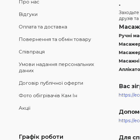
Про нас
.
Заходьте
Відгуки
друзів та
Маса
Оплата та доставка
Ручні м
Повернення та обмін товару
Масажер
Співпраця
Масажер
Масажні
Умови надання персональних
Аплікат
даних
Договір публічної оферти
Вас зі
https://e
Фото обігрівачів Кам Ін
Акції
Допом
https://e
Графік роботи
Для сп