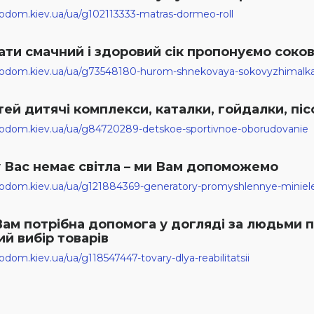
codom.kiev.ua/ua/g102113333-matras-dormeo-roll
ти смачний і здоровий сік пропонуємо соков
ecodom.kiev.ua/ua/g73548180-hurom-shnekovaya-sokovyzhimalk
тей дитячі комплекси, каталки, гойдалки, пісо
ecodom.kiev.ua/ua/g84720289-detskoe-sportivnoe-oborudovanie
 Вас немає світла – ми Вам допоможемо
codom.kiev.ua/ua/g121884369-generatory-promyshlennye-minielek
ам потрібна допомога у догляді за людьми по
й вибір товарів
codom.kiev.ua/ua/g118547447-tovary-dlya-reabilitatsii