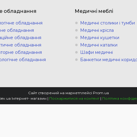
е обладнання
Медичні меблі
логічне обладнання
Медичні столики і тумби
ічне обладнання
Медичні крісла
аційне обладнання
Медичні кушетки
стичне обладнання
Медичні каталки
торне обладнання
Шафи медичні
ологічне обладнання
Банкетки медичні коридо
Сайт створений на маркетплейсі
Prom.ua
Еcodom.kiev.ua Інтернет- магазин |
Поскаржитися на контент
|
Політика конфіде