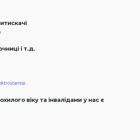
итискачі
a
чниці і т.д.
trostantsii
хилого віку та інвалідами у нас є