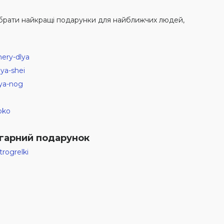
 вибрати найкращі подарунки для найближчих людей,
ery-dlya
ya-shei
lya-nog
pko
 гарний подарунок
rogrelki