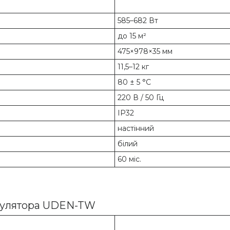
585–682 Вт
до 15 м²
475×978×35 мм
11,5–12 кг
80 ± 5 °С
220 В / 50 Гц
IP32
настінний
білий
60 міс.
егулятора UDEN-TW