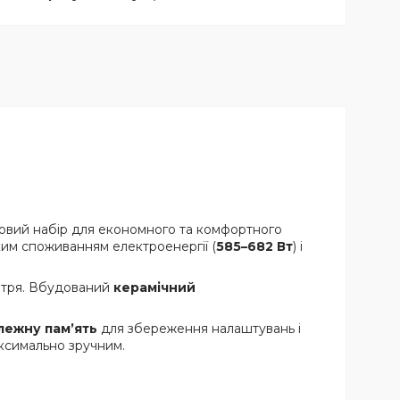
товий набір для економного та комфортного
ким споживанням електроенергії (
585–682 Вт
) і
овітря. Вбудований
керамічний
лежну пам’ять
для збереження налаштувань і
аксимально зручним.