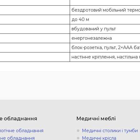
бездротовий мобільний терм
до 40 м
вбудований у пульт
енергонезалежна
блок-розетка, пульт, 2×AAA б
настінне кріплення, настільна
е обладнання
Медичні меблі
логічне обладнання
Медичні столики і тумби
ічне обладнання
Медичні крісла