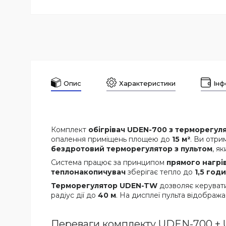
Опис
Характеристики
Інф
Комплект
обігрівач UDEN-700 з терморегу
опалення приміщень площею до
15 м²
. Ви отр
бездротовий терморегулятор з пультом
, я
Система працює за принципом
прямого нагрі
теплонакопичувач
зберігає тепло до
1,5 год
Терморегулятор UDEN-TW
дозволяє керувати
радіус дії до
40 м
. На дисплеї пульта відображ
Переваги комплекту UDEN-700 