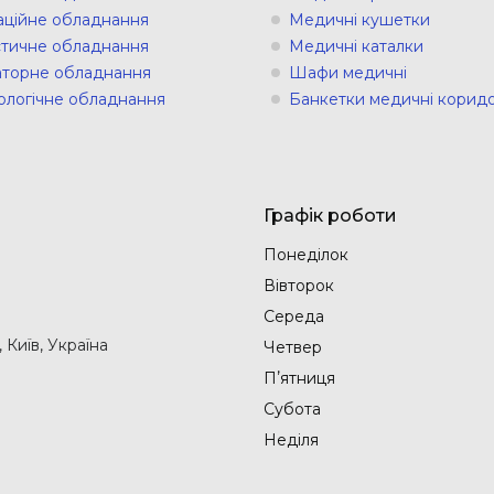
аційне обладнання
Медичні кушетки
стичне обладнання
Медичні каталки
торне обладнання
Шафи медичні
ологічне обладнання
Банкетки медичні коридо
Графік роботи
Понеділок
Вівторок
Середа
Київ, Україна
Четвер
Пʼятниця
Субота
Неділя