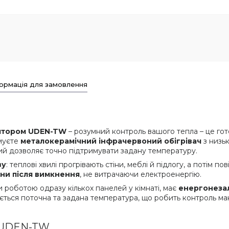
ормація для замовлення
лятором UDEN-TW
– розумний контроль вашого тепла – це го
имуєте
металокерамічний інфрачервоний обігрівач
з низь
кий дозволяє точно підтримувати задану температуру.
ву
: теплові хвилі прогрівають стіни, меблі й підлогу, а потім п
ини після вимкнення
, не витрачаючи електроенергію.
 роботою одразу кількох панелей у кімнаті, має
енергонеза
ається поточна та задана температура, що робить контроль м
+ UDEN-TW