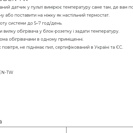
ний датчик у пульті вимірює температуру саме там, де вам по
ну або поставити на ніжку як настільний термостат.
оту системи до 5–7 год/день.
 вилку обігрівача у блок-розетку і задати температуру.
ома обігрівачами в одному приміщенні.
повітря, не піднімає пил, сертифікований в Україні та ЄС.
DEN-TW
а