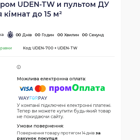
ром UDEN-TW и пультом ДУ
 кімнат до 15 м²
0
0
Днів
0
0
Годин
0
0
Хвилин
0
0
Секунд
правки
Код:
UDEN-700 + UDEN-TW
У компанії підключені електронні платежі.
Тепер ви можете купити будь-який товар
не покидаючи сайту.
повернення товару протягом 14 днів
за
рахунок покупця