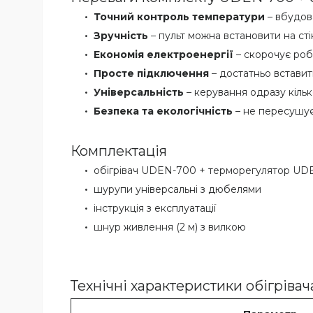
Точний контроль температури
– вбудова
Зручність
– пульт можна встановити на сті
Економія електроенергії
– скорочує роб
Просте підключення
– достатньо вставити
Універсальність
– керування одразу кільк
Безпека та екологічність
– не пересушує 
Комплектація
обігрівач UDEN-700 + терморегулятор U
шурупи універсальні з дюбелями
інструкція з експлуатації
шнур живлення (2 м) з вилкою
Технічні характеристики обігрівач