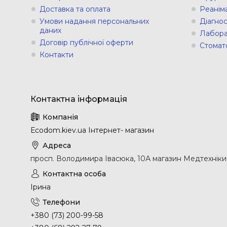
Доставка та оплата
Реанім
Умови надання персональних
Діагно
даних
Лабора
Договір публічної оферти
Стомат
Контакти
Еcodom.kiev.ua Інтернет- магазин
просп. Володимира Івасюка, 10А магазин Медтехніки, 
Ірина
+380 (73) 200-99-58