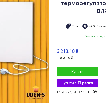
терморегулято
для
Топ
–2%
Готово до від
6 218,10 ₴
6 345 ₴
Купити
Купити з
+380 (73) 200-99-58