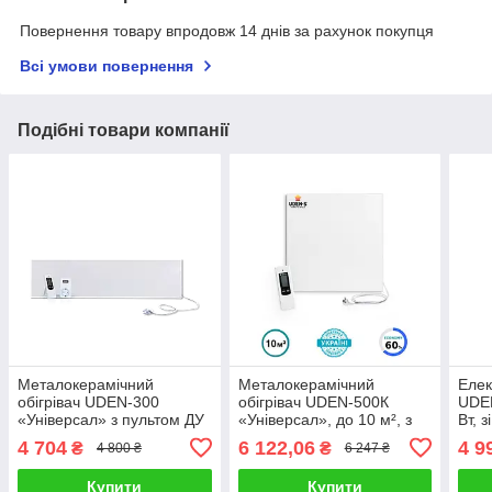
Повернення товару впродовж 14 днів за рахунок покупця
Всі умови повернення
Подібні товари компанії
Металокерамічний
Металокерамічний
Елек
обігрівач UDEN-300
обігрівач UDEN-500К
UDEN
«Універсал» з пультом ДУ
«Універсал», до 10 м², з
Вт, 
та терморегулятором
терморегулятором і
наст
4 704
6 122,06
4 9
₴
₴
4 800 ₴
6 247 ₴
пультом ДК
Купити
Купити