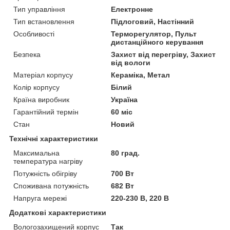
Тип управління
Електронне
Тип встановлення
Підлоговий, Настінний
Особливості
Терморегулятор, Пульт
дистанційного керування
Безпека
Захист від перегріву, Захист
від вологи
Матеріал корпусу
Кераміка, Метал
Колір корпусу
Білий
Країна виробник
Україна
Гарантійний термін
60 міс
Стан
Новий
Технічні характеристики
Максимальна
80 град.
температура нагріву
Потужність обігріву
700 Вт
Споживана потужність
682 Вт
Напруга мережі
220-230 В, 220 В
Додаткові характеристики
Вологозахищений корпус
Так