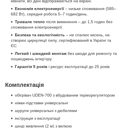
кімнати, всі дані відображаються на екрані.
Економія електроенергії
– низьке споживання (585–
682 Вт), середня робота 5–7 годин/день.
Тривале тепло
після вимкнення – до 1,5 годин без
споживання електроенергії.
Безпека та екологічність
– не спалює кисень, не
створює циркуляції пилу, сертифікований в Україні та
ЄС.
Легкий і швидкий монтаж
без шкоди для ремонту та
пошкоджень інтер’єру.
Гарантія 5 років
і ресурс експлуатації до 25 років.
Комплектація
обігрівач UDEN-700 з вбудованим терморегулятором
ніжки-підставки універсальні
шурупи універсальні з дюбелями
інструкція з експлуатації
шнур живлення (2 м) з вилкою