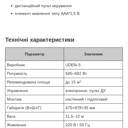
дистанційний пульт керування
елемент живлення типу ААА*1,5 В
Технічні характеристики
Параметр
Значення
Виробник
UDEN-S
Потужність
585–682 Вт
Рекомендована площа
до 15 м²
Управління
електронне, пульт ДУ
Монтаж
настінний / підлоговий
Габарити (В×Ш×Г)
475×978×35 мм
Вага
11,5–12 кг
Живлення
220 В / 50 Гц