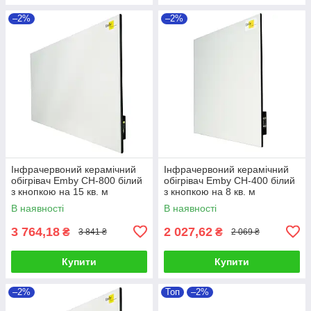
–2%
–2%
Інфрачервоний керамічний
Інфрачервоний керамічний
обігрівач Emby CH-800 білий
обігрівач Emby CH-400 білий
з кнопкою на 15 кв. м
з кнопкою на 8 кв. м
В наявності
В наявності
3 764,18
2 027,62
₴
₴
3 841 ₴
2 069 ₴
Купити
Купити
–2%
Топ
–2%