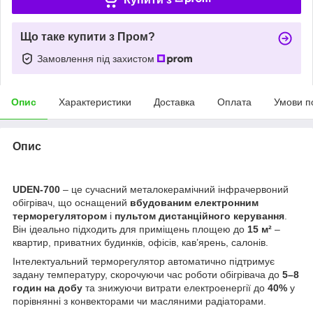
Що таке купити з Пром?
Замовлення під захистом
Опис
Характеристики
Доставка
Оплата
Умови п
Опис
UDEN-700
– це сучасний металокерамічний інфрачервоний
обігрівач, що оснащений
вбудованим електронним
терморегулятором
і
пультом дистанційного керування
.
Він ідеально підходить для приміщень площею до
15 м²
–
квартир, приватних будинків, офісів, кав’ярень, салонів.
Інтелектуальний терморегулятор автоматично підтримує
задану температуру, скорочуючи час роботи обігрівача до
5–8
годин на добу
та знижуючи витрати електроенергії до
40%
у
порівнянні з конвекторами чи масляними радіаторами.