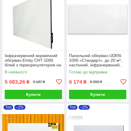
Інфрачервоний керамічний
Панельний обігрівач UDEN-
обігрівач Emby CHT-1000
1000 «Стандарт», до 20 м²,
білий з терморегулятором на
настінний, інфрачервоний,
20 кв. м
без шнура
В наявності
Готово до відправки
5 083,26
6 174
₴
₴
5 187 ₴
6 300 ₴
Купити
Купити
Топ
–2%
Топ
–2%