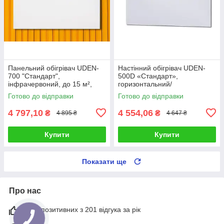
Панельний обігрівач UDEN-
Настінний обігрівач UDEN-
700 "Стандарт",
500D «Стандарт»,
інфрачервоний, до 15 м²,
горизонтальний/
настінний, без кабелю
вертикальний монтаж
Готово до відправки
Готово до відправки
4 797,10
4 554,06
₴
₴
4 895 ₴
4 647 ₴
Купити
Купити
Показати ще
Про нас
94% позитивних з 201 відгука за рік