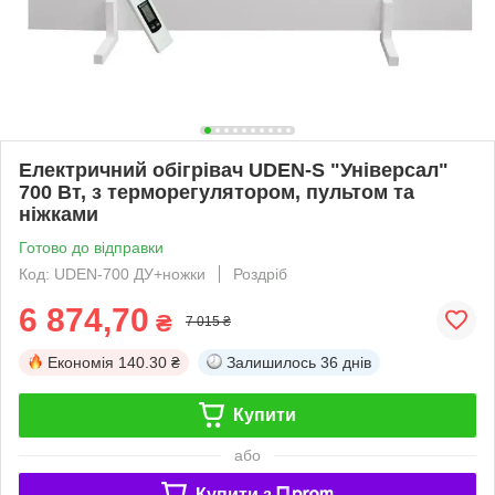
Електричний обігрівач UDEN-S "Універсал"
700 Вт, з терморегулятором, пультом та
ніжками
Готово до відправки
Код: UDEN-700 ДУ+ножки
Роздріб
6 874,70
₴
7 015 ₴
Економія
140.30 ₴
Залишилось
36 днів
Купити
або
Купити з