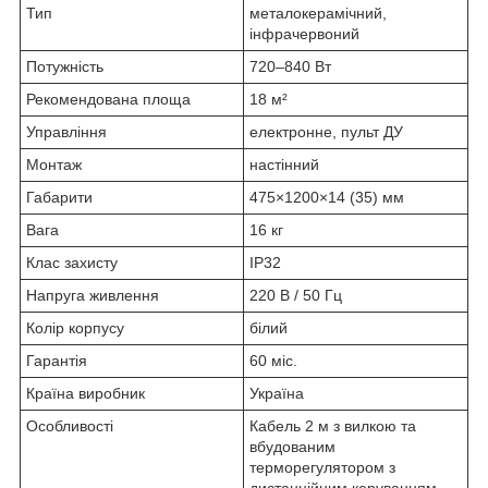
Тип
металокерамічний,
інфрачервоний
Потужність
720–840 Вт
Рекомендована площа
18 м²
Управління
електронне, пульт ДУ
Монтаж
настінний
Габарити
475×1200×14 (35) мм
Вага
16 кг
Клас захисту
IP32
Напруга живлення
220 В / 50 Гц
Колір корпусу
білий
Гарантія
60 міс.
Країна виробник
Україна
Особливості
Кабель 2 м з вилкою та
вбудованим
терморегулятором з