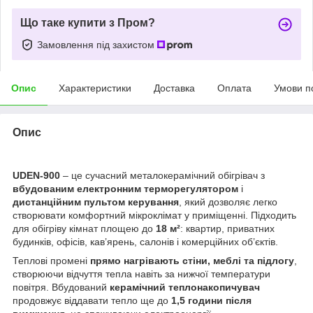
Що таке купити з Пром?
Замовлення під захистом
Опис
Характеристики
Доставка
Оплата
Умови п
Опис
UDEN-900
– це сучасний металокерамічний обігрівач з
вбудованим електронним терморегулятором
і
дистанційним пультом керування
, який дозволяє легко
створювати комфортний мікроклімат у приміщенні. Підходить
для обігріву кімнат площею до
18
м²
: квартир, приватних
будинків, офісів, кав’ярень, салонів і комерційних об’єктів.
Теплові промені
прямо нагрівають стіни, меблі та підлогу
,
створюючи відчуття тепла навіть за нижчої температури
повітря. Вбудований
керамічний теплонакопичувач
продовжує віддавати тепло ще до
1,5 години після