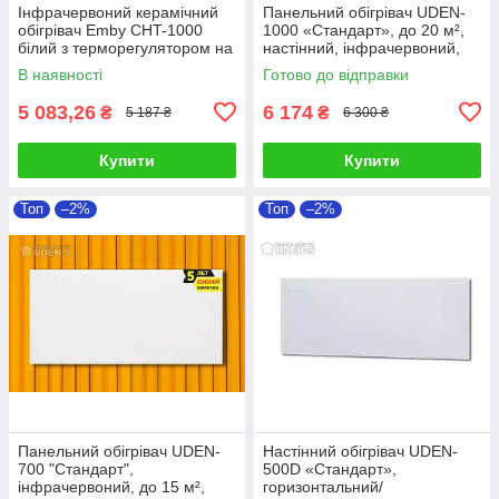
Інфрачервоний керамічний
Панельний обігрівач UDEN-
обігрівач Emby CHT-1000
1000 «Стандарт», до 20 м²,
білий з терморегулятором на
настінний, інфрачервоний,
20 кв. м
без шнура
В наявності
Готово до відправки
5 083,26
6 174
₴
₴
5 187 ₴
6 300 ₴
Купити
Купити
Топ
–2%
Топ
–2%
Панельний обігрівач UDEN-
Настінний обігрівач UDEN-
700 "Стандарт",
500D «Стандарт»,
інфрачервоний, до 15 м²,
горизонтальний/