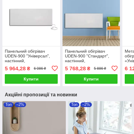
Панельний обігрівач
Панельний обігрівач
Мет
UDEN-900 "Універсал",
UDEN-900 "Стандарт",
обіг
настінний,
настінний,
«Уні
інфрачервоний, до 18 м²,
інфрачервоний, до 18 м²,
терм
5 964,28
5 768,28
6 1
₴
₴
6 086 ₴
5 886 ₴
з кабелем
без кабелю
пуль
Купити
Купити
Акційні пропозиції та новинки
Топ
–2%
Топ
–2%