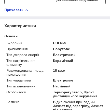
дистанційним керуванням
Приховати
Характеристики
Основні
Виробник
UDEN-S
Призначення
Побутове
Тип джерела енергії
Електричний
Тип нагрівального
Керамічний
елементу
Рекомендована площа
18 кв.м
приміщення
Тип управління
Електронне
Тип встановлення
Настінний
Особливості
Терморегулятор, Пульт
дистанційного керування
Безпека
Відключення при падінні,
Захист від перегріву, Захист
від вологи