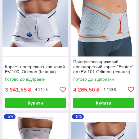
Попереково-крижовий
Корсет попереково-крижовий
напівжорсткий корсет"Evotec"
EV-100, Orliman (Іспанія)
арт.EV-101 Orliman (Іспанія)
Готово до відправки
Готово до відправки
3 941,55
4 265,50
₴
₴
4 149 ₴
4 490 ₴
Купити
Купити
–5%
–5%