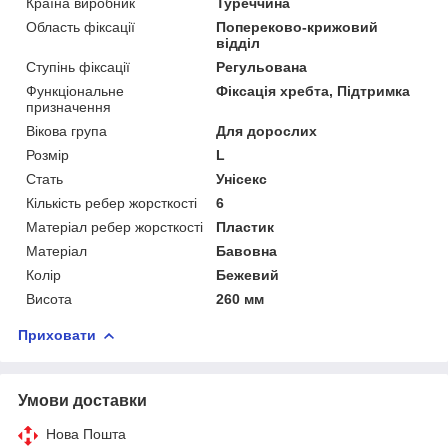
Країна виробник
Туреччина
Область фіксації
Попереково-крижовий
відділ
Ступінь фіксації
Регульована
Функціональне
Фіксація хребта, Підтримка
призначення
Вікова група
Для дорослих
Розмір
L
Стать
Унісекс
Кількість ребер жорсткості
6
Матеріал ребер жорсткості
Пластик
Матеріал
Бавовна
Колір
Бежевий
Висота
260 мм
Приховати
Умови доставки
Нова Пошта