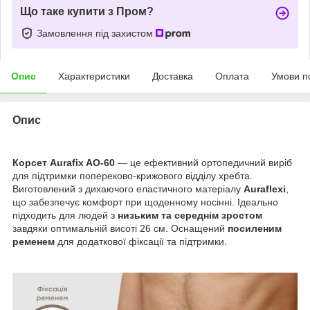
Що таке купити з Пром?
Замовлення під захистом
Опис
Характеристики
Доставка
Оплата
Умови п
Опис
Корсет Aurafix AO-60
— це ефективний ортопедичний виріб
для підтримки попереково-крижового відділу хребта.
Виготовлений з дихаючого еластичного матеріалу
Auraflexi
,
що забезпечує комфорт при щоденному носінні. Ідеально
підходить для людей з
низьким та середнім зростом
завдяки оптимальній висоті 26 см. Оснащений
посиленим
ременем
для додаткової фіксації та підтримки.