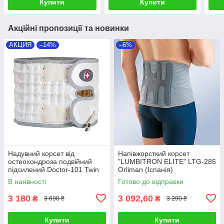
Купити
Купити
Акційні пропозиції та новинки
АКЦИЯ
–14%
–6%
Надувний корсет від
Напівжорсткий корсет
остеохондроза подвійний
"LUMBITRON ELITE" LTG-285
підсилений Doctor-101 Twin
Orliman (Іспанія)
(TW-PNC-2)
В наявності
Готово до відправки
3 180
3 092,60
₴
₴
3 690 ₴
3 290 ₴
Купити
Купити