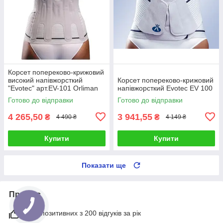
Корсет попереково-крижовий
високий напівжорсткий
Корсет попереково-крижовий
"Evotec" арт.EV-101 Orliman
напівжорсткий Evotec EV 100
(Іспанія)
Готово до відправки
Готово до відправки
4 265,50
3 941,55
₴
₴
4 490 ₴
4 149 ₴
Купити
Купити
Показати ще
Про нас
94% позитивних з 200 відгуків за рік