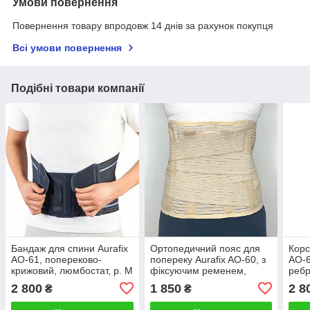
Умови повернення
Повернення товару впродовж 14 днів за рахунок покупця
Всі умови повернення
Подібні товари компанії
Бандаж для спини Aurafix
Ортопедичний пояс для
Корс
AO-61, попереково-
попереку Aurafix AO-60, з
AO-6
крижовий, люмбостат, р. М
фіксуючим ременем,
ребр
Туреччина, р. XL
2 800
1 850
2 8
₴
₴