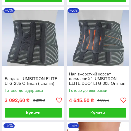
–6%
–5%
Напівжорсткий корсет
Бандаж LUMBITRON ELITE
посилений "LUMBITRON
LTG-285 Orliman (Іспанія)
ELITE DUO" LTG-305 Orliman
(Іспанія)
Готово до відправки
Готово до відправки
3 092,60
4 645,50
₴
₴
3 290 ₴
4 890 ₴
Купити
Купити
–5%
–5%