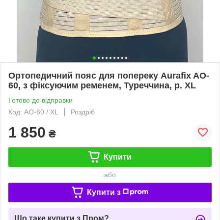
Ортопедичний пояс для попереку Aurafix AO-
60, з фіксуючим ременем, Туреччина, р. XL
Готово до відправки
Код: AO-60 / ХL
Роздріб
1 850
₴
Купити
або
Купити з
Що таке купити з Пром?