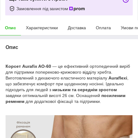
Замовлення під захистом
Опис
Характеристики
Доставка
Оплата
Умови п
Опис
Корсет Aurafix AO-60
— це ефективний ортопедичний виріб
для підтримки попереково-крижового відділу хребта.
Виготовлений з дихаючого еластичного матеріалу
Auraflexi
,
що забезпечує комфорт при щоденному носінні. Ідеально
підходить для людей з
низьким та середнім зростом
завдяки оптимальній висоті 26 см. Оснащений
посиленим
ременем
для додаткової фіксації та підтримки.