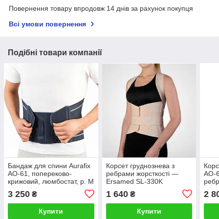
Повернення товару впродовж 14 днів за рахунок покупця
Всі умови повернення
Подібні товари компанії
Бандаж для спини Aurafix
Корсет груднознева з
Корс
AO-61, попереково-
ребрами жорсткості —
AO-6
крижовий, люмбостат, р. М
Ersamed SL-330K
ребр
3 250
1 640
2 8
₴
₴
Купити
Купити