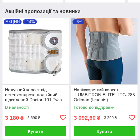
Акційні пропозиції та новинки
АКЦИЯ
–14%
–6%
Надувний корсет від
Напівжорсткий корсет
остеохондроза подвійний
"LUMBITRON ELITE" LTG-285
підсилений Doctor-101 Twin
Orliman (Іспанія)
(TW-PNC-2)
В наявності
Готово до відправки
3 180
3 092,60
₴
₴
3 690 ₴
3 290 ₴
Купити
Купити