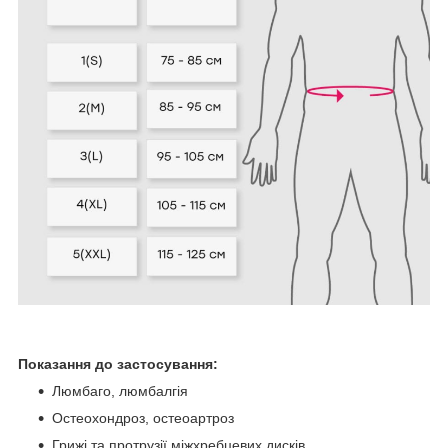
Показання до застосування:
Люмбаго, люмбалгія
Остеохондроз, остеоартроз
Грижі та протрузії міжхребцевих дисків