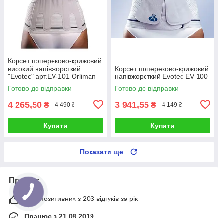
Корсет попереково-крижовий
високий напівжорсткий
Корсет попереково-крижовий
"Evotec" арт.EV-101 Orliman
напівжорсткий Evotec EV 100
(Іспанія)
Готово до відправки
Готово до відправки
4 265,50
3 941,55
₴
₴
4 490 ₴
4 149 ₴
Купити
Купити
Показати ще
Про нас
94% позитивних з 203 відгуків за рік
Працює з 21.08.2019