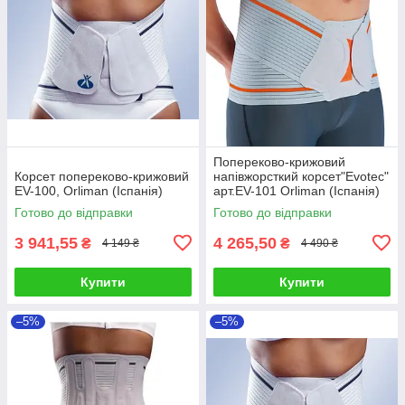
Попереково-крижовий
Корсет попереково-крижовий
напівжорсткий корсет"Evotec"
EV-100, Orliman (Іспанія)
арт.EV-101 Orliman (Іспанія)
Готово до відправки
Готово до відправки
3 941,55
4 265,50
₴
₴
4 149 ₴
4 490 ₴
Купити
Купити
–5%
–5%