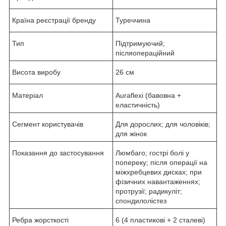
Країна реєстрації бренду
Туреччина
Тип
Підтримуючий;
післяопераційний
Висота виробу
26 см
Матеріал
Auraflexi (бавовна +
еластичність)
Сегмент користувачів
Для дорослих; для чоловіків;
для жінок
Показання до застосування
Люмбаго; гострі болі у
попереку; після операції на
міжхребцевих дисках; при
фізичних навантаженнях;
протрузії; радикуліт;
спондилолістез
Ребра жорсткості
6 (4 пластикові + 2 сталеві)