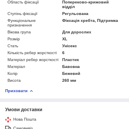
Область фіксації
Попереково-крижовий
відділ
Ступінь фіксації
Регульована
Функціональне
Фіксація хребта, Підтримка
призначення
Вікова група
Для дорослих
Розмір
XL
Стать
Унісекс
Кількість ребер жорсткості
6
Матеріал ребер жорсткості
Пластик
Матеріал
Бавовна
Колір
Бежевий
Висота
260 мм
Приховати
Умови доставки
Нова Пошта
Самовивіз