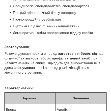
Спондилоліз, спондилолістез, спондилоартроз
Гострий або хронічний біль у попереку
Післяопераційна реабілітація
Підтримка під час фізичних навантажень
Дегенеративні зміни поперекового відділу хребта
Застосування
:
Рекомендується носити в період
загострення болю
, під час
фізичної активності
або як
профілактичний засіб
при
навантаженнях на спину. Підходить для використання як
в
домашніх умовах
, так і в період
реабілітації
після
хірургічного втручання.
Характеристики
:
Параметр
Значення
Бренд
Aurafix