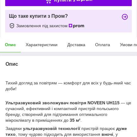
Що таке купити з Пром?
Замовлення під захистом
Опис
Характеристики
Доставка
Оплата
Умови п
Опис
Тихий догляд за повітрям — комфорт для всіх у будь-який час
доби!
Ультразвуковий зволожувач повітря NOVEEN UH115
— це
сучасний, ефективний і компактний пристрій польського
бренду, створений для підтримання оптимального
мікроклімату в приміщеннях до
35 м²
.
Завдяки
ультразвуковій технології
пристрій працює
дуже
тихо
, тому чудово підходить для використання
вночі
, у