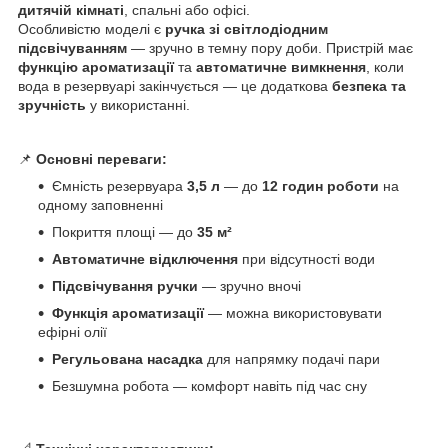
дитячій кімнаті
, спальні або офісі.
Особливістю моделі є
ручка зі світлодіодним
підсвічуванням
— зручно в темну пору доби. Пристрій має
функцію ароматизації
та
автоматичне вимкнення
, коли
вода в резервуарі закінчується — це додаткова
безпека та
зручність
у використанні.
📌
Основні переваги:
Ємність резервуара
3,5 л
— до
12 годин роботи
на
одному заповненні
Покриття площі — до
35 м²
Автоматичне відключення
при відсутності води
Підсвічування ручки
— зручно вночі
Функція ароматизації
— можна використовувати
ефірні олії
Регульована насадка
для напрямку подачі пари
Безшумна робота — комфорт навіть під час сну