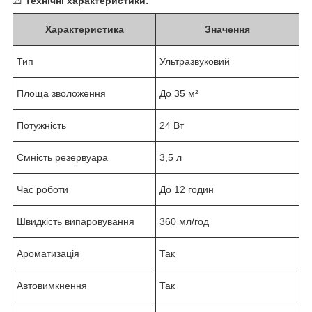
📐
Технічні характеристики:
Характеристика
Значення
Тип
Ультразвуковий
Площа зволоження
До 35 м²
Потужність
24 Вт
Ємність резервуара
3,5 л
Час роботи
До 12 годин
Швидкість випаровування
360 мл/год
Ароматизація
Так
Автовимкнення
Так