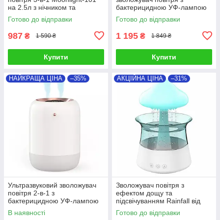
на 2.5л з нічником та
бактерицидною УФ-лампою
аромаслотом
Alto-101
Готово до відправки
Готово до відправки
987
1 195
₴
₴
1 590 ₴
1 849 ₴
Купити
Купити
НАЙКРАЩА ЦІНА
–35%
АКЦІЙНА ЦІНА
–31%
Ультразвуковий зволожувач
Зволожувач повітря з
повітря 2-в-1 з
ефектом дощу та
бактерицидною УФ-лампою
підсвічуванням Rainfall від
Alto-101 на акумуляторі
Doctor-101 (зелений,
В наявності
Готово до відправки
червоний)