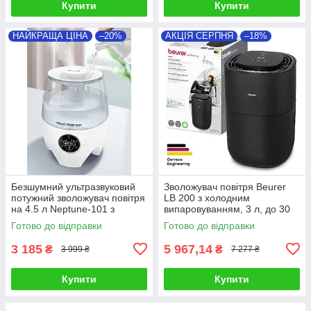
Купити
Купити
НАЙКРАЩА ЦІНА
–20%
АКЦІЯ СЕРПНЯ
–18%
Безшумний ультразвуковий
Зволожувач повітря Beurer
потужний зволожувач повітря
LB 200 з холодним
на 4.5 л Neptune-101 з
випаровуванням, 3 л, до 30
сенсорним дисплеїв і
м²
Готово до відправки
Готово до відправки
пультом ДУ
3 185
5 967,14
₴
₴
3 999 ₴
7 277 ₴
Купити
Купити