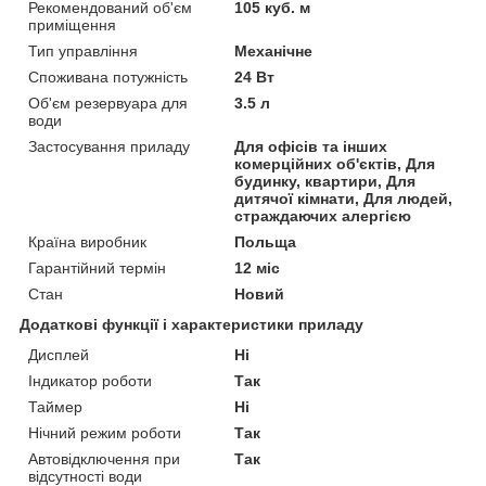
Рекомендований об'єм
105 куб. м
приміщення
Тип управління
Механічне
Споживана потужність
24 Вт
Об'єм резервуара для
3.5 л
води
Застосування приладу
Для офісів та інших
комерційних об'єктів, Для
будинку, квартири, Для
дитячої кімнати, Для людей,
страждаючих алергією
Країна виробник
Польща
Гарантійний термін
12 міс
Стан
Новий
Додаткові функції і характеристики приладу
Дисплей
Ні
Індикатор роботи
Так
Таймер
Ні
Нічний режим роботи
Так
Автовідключення при
Так
відсутності води