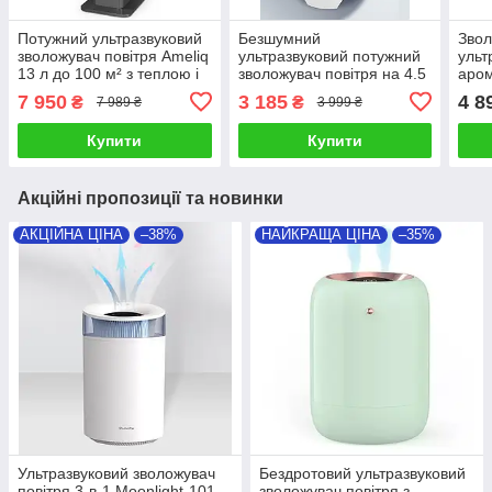
Потужний ультразвуковий
Безшумний
Звол
зволожувач повітря Ameliq
ультразвуковий потужний
ульт
13 л до 100 м² з теплою і
зволожувач повітря на 4.5
аром
холодною парою, УФ
л Neptune-101 з
ТМ B
7 950
3 185
4 8
₴
₴
7 989 ₴
3 999 ₴
сенсорним дисплеїв і
пультом ДУ
Купити
Купити
Акційні пропозиції та новинки
АКЦІЙНА ЦІНА
–38%
НАЙКРАЩА ЦІНА
–35%
Ультразвуковий зволожувач
Бездротовий ультразвуковий
повітря 3-в-1 Moonlight-101
зволожувач повітря з