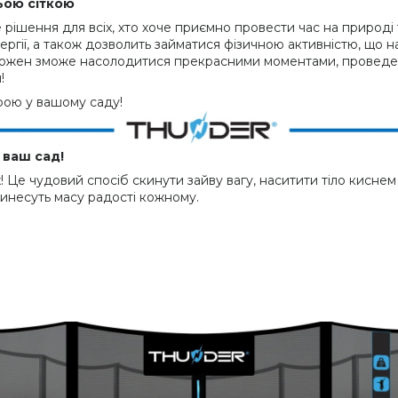
ньою сіткою
 рішення для всіх, хто хоче приємно провести час на природі
нергії, а також дозволить займатися фізичною активністю, що
, кожен зможе насолодитися прекрасними моментами, проведен
!
ою у вашому саду!
 ваш сад!
х! Це чудовий спосіб скинути зайву вагу, наситити тіло кисне
ринесуть масу радості кожному.