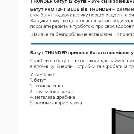
THUNDER батут 12 футів – 374 см із зовніш
Батут PRO 12FT BLUE від THUNDER
– ідеальне
віку, батут подарує велику порцію радості та е
Завдяки тому, що це розвага для всієї родини
поєднати радість із турботою про своє здоров'я
Швидке та безпроблемне встановлення пристр
Батут THUNDER принесе багато посмішок у
Стрибки на батуті – це не тільки для найменши
відпочинку. Енергійні стрибки та акробатика п
У комплекті:
1. батут
2. захисна сітка
3. пружинний чохол
4. металева драбина
5. посібник користувача