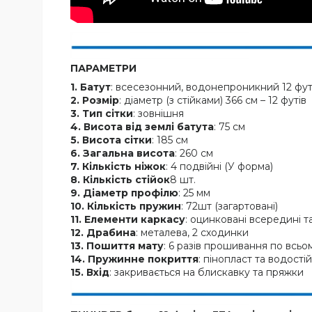
ПАРАМЕТРИ
1. Батут
: всесезонний, водонепроникний 12 фу
2. Розмір
: діаметр (з стійками) 366 см – 12 футів
3. Тип сітки
: зовнішня
4. Висота від землі батута
: 75 см
5. Висота сітки
: 185 см
6. Загальна висота
: 260 см
7. Кількість ніжок
: 4 подвійні (У форма)
8. Кількість стійок
8 шт.
9. Діаметр профілю
: 25 мм
10. Кількість пружин
: 72шт (загартовані)
11. Елементи каркасу
: оцинковані всередині та
12. Драбина
: металева, 2 сходинки
13. Пошиття мату
: 6 разів прошивання по всьо
14. Пружинне покриття
: пінопласт та водост
15. Вхід
: закривається на блискавку та пряжки