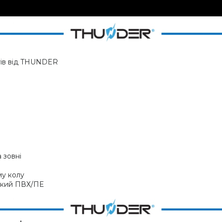
тів від THUNDER
 зовні
му колу
ійкий ПВХ/ПЕ