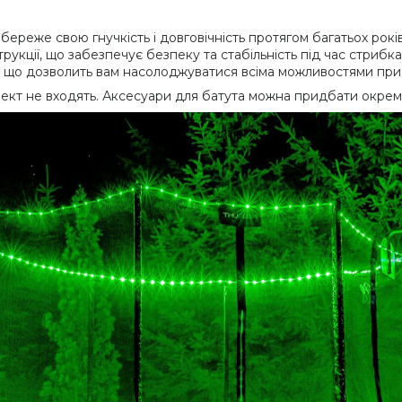
ереже свою гнучкість і довговічність протягом багатьох років
кції, що забезпечує безпеку та стабільність під час стрибка
, що дозволить вам насолоджуватися всіма можливостями прис
лект не входять. Аксесуари для батута можна придбати окрем