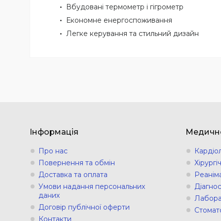
Вбудовані термометр і гігрометр
Економне енергоспоживання
Легке керування та стильний дизайн
Інформація
Медичн
Про нас
Кардіо
Повернення та обмін
Хірург
Доставка та оплата
Реанім
Умови надання персональних
Діагно
даних
Лабора
Договір публічної оферти
Стомат
Контакти