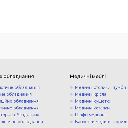
е обладнання
Медичні меблі
логічне обладнання
Медичні столики і тумби
ічне обладнання
Медичні крісла
аційне обладнання
Медичні кушетки
стичне обладнання
Медичні каталки
торне обладнання
Шафи медичні
ологічне обладнання
Банкетки медичні коридо