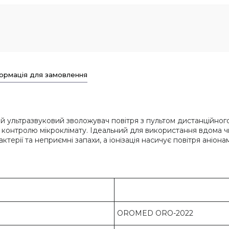
ормація для замовлення
ьтразвуковий зволожувач повітря з пультом дистанційного к
та контролю мікроклімату. Ідеальний для використання вдома ч
ктерії та неприємні запахи, а іонізація насичує повітря аніон
OROMED ORO-2022