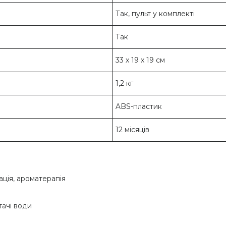
Так, пульт у комплекті
Так
33 х 19 х 19 см
1,2 кг
ABS-пластик
12 місяців
ція, ароматерапія
ачі води