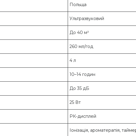
Польща
Ультразвуковий
До 40 м²
260 мл/год
4 л
10–14 годин
До 35 дБ
25 Вт
РК-дисплей
Іонізація, ароматерапія, тайме