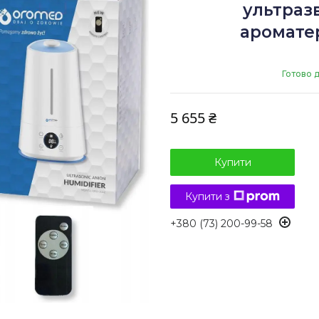
ультразв
аромате
Готово 
5 655 ₴
Купити
Купити з
+380 (73) 200-99-58