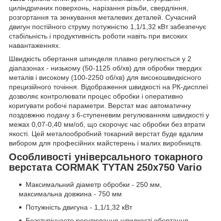
циліндричних поверхонь, нарізання різьби, свердління,
розгортання та зенкування металевих деталей. Сучасний
двигун постійного струму потужністю 1,1/1,32 кВт забезпечує
стабільність і продуктивність роботи навіть при високих
навантаженнях.
Швидкість обертання шпинделя плавно регулюється у 2
діапазонах - низькому (50-1125 об/хв) для обробки твердих
металів і високому (100-2250 об/хв) для високошвидкісного
прецизійного точіння. Відображення швидкості на РК-дисплеї
дозволяє контролювати процес обробки і оперативно
коригувати робочі параметри. Верстат має автоматичну
поздовжню подачу з 6-ступеневим регулюванням швидкості у
межах 0,07-0,40 мм/об, що скорочує час обробки без втрати
якості. Цей металообробний токарний верстат буде вдалим
вибором для професійних майстерень і малих виробництв.
Особливості універсального токарного
верстата CORMAK TYTAN 250x750 Vario
Максимальний діаметр обробки - 250 мм,
максимальна довжина - 750 мм
Потужність двигуна - 1,1/1,32 кВт
Безступінчасте регулювання швидкості обертання