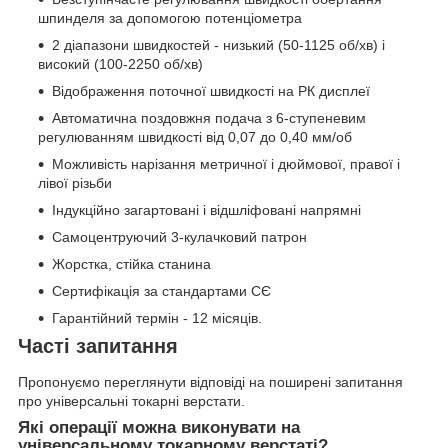
шпинделя за допомогою потенціометра
2 діапазони швидкостей - низький (50-1125 об/хв) і
високий (100-2250 об/хв)
Відображення поточної швидкості на РК дисплеї
Автоматична поздовжня подача з 6-ступеневим
регулюванням швидкості від 0,07 до 0,40 мм/об
Можливість нарізання метричної і дюймової, правої і
лівої різьби
Індукційно загартовані і відшліфовані напрямні
Самоцентруючий 3-кулачковий патрон
Жорстка, стійка станина
Сертифікація за стандартами СЄ
Гарантійний термін - 12 місяців.
Часті запитання
Пропонуємо переглянути відповіді на поширені запитання
про універсальні токарні верстати.
Які операції можна виконувати на
універсальному токарному верстаті?