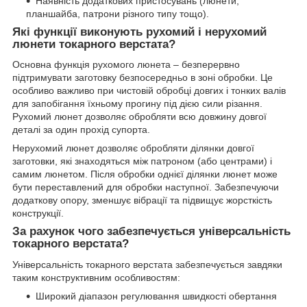
Наявність додаткових пристосувань (люнети,
планшайба, патрони різного типу тощо).
Які функції виконують рухомий і нерухомий
люнети токарного верстата?
Основна функція рухомого люнета – безперервно
підтримувати заготовку безпосередньо в зоні обробки. Це
особливо важливо при чистовій обробці довгих і тонких валів
для запобігання їхньому прогину під дією сили різання.
Рухомий люнет дозволяє обробляти всю довжину довгої
деталі за один прохід супорта.
Нерухомий люнет дозволяє обробляти ділянки довгої
заготовки, які знаходяться між патроном (або центрами) і
самим люнетом. Після обробки однієї ділянки люнет може
бути переставлений для обробки наступної. Забезпечуючи
додаткову опору, зменшує вібрації та підвищує жорсткість
конструкції.
За рахунок чого забезпечується універсальність
токарного верстата?
Універсальність токарного верстата забезпечується завдяки
таким конструктивним особливостям:
Широкий діапазон регулювання швидкості обертання