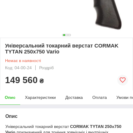
Універсальний токарний верстат CORMAK
TYTAN 250x750 Vario
Немає в наявності
Код: 04-00-24
Роздріб
149 560
₴
Опис
Характеристики
Доставка
Оплата
Умови п
Опис
Універсальний токарний верстат
CORMAK TYTAN 250x750
Vario
призначений для точіння зовнішніх і внутрішніх