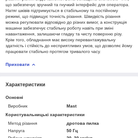
що забезпечує зручний та гнучкий інтерфейс для оператора.
Натяг шківів підтримується в стабільному та постійному
режимі, що підвищує точність різання. Швидкість різання
можна регулювати відповідно до різних вимог, а конструкція
машини забезпечує стабільну роботу навіть при зміні
навантаження, залишаючи гладку та чисту поверхню різу.
Крім того, обладнання має високу перевантажувальну
здатність і стійкість до несприятливих умов, що дозволяє йому
працювати стабільно протягом тривалого часу.
Приховати
Характеристики
Основні
Виробник
Mast
Користувальницькі характеристики
Метод різання
дротова пилка
Напруга
50 Гц
Робоча швидкість
20–30 мм/хв