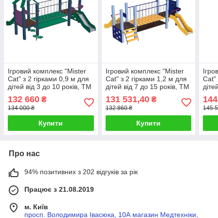
Ігровий комплекс "Mister
Ігровий комплекс "Mister
Ігро
Cat" з 2 гірками 0,9 м для
Cat" з 2 гірками 1,2 м для
Cat"
дітей від 3 до 10 років, ТМ
дітей від 7 до 15 років, ТМ
діте
Kidigo
Kidigo
Kidi
132 660
131 531,40
144
₴
₴
134 000 ₴
132 860 ₴
145 5
Купити
Купити
Про нас
94% позитивних з 202 відгуків за рік
Працює з 21.08.2019
м. Київ
просп. Володимира Івасюка, 10А магазин Медтехніки,