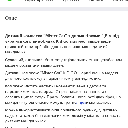
Опис
Дитячий комплекс "Mister Cat" з двома гірками 1,5 м від
українського виробника Kidigo
відмінно підійде вашій
приватній території або ідеально впишеться в дитячий
майданчик.
Сучасний, стильний, багатофункціональний стане улюбленим
місцем розваг для ваших дітей.
Дитячий комплекс "Mister Cat" KIDIGO – оригінальна модель
дитячого комплексу з парканчиком у вигляді котика.
Комплекс містить наступні елементи: вежа з дахом та
парканчиком, платформа, 2 гірки, місток на ланцюгах,
лазалка щит та сходи Прага. Завдяки наявності двох гірок, на
майданчику одночасно можуть гратис
я дек
ілька малюків.
Можна використовувати біля приватного будинку, у дитячих
садках, а також біля житлових комплексів у містах та селах на
дитячих майданчиках.