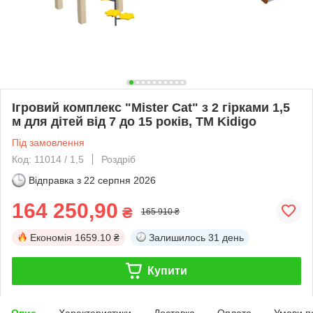
Ігровий комплекс "Mister Cat" з 2 гірками 1,5
м для дітей від 7 до 15 років, ТМ Kidigo
Під замовлення
Код: 11014 / 1,5
Роздріб
Відправка з
22 серпня 2026
164 250,90
₴
165 910 ₴
Економія
1659.10 ₴
Залишилось
31 день
Купити
Опис
Характеристики
Доставка
Оплата
Умови п