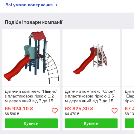
Всі умови повернення
Подібні товари компанії
Дитячий комплекс "Півник"
Дитячий комплекс "Слон"
Дитя
з пластиковою гіркою 1,2
з пластиковою гіркою 1,5
"Ele
м дерев'яний від 7 до 15
м дерев'яний від 7 до 15
гірк
років, ТМ Kidigo
років, ТМ Kidigo
від 
65 924,10
63 825,30
67 
₴
₴
Kidi
66 590 ₴
64 470 ₴
68 13
Купити
Купити