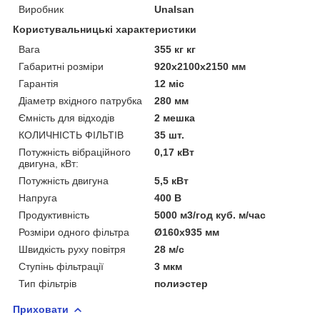
Виробник
Unalsan
Користувальницькі характеристики
Вага
355 кг кг
Габаритні розміри
920x2100x2150 мм
Гарантія
12 міс
Діаметр вхідного патрубка
280 мм
Ємність для відходів
2 мешка
КОЛИЧНІСТЬ ФІЛЬТІВ
35 шт.
Потужність вібраційного
0,17 кВт
двигуна, кВт:
Потужність двигуна
5,5 кВт
Напруга
400 B
Продуктивність
5000 м3/год куб. м/час
Розміри одного фільтра
Ø160х935 мм
Швидкість руху повітря
28 м/с
Ступінь фільтрації
3 мкм
Тип фільтрів
полиэстер
Приховати