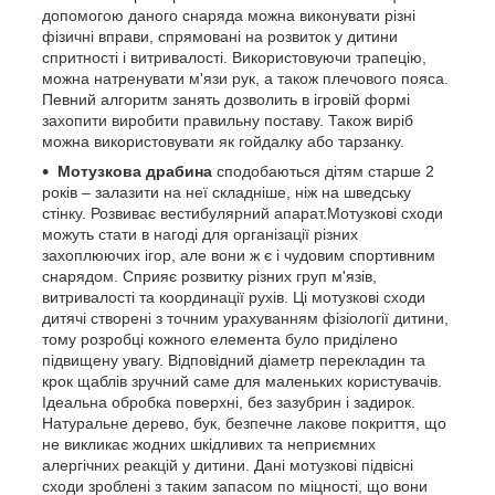
допомогою даного снаряда можна виконувати різні
фізичні вправи, спрямовані на розвиток у дитини
спритності і витривалості. Використовуючи трапецію,
можна натренувати м'язи рук, а також плечового пояса.
Певний алгоритм занять дозволить в ігровій формі
захопити виробити правильну поставу. Також виріб
можна використовувати як гойдалку або тарзанку.
Мотузкова драбина
сподобаються дітям старше 2
років – залазити на неї складніше, ніж на шведську
стінку. Розвиває вестибулярний апарат.Мотузкові сходи
можуть стати в нагоді для організації різних
захоплюючих ігор, але вони ж є і чудовим спортивним
снарядом. Сприяє розвитку різних груп м'язів,
витривалості та координації рухів. Ці мотузкові сходи
дитячі створені з точним урахуванням фізіології дитини,
тому розробці кожного елемента було приділено
підвищену увагу. Відповідний діаметр перекладин та
крок щаблів зручний саме для маленьких користувачів.
Ідеальна обробка поверхні, без зазубрин і задирок.
Натуральне дерево, бук, безпечне лакове покриття, що
не викликає жодних шкідливих та неприємних
алергічних реакцій у дитини. Дані мотузкові підвісні
сходи зроблені з таким запасом по міцності, що вони