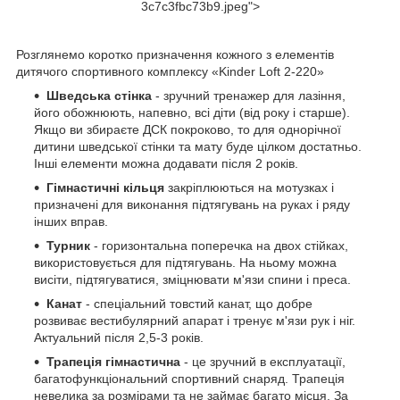
3c7c3fbc73b9.jpeg">
Розглянемо коротко призначення кожного з елементів
дитячого спортивного комплексу «Kinder Loft 2-220»
Шведська стінка
- зручний тренажер для лазіння,
його обожнюють, напевно, всі діти (від року і старше).
Якщо ви збираєте ДСК покроково, то для однорічної
дитини шведської стінки та мату буде цілком достатньо.
Інші елементи можна додавати після 2 років.
Гімнастичні кільця
закріплюються на мотузках і
призначені для виконання підтягувань на руках і ряду
інших вправ.
Турник
- горизонтальна поперечка на двох стійках,
використовується для підтягувань. На ньому можна
висіти, підтягуватися, зміцнювати м'язи спини і преса.
Канат
- спеціальний товстий канат, що добре
розвиває вестибулярний апарат і тренує м'язи рук і ніг.
Актуальний після 2,5-3 років.
Трапеція гімнастична
- це зручний в експлуатації,
багатофункціональний спортивний снаряд. Трапеція
невелика за розмірами та не займає багато місця. За