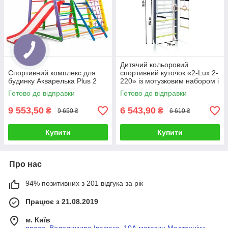
Дитячий кольоровий
Спортивний комплекс для
спортивний куточок «2-Lux 2-
будинку Акварелька Plus 2
220» із мотузковим набором і
рукоходом ТМ "SportBaby"
Готово до відправки
Готово до відправки
(220х81 см)
9 553,50
6 543,90
₴
₴
9 650 ₴
6 610 ₴
Купити
Купити
Про нас
94% позитивних з 201 відгука за рік
Працює з 21.08.2019
м. Київ