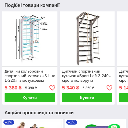
Подібні товари компанії
Дитячий кольоровий
Дитячий спортивний
Дитя
спортивний куточок «3-Lux
куточок «Sport Loft 2-240»
куто
1-220» із мотузковим
сірого кольору із
сіро
набором ТМ "SportBaby"
мотузковим набором ТМ
мот
5 380
5 340
5 1
₴
₴
5 390 ₴
5 350 ₴
(220х81 см)
"SportBaby" (240х80 см)
"Spo
Купити
Купити
Акційні пропозиції та новинки
–1%
–1%