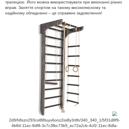
трапецією. Його можна використовувати при виконанні різних
вправ. Заняття спортом на такому високоякісному та
надійному обладнанні – це справжнє задоволення!
2d9/h8szn293col88tuyv6onz2isi8y3rtlh/340_340_1/5f31d8f9-
4b8d-11ec-8df8-3c7c3fbc73b9_ec72a2cb-4cf2-11ec-8dfa-