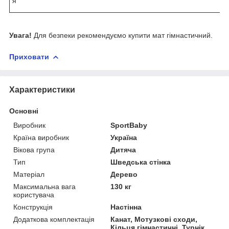
я
Увага!
Для безпеки рекомендуємо купити мат гімнастичний.
Приховати
Характеристики
Основні
Виробник
SportBaby
Країна виробник
Україна
Вікова група
Дитяча
Тип
Шведська стінка
Матеріал
Дерево
Максимальна вага
130 кг
користувача
Конструкція
Настінна
Додаткова комплектація
Канат, Мотузкові сходи,
Кільця гімнастичні, Турнік,