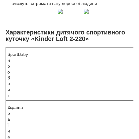
зможуть витримати вагу дорослої людини.
Характеристики дитячого спортивного
куточку «Kinder Loft 2-220»
В
SportBaby
и
р
о
б
н
и
к
К
Україна
р
а
ї
н
а