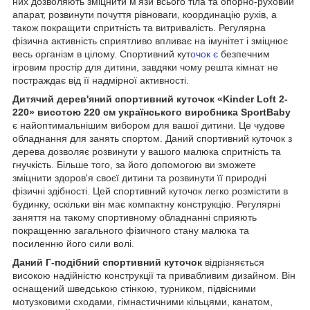
них дозволяють зміцнити м'язи всього тіла та опорно-руховий
апарат, розвинути почуття рівноваги, координацію рухів, а
також покращити спритність та витривалість. Регулярна
фізична активність сприятливо впливає на імунітет і зміцнює
весь організм в цілому. Спортивний кут
очок є
безпечним
ігровим простір для дитини, завдяки чому решта кімнат не
постраждає від її надмірної активності.
Дитячий дерев'яний спортивний куточок «Kinder Loft 2-
220» висотою 220 см українського виробника SportBaby
є найоптимальнішим вибором для вашої дитини. Це чудове
обладнання для занять спортом. Даний спортивний куточок з
дерева дозволяє розвинути у вашого малюка спритність та
гнучкість. Більше того, за його допомогою ви зможете
зміцнити здоров'я своєї дитини та розвинути її природні
фізичні здібності. Цей спортивний куточок легко розмістити в
будинку, оскільки він має компактну конструкцію. Регулярні
заняття на такому спортивному обладнанні сприяють
покращенню загального фізичного стану малюка та
посиленню його сили волі.
Даний Г-подібний спортивний куточок
відрізняється
високою надійністю конструкції та привабливим дизайном. Він
оснащений шведською стінкою, турником, підвісними
мотузковими сходами, гімнастичними кільцями, канатом,