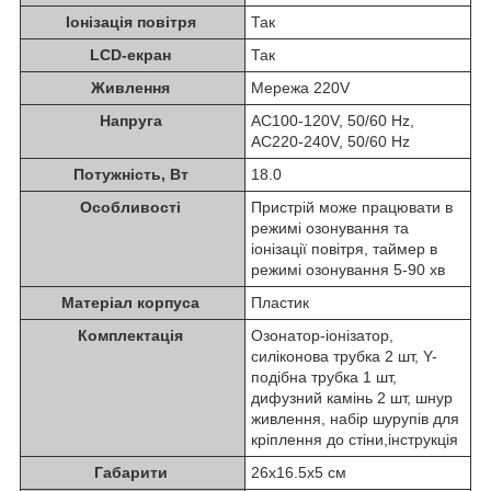
Іонізація повітря
Так
LCD-екран
Так
Живлення
Мережа 220V
Напруга
AC100-120V, 50/60 Hz,
AC220-240V, 50/60 Hz
Потужність, Вт
18.0
Особливості
Пристрій може працювати в
режимі озонування та
іонізації повітря, таймер в
режимі озонування 5-90 хв
Матеріал корпуса
Пластик
Комплектація
Озонатор-іонізатор,
силіконова трубка 2 шт, Y-
подібна трубка 1 шт,
дифузний камінь 2 шт, шнур
живлення, набір шурупів для
кріплення до стіни,інструкція
Габарити
26x16.5x5 см