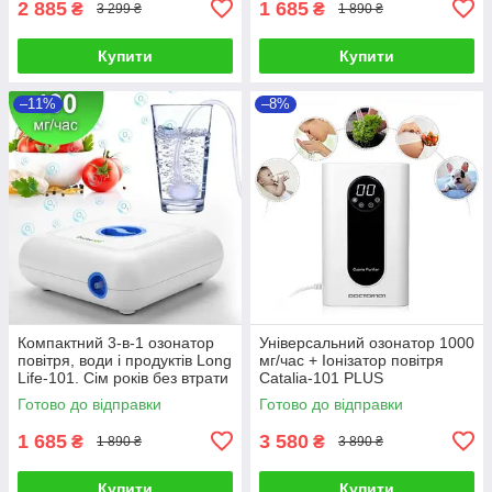
2 885
1 685
₴
₴
3 299 ₴
1 890 ₴
Купити
Купити
–11%
–8%
Компактний 3-в-1 озонатор
Універсальний озонатор 1000
повітря, води і продуктів Long
мг/час + Іонізатор повітря
Life-101. Сім років без втрати
Catalia-101 PLUS
потужності!
Готово до відправки
Готово до відправки
1 685
3 580
₴
₴
1 890 ₴
3 890 ₴
Купити
Купити