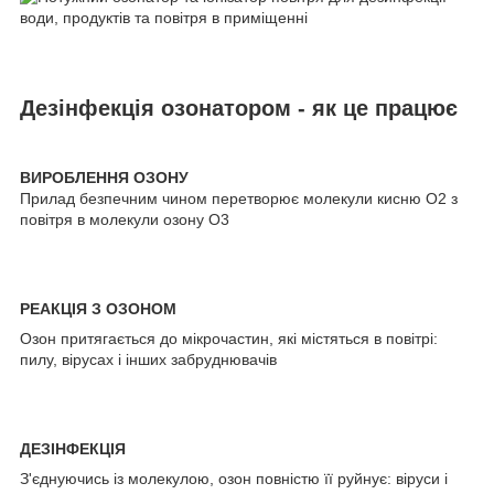
Дезінфекція озонатором - як це працює
ВИРОБЛЕННЯ ОЗОНУ
Прилад безпечним чином перетворює молекули кисню О
2
з
повітря в молекули озону О
3
РЕАКЦІЯ З ОЗОНОМ
Озон притягається до мікрочастин, які містяться в повітрі:
пилу, вірусах і інших забруднювачів
ДЕЗІНФЕКЦІЯ
З'єднуючись із молекулою, озон повністю її руйнує: віруси і