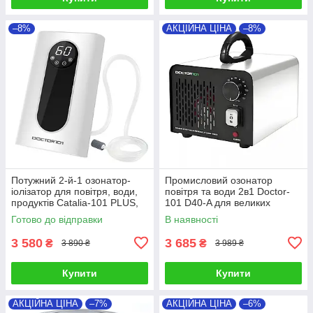
–8%
АКЦІЙНА ЦІНА
–8%
Потужний 2-й-1 озонатор-
Промисловий озонатор
іолізатор для повітря, води,
повітря та води 2в1 Doctor-
продуктів Catalia-101 PLUS,
101 D40-A для великих
дисплей, таймер
приміщень. Генератор озону
Готово до відправки
В наявності
з високою продуктивністю 40
г/го
3 580
3 685
₴
₴
3 890 ₴
3 989 ₴
Купити
Купити
АКЦІЙНА ЦІНА
–7%
АКЦІЙНА ЦІНА
–6%