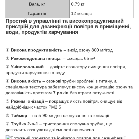
Вага, кг
0.79 кг
Гарантія
12 місяців
Простий в управлінні та високопродуктивний
пристрій для дезинфекції повітря в приміщенні,
води, продуктів харчування
①
Висока продуктивність
– вихід озону 800 мг/год
②
Рекомендована площа
– складає 65 м²
③
Універсальний
– довірте озонатору очищення повітря,
продукти харчування та воду
④
Висока якість
– озонові трубки зроблені з титану, а
спеціальна текстура забезпечує високу концентрацію озону та
довговічність протягом
7 років
без втрати потужності
⑤
Режим іонізації
– покращує якість повітря, очищує від
найдрібніших часток PM2.5
⑥
Таймер
– на 5-90 хв для озонування та іонізації
⑦
Трубка 2-в-1
– тристороння сполучна трубка, що
дозволить озонувати дві ємності одночасно