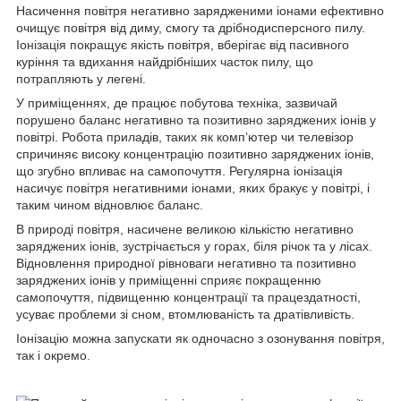
Насичення повітря негативно зарядженими іонами ефективно
очищує повітря від диму, смогу та дрібнодисперсного пилу.
Іонізація покращує якість повітря, вберігає від пасивного
куріння та вдихання найдрібніших часток пилу, що
потрапляють у легені.
У приміщеннях, де працює побутова техніка, зазвичай
порушено баланс негативно та позитивно заряджених іонів у
повітрі. Робота приладів, таких як комп’ютер чи телевізор
спричиняє високу концентрацію позитивно заряджених іонів,
що згубно впливає на самопочуття. Регулярна іонізація
насичує повітря негативними іонами, яких бракує у повітрі, і
таким чином відновлює баланс.
В природі повітря, насичене великою кількістю негативно
заряджених іонів, зустрічається у горах, біля річок та у лісах.
Відновлення природної рівноваги негативно та позитивно
заряджених іонів у приміщенні сприяє покращенню
самопочуття, підвищенню концентрації та працездатності,
усуває проблеми зі сном, втомлюваність та дратівливість.
Іонізацію можна запускати як одночасно з озонування повітря,
так і окремо.