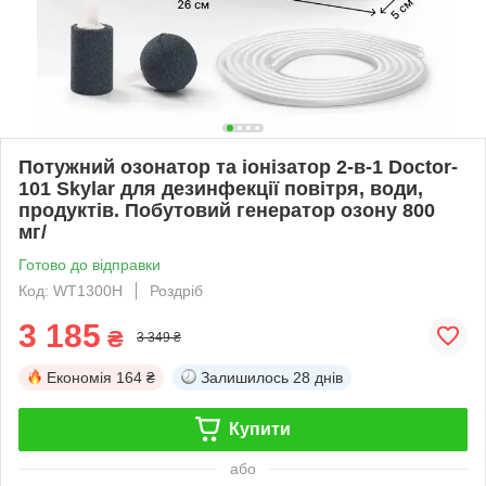
Потужний озонатор та іонізатор 2-в-1 Doctor-
101 Skylar для дезинфекції повітря, води,
продуктів. Побутовий генератор озону 800
мг/
Готово до відправки
Код: WT1300H
Роздріб
3 185
₴
3 349 ₴
Економія
164 ₴
Залишилось
28 днів
Купити
або