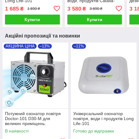
Long Life-101
води, продуктів Catalia-
дезі
101 PLUS, дисплей,
прод
1 685
3 580
3 1
₴
₴
1 890 ₴
3 890 ₴
таймер
Купити
Купити
Акційні пропозиції та новинки
АКЦІЙНА ЦІНА
–13%
–11%
Потужний озонатор повітря
Універсальний озонатор
Doctor-101 D30-M для
повітря, води і продуктів Long
великих приміщень.
Life-101
Генератор озону з високою
В наявності
Готово до відправки
продуктивністю 30 г/год