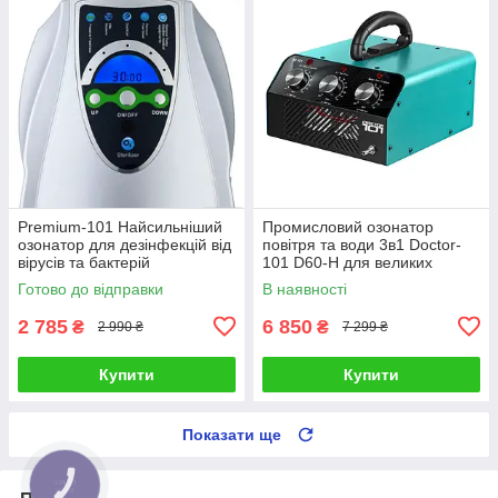
Premium-101 Найсильніший
Промисловий озонатор
озонатор для дезінфекцій від
повітря та води 3в1 Doctor-
вірусів та бактерій
101 D60-H для великих
приміщень. Генератор озону
Готово до відправки
В наявності
з високою продуктивністю 60
г/го
2 785
6 850
₴
₴
2 990 ₴
7 299 ₴
Купити
Купити
Показати ще