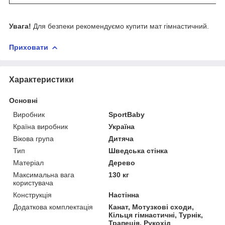
Увага!
Для безпеки рекомендуємо купити мат гімнастичний.
Приховати
Характеристики
Основні
Виробник
SportBaby
Країна виробник
Україна
Вікова група
Дитяча
Тип
Шведська стінка
Матеріал
Дерево
Максимальна вага
130 кг
користувача
Конструкція
Настінна
Додаткова комплектація
Канат, Мотузкові сходи,
Кільця гімнастичні, Турнік,
Трапеція, Рукохід