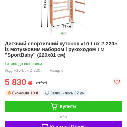
Дитячий спортивний куточок «10-Lux 2-220»
із мотузковим набором і рукоходом ТМ
"SportBaby" (220х81 см)
Готово до відправки
Код: «10-Lux 2-220»
Роздріб
5 830
₴
5 840 ₴
Економія
10 ₴
Залишилось
32 дні
Купити
або
Купити з