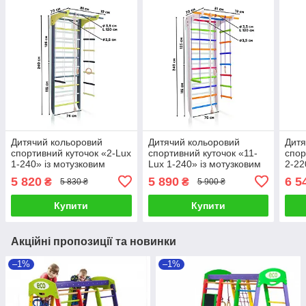
Дитячий кольоровий
Дитячий кольоровий
Дитя
спортивний куточок «2-Lux
спортивний куточок «11-
спор
1-240» із мотузковим
Lux 1-240» із мотузковим
2-22
набором ТМ "SportBaby"
набором ТМ "SportBaby"
набо
5 820
5 890
6 5
₴
₴
5 830 ₴
5 900 ₴
(240х81 см)
(240х81 см)
"Spo
Купити
Купити
Акційні пропозиції та новинки
–1%
–1%