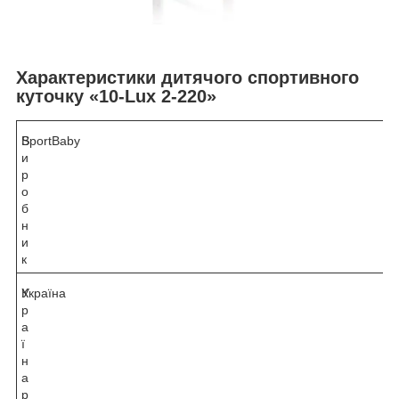
Характеристики дитячого спортивного
куточку «10-Lux 2-220»
В
SportBaby
и
р
о
б
н
и
к
К
Україна
р
а
ї
н
а
р