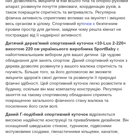
них дозволяють зміцнити м'язи всього тіла та опорно-руховий
апарат, розвинути почуття рівноваги, координацію рухів, а
також покращити спритність та витривалість. Регулярна
фізична активність сприятливо впливає на імунітет і зміцнює
весь організм в цілому. Спортивний кут
очок є
безпечним
ігровим простір для дитини, завдяки чому решта кімнат не
постраждає від її надмірної активності.
Дитячий дерев'яний спортивний куточок «10-Lux 2-220»
висотою 220 см українського виробника SportBaby
є
найоптимальнішим вибором для вашої дитини. Це чудове
обладнання для занять спортом. Даний спортивний куточок з
дерева дозволяє розвинути у вашого малюка спритність та
гнучкість. Більше того, за його допомогою ви зможете
зміцнити здоров'я своєї дитини та розвинути її природні
фізичні здібності. Цей спортивний куточок легко розмістити в
будинку, оскільки він має компактну конструкцію. Регулярні
заняття на такому спортивному обладнанні сприяють
покращенню загального фізичного стану малюка та
посиленню його сили волі.
Даний Г-подібний спортивний куточок
відрізняється
високою надійністю конструкції та привабливим дизайном. Він
оснащений шведською стінкою, турником, підвісними
мотузковими сходами, гімнастичними кільцями, канатом,