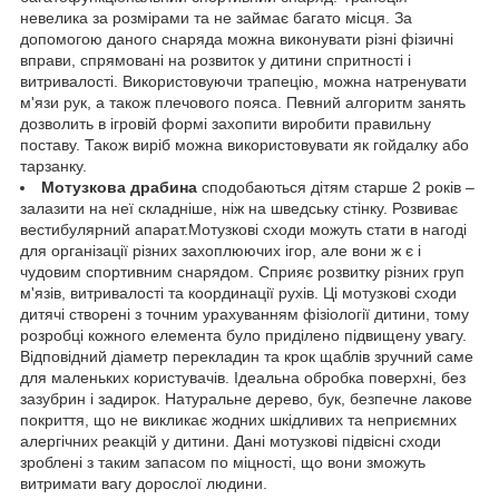
невелика за розмірами та не займає багато місця. За
допомогою даного снаряда можна виконувати різні фізичні
вправи, спрямовані на розвиток у дитини спритності і
витривалості. Використовуючи трапецію, можна натренувати
м'язи рук, а також плечового пояса. Певний алгоритм занять
дозволить в ігровій формі захопити виробити правильну
поставу. Також виріб можна використовувати як гойдалку або
тарзанку.
Мотузкова драбина
сподобаються дітям старше 2 років –
залазити на неї складніше, ніж на шведську стінку. Розвиває
вестибулярний апарат.Мотузкові сходи можуть стати в нагоді
для організації різних захоплюючих ігор, але вони ж є і
чудовим спортивним снарядом. Сприяє розвитку різних груп
м'язів, витривалості та координації рухів. Ці мотузкові сходи
дитячі створені з точним урахуванням фізіології дитини, тому
розробці кожного елемента було приділено підвищену увагу.
Відповідний діаметр перекладин та крок щаблів зручний саме
для маленьких користувачів. Ідеальна обробка поверхні, без
зазубрин і задирок. Натуральне дерево, бук, безпечне лакове
покриття, що не викликає жодних шкідливих та неприємних
алергічних реакцій у дитини. Дані мотузкові підвісні сходи
зроблені з таким запасом по міцності, що вони зможуть
витримати вагу дорослої людини.