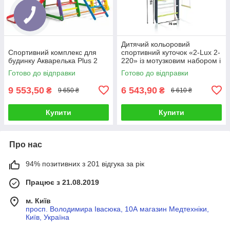
Дитячий кольоровий
Спортивний комплекс для
спортивний куточок «2-Lux 2-
будинку Акварелька Plus 2
220» із мотузковим набором і
рукоходом ТМ "SportBaby"
Готово до відправки
Готово до відправки
(220х81 см)
9 553,50
6 543,90
₴
₴
9 650 ₴
6 610 ₴
Купити
Купити
Про нас
94% позитивних з 201 відгука за рік
Працює з 21.08.2019
м. Київ
просп. Володимира Івасюка, 10А магазин Медтехніки,
Київ, Україна