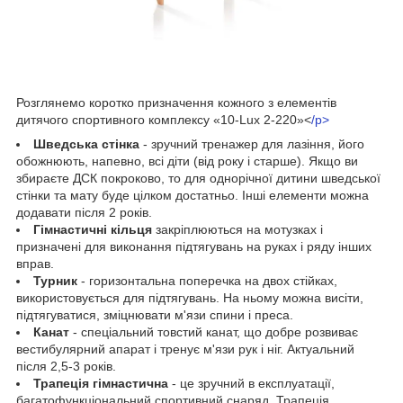
Розглянемо коротко призначення кожного з елементів
дитячого спортивного комплексу «10-Lux 2-220»<
/p>
Шведська стінка
- зручний тренажер для лазіння, його
обожнюють, напевно, всі діти (від року і старше). Якщо ви
збираєте ДСК покроково, то для однорічної дитини шведської
стінки та мату буде цілком достатньо. Інші елементи можна
додавати після 2 років.
Гімнастичні кільця
закріплюються на мотузках і
призначені для виконання підтягувань на руках і ряду інших
вправ.
Турник
- горизонтальна поперечка на двох стійках,
використовується для підтягувань. На ньому можна висіти,
підтягуватися, зміцнювати м'язи спини і преса.
Канат
- спеціальний товстий канат, що добре розвиває
вестибулярний апарат і тренує м'язи рук і ніг. Актуальний
після 2,5-3 років.
Трапеція гімнастична
- це зручний в експлуатації,
багатофункціональний спортивний снаряд. Трапеція