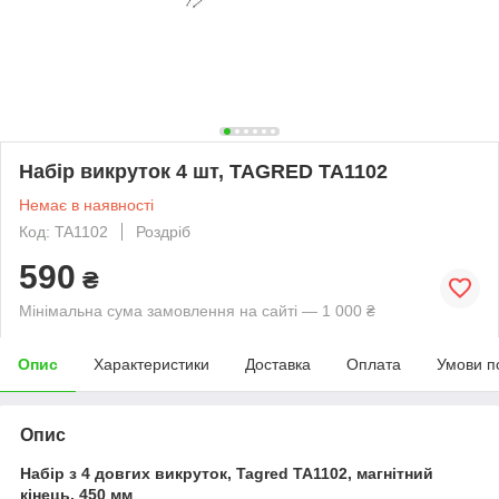
Набір викруток 4 шт, TAGRED TA1102
Немає в наявності
Код: TA1102
Роздріб
590
₴
Мінімальна сума замовлення на сайті — 1 000 ₴
Опис
Характеристики
Доставка
Оплата
Умови п
Опис
Набір з 4 довгих викруток, Tagred TA1102, магнітний
кінець, 450 мм