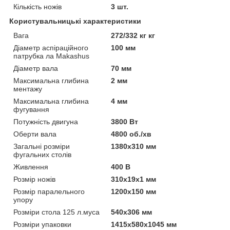
Кількість ножів
3 шт.
Користувальницькі характеристики
Вага
272/332 кг кг
Діаметр аспіраційного
100 мм
патрубка ла Makashus
Діаметр вала
70 мм
Максимальна глибина
2 мм
ментажу
Максимальна глибина
4 мм
фугування
Потужність двигуна
3800 Вт
Оберти вала
4800 об./хв
Загальні розміри
1380х310 мм
фугальних столів
Живлення
400 В
Розмір ножів
310х19х1 мм
Розмір паралельного
1200x150 мм
упору
Розміри стола 125 л.муса
540х306 мм
Розміри упаковки
1415х580х1045 мм