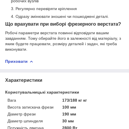
робочих вузлів
Регулярно перевіряти кріплення
Одразу змінювати зношені чи пошкоджені деталі.
Що врахувати при виборі фрезерного верстата?
Робочі параметри верстата повинні відповідати вашим
завданням. Тому обирайте його в залежності від матеріалу, з
яким будете працювати, розміру деталей і задач, які треба
виконувати.
Приховати
Характеристики
Користувальницькі характеристики
Вага
173/188 кг кг
Висота затискача фрези
100 мм
Діаметр фрези
190 мм
Діаметр шпинделя
30 мм
Потужність двигуна
2800 Вт