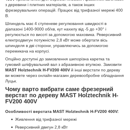
з деревини і плитних матеріалів, а також інших
фрезерувальних операцій. Працює від трифазної мережі 400
В.
Шпиндель має 4 ступеневе регулювання швидкості в
діапазоні 1400-9000 об/хв, кут нахилу від -5 до +30° і
регулюється по висоті за допомогою маховика. Реверсивний
електродвигун потужністю 2,8 кВт може обертати вісь
шпинделя в дві сторони, управляючись за допомогою
перемикача на корпусі.
Опційно доступні до замовлення шипорізна каретка та
гумовий шліфувальний вал з абразивною втулкою. Замовити
MAST Holztechnik H-FV200 400V
й інші верстати по дереву
ви можете через онлайн-магазин деревообробне обладнання
Луцьк.
Чому варто вибрати саме фрезерний
верстат по дереву MAST Holztechnik H-
FV200 400V
Особливості верстата MAST Holztechnik H-FV200 400V:
Живлення від трифазної мережі
Реверсивний двигун 2,8 кВт