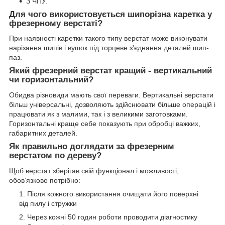
З ЧПУ.
Для чого використовується шипорізна каретка у
фрезерному верстаті?
При наявності каретки такого типу верстат може виконувати
нарізання шипів і вушок під торцеве з'єднання деталей шип-
паз.
Який фрезерний верстат кращий - вертикальний
чи горизонтальний?
Обидва різновиди мають свої переваги. Вертикальні верстати
більш універсальні, дозволяють здійснювати більше операцій і
працювати як з малими, так і з великими заготовками.
Горизонтальні краще себе показують при обробці важких,
габаритних деталей.
Як правильно доглядати за фрезерним
верстатом по дереву?
Щоб верстат зберігав свій функціонал і можливості,
обов’язково потрібно:
Після кожного використання очищати його поверхні
від пилу і стружки
Через кожні 50 годин роботи проводити діагностику