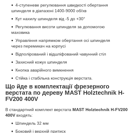
4-ступеневе регулювання швидкості обертання
шпинделя в діапазоні 1400-9000 об/хв
Кут нахилу шпинделя від -5 до +30°
Регулювання висоти шпинделя за допомогою
маховика
Управління напрямком обертання осі шпинделя
через перемикач на корпусі
Відполірований і відшліфований чавунний стіл
Захисний кожух шпинделя
Кнопка аварійного вимкнення
Стійка і стабільна конструкція верстата.
Що йде в комплектації фрезерного
верстата по дереву MAST Holztechnik H-
FV200 400V
В стандартний комплект верстата
MAST Holztechnik H-FV200
400V
входять:
Шпиндель 32 мм
Боковий і верхній притиск