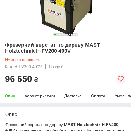
Фрезерний верстат по дереву MAST
Holztechnik H-FV200 400V
Немає в наявності
Код: H-FV200 400V
Роздріб
96 650
₴
Опис
Характеристики
Доставка
Оплата
Умови п
Опис
Фрезерний верстат по дереву
MAST Holztechnik H-FV200
400V
призначений для обробки плоских і фасонних заготовок