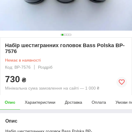
Набір шестигранних головок Bass Polska BP-
7576
Немає в наявності
Код: BP-7576
Роздріб
730
₴
Мінімальна сума замовлення на сайті — 1 000 ₴
Опис
Характеристики
Доставка
Оплата
Умови п
Опис
Набір шестигранних головок Bass Polska BP-