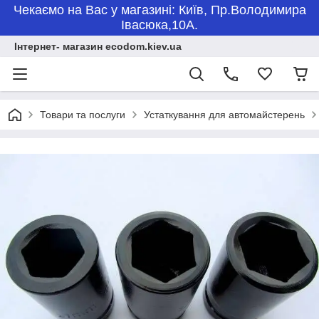
Чекаємо на Вас у магазині: Київ, Пр.Володимира
Івасюка,10А.
Інтернет- магазин ecodom.kiev.ua
Товари та послуги
Устаткування для автомайстерень