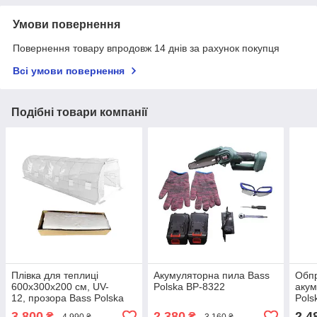
Умови повернення
Повернення товару впродовж 14 днів за рахунок покупця
Всі умови повернення
Подібні товари компанії
Плівка для теплиці
Акумуляторна пила Bass
Обп
600х300х200 см, UV-
Polska BP-8322
акум
12, прозора Bass Polska
Pols
BP-859820
3 800
2 380
2 4
₴
₴
4 990 ₴
3 160 ₴