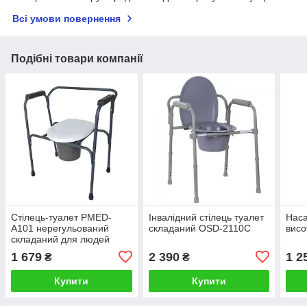
Всі умови повернення
Подібні товари компанії
Стілець-туалет PMED-
Інвалідний стілець туалет
Наса
А101 нерегульований
складаний OSD-2110С
висо
складаний для людей
похилого віку та людей з
1 679
2 390
1 2
₴
₴
інвалідністю
Купити
Купити