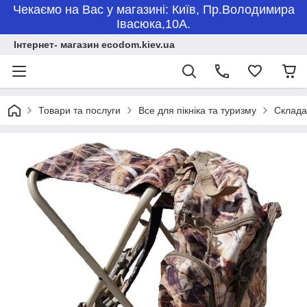
Чекаємо на Вас у магазині: Київ, Пр.Володимира
Івасюка,10А.
Інтернет- магазин ecodom.kiev.ua
Товари та послуги
Все для пікніка та туризму
Складан