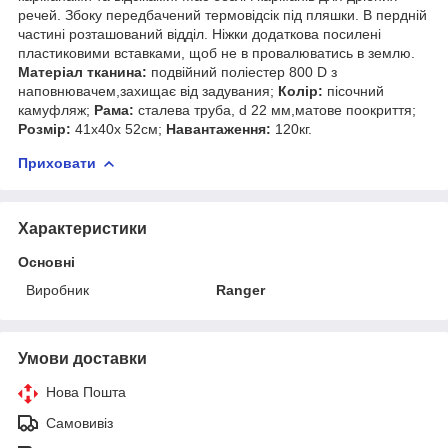
речей. Збоку передбачений термовідсік під пляшки. В пердній
частині розташований відділ. Ніжки додаткова посилені
пластиковими вставками, щоб не в провалюватись в землю.
Матеріал тканина:
подвійний поліестер 800 D з
наповнювачем,захищає від задувания;
Колір:
пісочний
камуфляж;
Рама:
сталева труба, d 22 мм,матове поокриття;
Розмір:
41х40х 52см;
Навантаження:
120кг.
Приховати
Характеристики
Основні
Виробник
Ranger
Умови доставки
Нова Пошта
Самовивіз