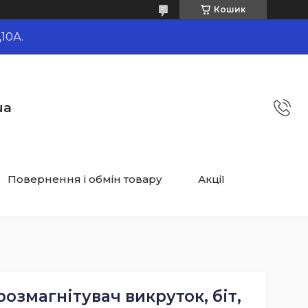
Кошик
10А.
ua
Повернення і обмін товару
Акції
розмагнітувач викруток, біт,