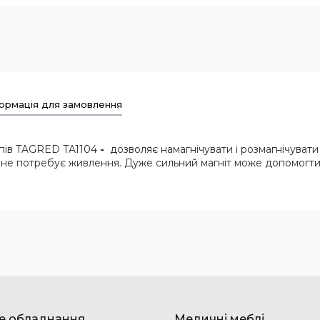
ормація для замовлення
рупів TAGRED TA1104
-
дозволяє намагнічувати і розмагнічувати 
й не потребує живлення. Дуже сильний магніт може допомогти
е обладнання
Медичні меблі