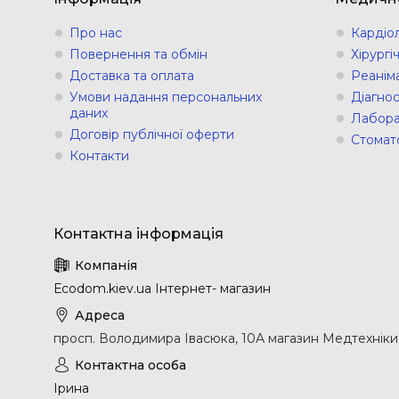
Про нас
Кардіо
Повернення та обмін
Хірург
Доставка та оплата
Реанім
Умови надання персональних
Діагно
даних
Лабора
Договір публічної оферти
Стомат
Контакти
Еcodom.kiev.ua Інтернет- магазин
просп. Володимира Івасюка, 10А магазин Медтехніки, 
Ірина