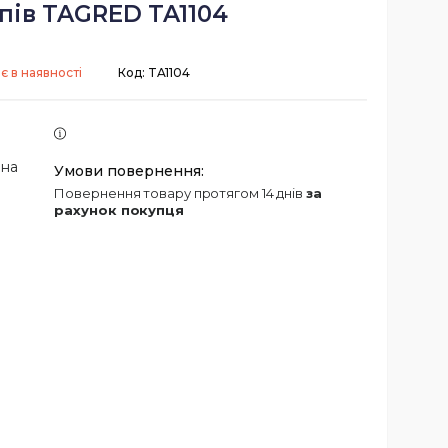
пів TAGRED TA1104
є в наявності
Код:
TA1104
 на
повернення товару протягом 14 днів
за
рахунок покупця