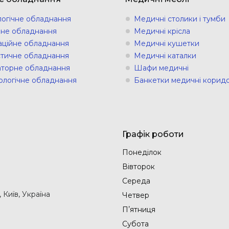
логічне обладнання
Медичні столики і тумби
ічне обладнання
Медичні крісла
аційне обладнання
Медичні кушетки
стичне обладнання
Медичні каталки
торне обладнання
Шафи медичні
ологічне обладнання
Банкетки медичні коридо
Графік роботи
Понеділок
Вівторок
Середа
Київ, Україна
Четвер
Пʼятниця
Субота