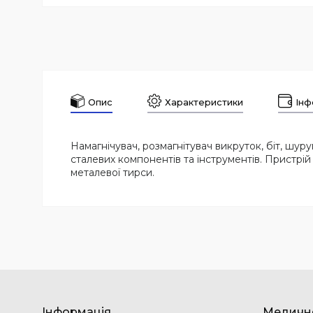
Опис
Характеристики
Інф
Намагнічувач, розмагнітувач викруток, біт, шу
сталевих компонентів та інструментів. Пристрі
металевої тирси.
Інформація
Медичн