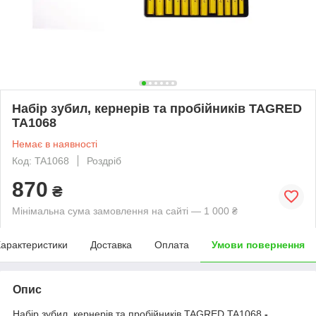
Набір зубил, кернерів та пробійників TAGRED
TA1068
Немає в наявності
Код: TA1068
Роздріб
870
₴
Мінімальна сума замовлення на сайті — 1 000 ₴
арактеристики
Доставка
Оплата
Умови повернення
Опис
Набір зубил, кернерів та пробійників TAGRED TA1068
-