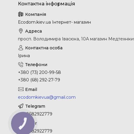
Еcodom.kiev.ua Інтернет- магазин
просп. Володимира Івасюка, 10А магазин Медтехніки, 
Ірина
+380 (73) 200-99-58
+380 (68) 292-27-79
ecodomkievua@gmail.com
+380682922779
КНОПКА
ЗВ'ЯЗКУ
+380682922779