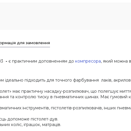
ормація для замовлення
03
-
є практичним доповненням до
компресора
, який можна 
ом ідеально підходить для точного фарбування лаків, акрило
толет» має практичну насадку-розпилювач, що полегшує миття
ання та контролю тиску в пневматичних шинах. Має гумовий 
вматичних інструментів, пістолетів-розпилювачів, інших пне
сць допоможе пістолет-дув.
ьних коліс, іграшок, матраців.