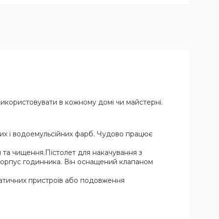
використовувати в кожному домі чи майстерні.
вих і водоемульсійних фарб. Чудово працює
 та чищення.Пістолет для накачування з
корпус годинника. Він оснащений клапаном
вматичних пристроїв або подовження