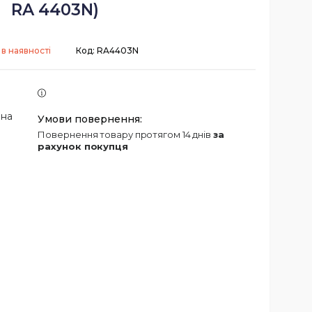
RA 4403N)
в наявності
Код:
RA4403N
 на
повернення товару протягом 14 днів
за
рахунок покупця