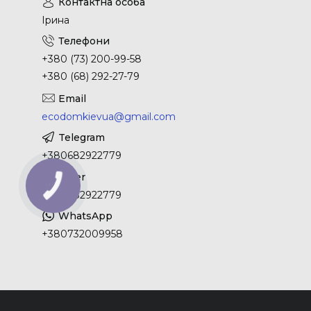
Ірина
+380 (73) 200-99-58
+380 (68) 292-27-79
ecodomkievua@gmail.com
+380682922779
КНОПКА
ЗВ'ЯЗКУ
+380682922779
+380732009958