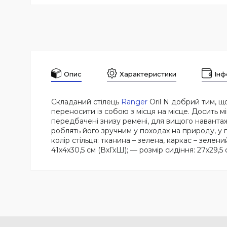
Опис
Характеристики
Інф
Складаний стілець
Ranger
Oril N добрий тим, що
переносити із собою з місця на місце. Досить м
передбачені знизу ремені, для вищого навантаж
роблять його зручним у походах на природу, у го
колір стільця: тканина – зелена, каркас – зелени
41х4х30,5 см (ВхГхШ); — розмір сидіння: 27х29,5 см