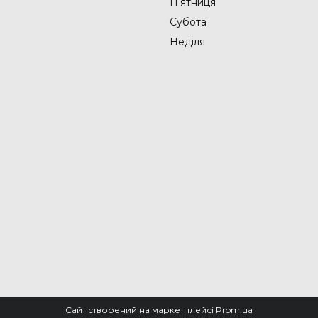
Пʼятниця
Субота
Неділя
Сайт створений на маркетплейсі
Prom.ua