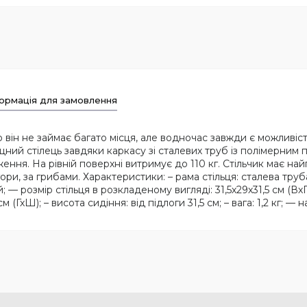
ормація для замовлення
 він не займає багато місця, але водночас завжди є можливіст
іцний стілець завдяки каркасу зі сталевих труб із полімерни
ення. На рівній поверхні витримує до 110 кг. Стільчик має на
ри, за грибами. Характеристики: – рама стільця: сталева труб
й; — розмір стільця в розкладеному вигляді: 31,5х29х31,5 см (В
 (ГхШ); – висота сидіння: від підлоги 31,5 см; – вага: 1,2 кг; — 