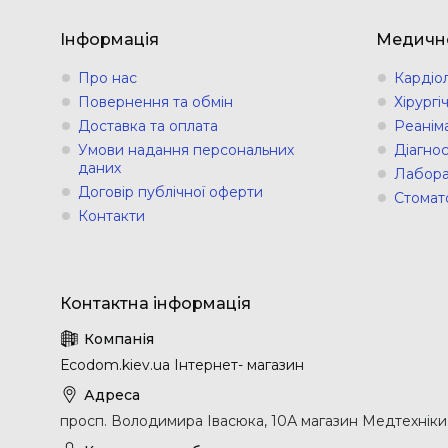
Інформація
Медичн
Про нас
Кардіо
Повернення та обмін
Хірург
Доставка та оплата
Реанім
Умови надання персональних
Діагно
даних
Лабора
Договір публічної оферти
Стомат
Контакти
Еcodom.kiev.ua Інтернет- магазин
просп. Володимира Івасюка, 10А магазин Медтехніки, 