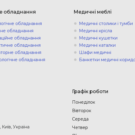
е обладнання
Медичні меблі
логічне обладнання
Медичні столики і тумби
ічне обладнання
Медичні крісла
аційне обладнання
Медичні кушетки
стичне обладнання
Медичні каталки
торне обладнання
Шафи медичні
ологічне обладнання
Банкетки медичні коридо
Графік роботи
Понеділок
Вівторок
Середа
Київ, Україна
Четвер