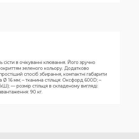
ь сісти в очікуванні клювання. Його зручно
м покриттям зеленого кольору. Додатково
йпростіший спосіб збирання, компактні габарити
а Ø 16 мм; – тканина стільця: Оксфорд 600D; –
хГхШ); — розмір стільця в складеному вигляді:
навантаження: 90 кг.