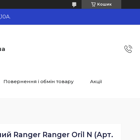
Кошик
10А.
ua
Повернення і обмін товару
Акції
ий Ranger Ranger Oril N (Арт.