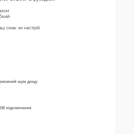
азом
абкий
аш смак чи настрій
риємний шум дощу
SB підключення