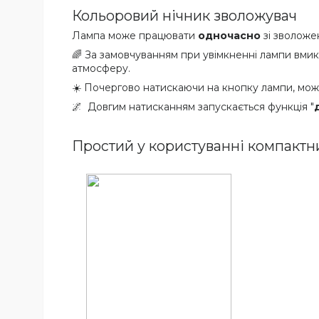
Кольоровий нічник зволожувач
Лампа може працювати
одночасно
зі зволоже
🌈 За замовчуванням при увімкненні лампи вми
атмосферу.
☀️ Почергово натискаючи на кнопку лампи, мо
🌌 Довгим натисканням запускається функція "
Простий у користуванні компактн