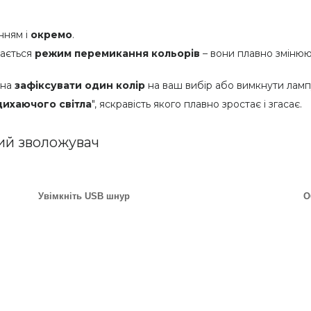
нням і
окремо
.
кається
режим перемикання кольорів
– вони плавно змінюю
жна
зафіксувати один колір
на ваш вибір або вимкнути лампу
дихаючого світла
", яскравість якого плавно зростає і згасає.
ий зволожувач
Увімкніть USB шнур
О