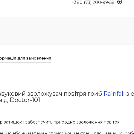
+380 (73) 200-99-58
ормація для замовлення
вуковий зволожувач повітря гриб
Rainfall
з 
від Doctor-101
єр затишок і забезпечить природне зволоження повітря
ння або ж навпаки – сприяє концентрації для навчання, робо