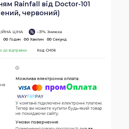
ям Rainfall від Doctor-101
лений, червоний)
ІЙНА ЦІНА
–31%
в
0
0
Годин
0
0
Хвилин
0
0
Секунд
о до відправки
Код:
CH06
 на
У компанії підключені електронні платежі.
Тепер ви можете купити будь-який товар
не покидаючи сайту.
повернення товару протягом 14 днів
за