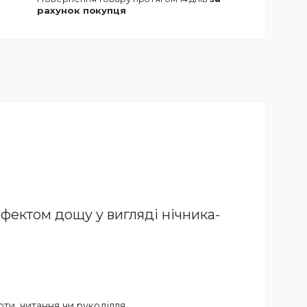
рахунок покупця
ефектом дощу у вигляді нічника-
ти, читання чи рукоділля