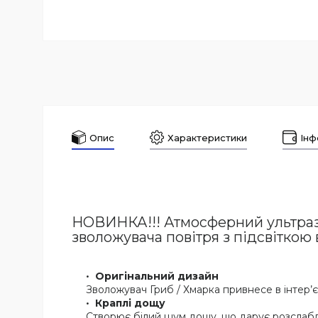
Опис
Характеристики
Інф
НОВИНКА!!! Атмосферний ультраз
зволожувача повітря з підсвіткою 
Оригінальний дизайн
Зволожувач Гриб / Хмарка привнесе в інтер’
Краплі дощу
Створює білий шум дощу, що дарує розслабле