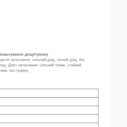
алаштування дощу/туману
ороткі натискання: сильний дощ, легкий дощ, без
ощу. Довгі натискання: сильний туман, слабкий
уман, без туману.