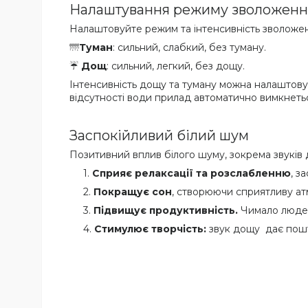
Налаштування режиму зволоженн
Налаштовуйте режим та інтенсивність зволоженн
🌁
Туман
: сильний, слабкий, без туману.
☔
Дощ
: сильний, легкий, без дощу.
Інтенсивність дощу та туману можна налаштовув
відсутності води прилад автоматично вимкнеть
Заспокійливий білий шум
Позитивний вплив білого шуму, зокрема звуків д
Сприяє релаксації та розслабленню
, з
Покращує сон
, створюючи сприятливу атм
Підвищує продуктивність.
Чимало людей
Стимулює творчість:
звук дощу дає пошт