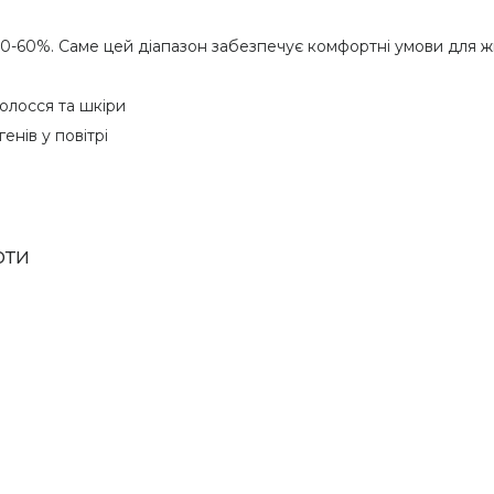
0-60%. Саме цей діапазон забезпечує комфортні умови для жит
волосся та шкіри
енів у повітрі
оти