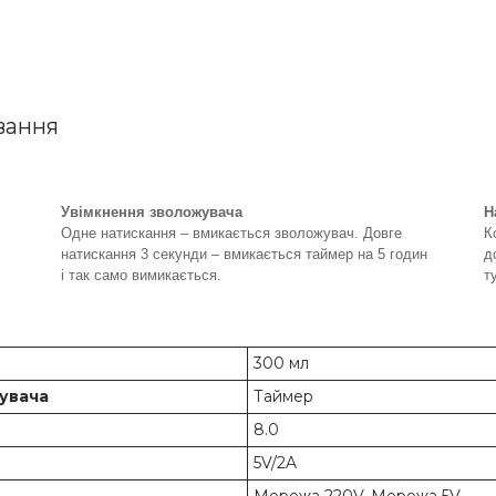
вання
Увімкнення зволожувача
Н
Одне натискання – вмикається зволожувач. Довге
К
натискання 3 секунди – вмикається таймер на 5 годин
д
і так само вимикається.
т
300 мл
увача
Таймер
8.0
5V/2A
Мережа 220V, Мережа 5V