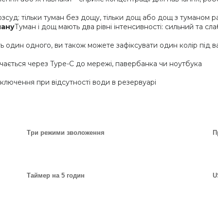
зсуд: тільки туман без дощу, тільки дощ або дощ з туманом р
ману
Туман і дощ мають два рівні інтенсивності: сильний та сл
ь один одного, ви також можете зафіксувати один колір під в
ючається через Type-C до мережі, павербанка чи ноутбука
дключення при відсутності води в резервуарі
Три режими зволоження
П
Таймер на 5 годин
U