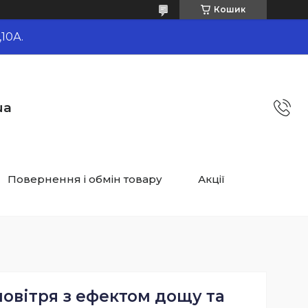
Кошик
10А.
ua
Повернення і обмін товару
Акції
овітря з ефектом дощу та