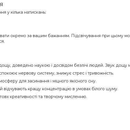
я
я у кілька натискань:
ати окремо за вашим бажанням. Підсвічування при цьому може
ся.
ощу, доведено наукою і досвідом безлічі людей. Звук дощу ма
аспокоює нервову систему, знижує стрес і тривожність.
осферу для засинання і міцного якісного сну.
 відчувають кращу концентрацію в умовах білого шуму.
овх креативності та творчому мисленню.