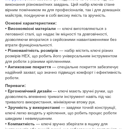
виконання різноманітних завдань. Цей набір ключів стане
вірним помічником як для професіоналів, так і для домашніх
майстрів, поєднуючи в собі високу якість та зручність.
Основні характеристики:
•
Високоякісні матеріали
— ключі виготовляються з
легованої сталі, що надає їм міцності та довговічності,
дозволяючи впоратися з серйозними навантаженнями без
втрати функціональності.
•
Різноманітність розмірів
— набір містить ключі різних
розмірів HEX, що робить його універсальним інструментом
для роботи з різними кріпленнями.
•
Антиковзне покриття
— спеціальне покриття забезпечує
надійний захват, що значно підвищує комфорт і ефективність
роботи.
Переваги:
•
Ергономічний дизайн
— ключі мають зручні ручки, що
дозволяють впевнено тримати інструмент навіть під час
тривалого використання, мінімізуючи втому рук.
•
Зручність у використанні
— завдяки точній конструкції,
ключі легко входять у кріплення, що робить процес роботи
швидким і невимушеним.
•
Компактність
— ключі зручно зберігати в ящику для