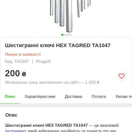
Шестигранні ключі HEX TAGRED TA1047
Немає в наявності
Код: TA1047
Роздріб
200
₴
Мінімальна сума замовлення на сайті — 1 000 ₴
Опис
Характеристики
Доставка
Оплата
Умови п
Опис
Шестигранні ключі HEX TAGRED TA1047
— це важливий
інструмент
, який забезпечує надійність та точність під час