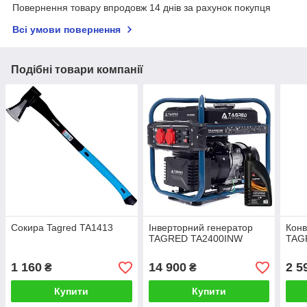
Повернення товару впродовж 14 днів за рахунок покупця
Всі умови повернення
Подібні товари компанії
Сокира Tagred TA1413
Інверторний генератор
Конв
TAGRED TA2400INW
TAG
1 160
14 900
2 5
₴
₴
Купити
Купити