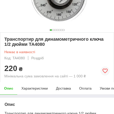
Транспортир для динамометричного ключа
1/2 дюйми TA4080
Немає в наявності
Код: TA4080
Роздріб
220
₴
Мінімальна сума замовлення на сайті — 1 000 ₴
Опис
Характеристики
Доставка
Оплата
Умови п
Опис
Транспортир для динамометричного ключа 1/2 дюйми