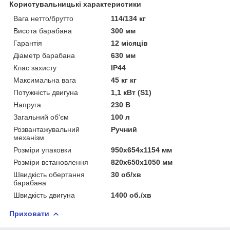
Користувальницькі характеристики
Вага нетто/брутто
114/134 кг
Висота барабана
300 мм
Гарантія
12 місяців
Діаметр барабана
630 мм
Клас захисту
IP44
Максимальна вага
45 кг кг
Потужність двигуна
1,1 кВт (S1)
Напруга
230 В
Загальний об'єм
100 л
Розвантажувальний
Ручний
механізм
Розміри упаковки
950x654x1154 мм
Розміри встановлення
820x650x1050 мм
Швидкість обертання
30 об/хв
барабана
Швидкість двигуна
1400 об./хв
Приховати