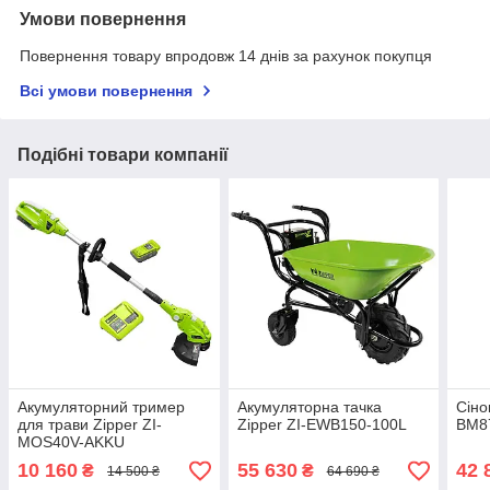
Умови повернення
Повернення товару впродовж 14 днів за рахунок покупця
Всі умови повернення
Подібні товари компанії
Акумуляторний тример
Акумуляторна тачка
Сіно
для трави Zipper ZI-
Zipper ZI-EWB150-100L
BM8
MOS40V-AKKU
10 160
55 630
42 
₴
₴
14 500 ₴
64 690 ₴