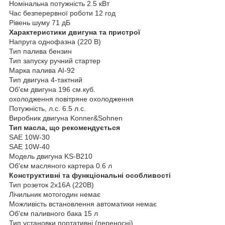
Номінальна потужність 2.5 кВт
Час безперервної роботи 12 год
Рівень шуму 71 дБ
Характеристики двигуна та пристрої
Напруга однофазна (220 В)
Тип палива бензин
Тип запуску ручний стартер
Марка палива АІ-92
Тип двигуна 4-тактний
Об'єм двигуна 196 см.куб.
охолодження повітряне охолодження
Потужність, л.с. 6.5 л.с.
Виробник двигуна Konner&Sohnen
Тип масла, що рекомендується
SAE 10W-30
SAE 10W-40
Модель двигуна KS-B210
Об'єм масляного картера 0.6 л
Конструктивні та функціональні особливості
Тип розеток 2х16А (220В)
Лічильник мотогодин немає
Можливість встановлення автоматики немає
Об'єм паливного бака 15 л
Тип установки портативні (переносні)