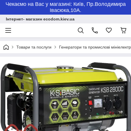
Чекаємо на Вас у магазині: Київ, Пр.Володимира
Івасюка,10А.
Інтернет- магазин ecodom.kiev.ua
Товари та послуги
Генератори та промислові мініелектр