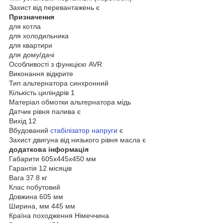
Захист від перевантажень є
Призначення
для котла
для холодильника
для квартири
для дому/дачі
Особливості з функцією AVR
Виконання відкрите
Тип альтернатора синхронний
Кількість циліндрів 1
Матеріал обмотки альтернатора мідь
Датчик рівня палива є
Вихід 12
Вбудований
стабілізатор напруги
є
Захист двигуна від низького рівня масла є
додаткова інформація
Габарити 605х445х450 мм
Гарантія 12 місяців
Вага 37.8 кг
Клас побутовий
Довжина 605 мм
Ширина, мм 445 мм
Країна походження Німеччина