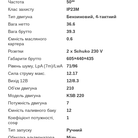
Частота
50**
Клас захисту
IP23M
Тип двигуна
Бензиновий, 4-тактний
Вага нетто
36.6
Вага брутто
39.3
Ємність масляного
0.6
картера
Розетки
2 x Schuko 230 V
Габарити брутто
605×440×435
Рівень шуму, LpA (7m)/LwA
71/96
Сила струму макс.
12.17
Вихід 12В
12/8.3
Об'єм двигуна
210
Модель двигуна
KSB 220
Потужність двигуна
7
Ємність паливного баку
12
Коефіцієнт потужності,
1
cosφ
Тип запуску
Ручний
Обмотка альтернатора
Мідь