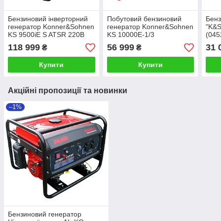
Бензиновий інверторний
Побутовий бензиновий
Бенз
генератор Konner&Sohnen
генератор Konner&Sohnen
"K&S
KS 9500iE S ATSR 220В
KS 10000E-1/3
(045
9.5 кВт з ATS
118 999
56 999
31 
₴
₴
Купити
Купити
Акційні пропозиції та новинки
–1%
Бензиновий генератор