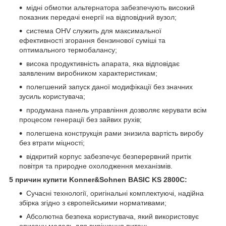
мідні обмотки альтернатора забезпечують високий
показник передачі енергії на відповідний вузол;
система OHV служить для максимальної
ефективності згорання бензинової суміші та
оптимального термобалансу;
висока продуктивність апарата, яка відповідає
заявленим виробником характеристикам;
полегшений запуск даної модифікації без значних
зусиль користувача;
продумана панель управління дозволяє керувати всім
процесом генерації без зайвих рухів;
полегшена конструкція рами знизила вартість виробу
без втрати міцності;
відкритий корпус забезпечує безперервний притік
повітря та природне охолодження механізмів.
5 причин купити Konner&Sohnen BASIC KS 2800C:
Сучасні технології, оригінальні комплектуючі, надійна
збірка згідно з європейськими нормативами;
Абсолютна безпека користувача, який використовує