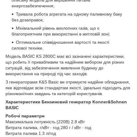
описану модель для вирішення питань
енергозабезпечення;
Тривала робота агрегата на одному паливному баку
без дозаправок;
Мінімальний рівень вихлопних газів, що є
благоприятним при використанні в житловій зоні;
Оптимальне співвідношення вартості та якості
силової техніки.
Модель BASIC KS 2800C має всі зазначені характеристики,
що робить її привабливим та надійним вибором для різних
ситуацій, від забезпечення живлення будинку до
використання на природі під час заходів.
З генераторами K&S Basic ви отримуєте надійне обладнання,
яке відповідає всім стандартам якості, ідеально підходить для
різноманітних завдань та категорій користувачів.
Характеристики Бензиновий генератор Konner&Sohnen
BASIC
Робочі параметри
Максимальна потужність (220В) 2.8 кВт
Витрата палива, г/кВт · год 280 г / кВт · год
Витрата палива 1.3 л/год