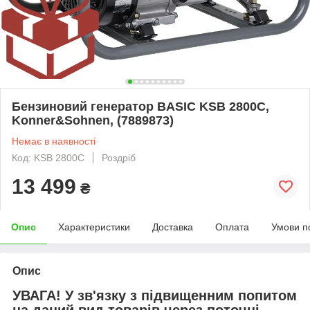
Бензиновий генератор BASIC KSВ 2800C,
Konner&Sohnen, (7889873)
Немає в наявності
Код: KSB 2800C
Роздріб
13 499
₴
Опис
Характеристики
Доставка
Оплата
Умови п
Опис
УВАГА!
У зв'язку з підвищенним попитом
на даний вид товарів через поточні