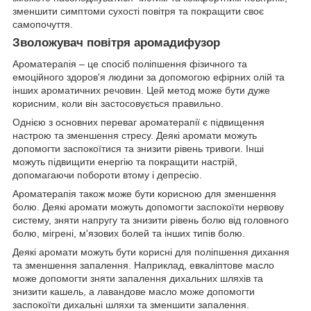
зменшити симптоми сухості повітря та покращити своє
самопочуття.
Зволожувач повітря аромадифузор
Ароматерапія – це спосіб поліпшення фізичного та
емоційного здоров'я людини за допомогою ефірних олій та
інших ароматичних речовин. Цей метод може бути дуже
корисним, коли він застосовується правильно.
Однією з основних переваг ароматерапії є підвищення
настрою та зменшення стресу. Деякі аромати можуть
допомогти заспокоїтися та знизити рівень тривоги. Інші
можуть підвищити енергію та покращити настрій,
допомагаючи побороти втому і депресію.
Ароматерапія також може бути корисною для зменшення
болю. Деякі аромати можуть допомогти заспокоїти нервову
систему, зняти напругу та знизити рівень болю від головного
болю, мігрені, м'язових болей та інших типів болю.
Деякі аромати можуть бути корисні для поліпшення дихання
та зменшення запалення. Наприклад, евкаліптове масло
може допомогти зняти запалення дихальних шляхів та
знизити кашель, а лавандове масло може допомогти
заспокоїти дихальні шляхи та зменшити запалення.