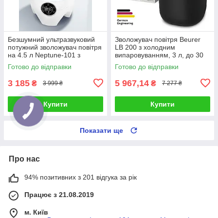
Безшумний ультразвуковий
Зволожувач повітря Beurer
потужний зволожувач повітря
LB 200 з холодним
на 4.5 л Neptune-101 з
випаровуванням, 3 л, до 30
сенсорним дисплеїв і
м²
Готово до відправки
Готово до відправки
пультом ДУ
3 185
5 967,14
₴
₴
3 999 ₴
7 277 ₴
Купити
Купити
Показати ще
Про нас
94% позитивних з 201 відгука за рік
Працює з 21.08.2019
м. Київ