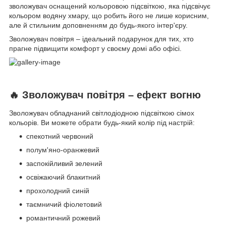
зволожувач оснащений кольоровою підсвіткою, яка підсвічує
кольором водяну хмару, що робить його не лише корисним,
але й стильним доповненням до будь-якого інтер'єру.
Зволожувач повітря – ідеальний подарунок для тих, хто
прагне підвищити комфорт у своєму домі або офісі.
🔥 Зволожувач повітря – ефект вогню
Зволожувач обладнаний світлодіодною підсвіткою сімох
кольорів. Ви можете обрати будь-який колір під настрій:
спекотний червоний
полум'яно-оранжевий
заспокійливий зелений
освіжаючий блакитний
прохолодний синій
таємничий фіолетовий
романтичний рожевий