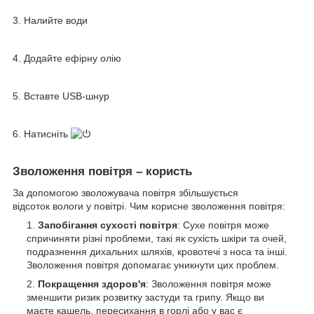
3. Налийте води
4. Додайте ефірну олію
5. Вставте USB-шнур
6. Натисніть
Зволоження повітря – користь
За допомогою зволожувача повітря збільшується
відсоток вологи у повітрі. Чим корисне зволоження повітря:
Запобігання сухості повітря
: Сухе повітря може
спричиняти різні проблеми, такі як сухість шкіри та очей,
подразнення дихальних шляхів, кровотечі з носа та інші.
Зволоження повітря допомагає уникнути цих проблем.
Покращення здоров'я
: Зволоження повітря може
зменшити ризик розвитку застуди та грипу. Якщо ви
маєте кашель, пересихання в горлі або у вас є