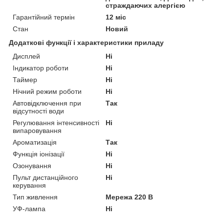
страждаючих алергією
Гарантійний термін
12 міс
Стан
Новий
Додаткові функції і характеристики приладу
Дисплей
Ні
Індикатор роботи
Ні
Таймер
Ні
Нічний режим роботи
Ні
Автовідключення при
Так
відсутності води
Регулювання інтенсивності
Ні
випаровування
Ароматизація
Так
Функція іонізації
Ні
Озонування
Ні
Пульт дистанційного
Ні
керування
Тип живлення
Мережа 220 В
УФ-лампа
Ні