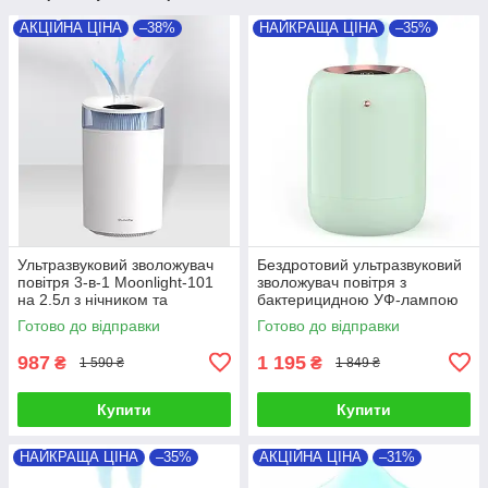
АКЦІЙНА ЦІНА
–38%
НАЙКРАЩА ЦІНА
–35%
Ультразвуковий зволожувач
Бездротовий ультразвуковий
повітря 3-в-1 Moonlight-101
зволожувач повітря з
на 2.5л з нічником та
бактерицидною УФ-лампою
аромаслотом
Alto-101
Готово до відправки
Готово до відправки
987
1 195
₴
₴
1 590 ₴
1 849 ₴
Купити
Купити
НАЙКРАЩА ЦІНА
–35%
АКЦІЙНА ЦІНА
–31%