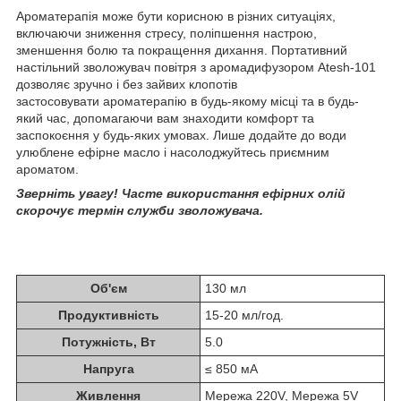
Ароматерапія може бути корисною в різних ситуаціях,
включаючи зниження стресу, поліпшення настрою,
зменшення болю та покращення дихання. Портативний
настільний зволожувач повітря з аромадифузором Atesh-101
дозволяє зручно і без зайвих клопотів
застосовувати ароматерапію в будь-якому місці та в будь-
який час, допомагаючи вам знаходити комфорт та
заспокоєння у будь-яких умовах. Лише додайте до води
улюблене ефірне масло і насолоджуйтесь приємним
ароматом.
Зверніть увагу! Часте використання ефірних олій
скорочує термін служби зволожувача.
Об'єм
130 мл
Продуктивність
15-20 мл/год.
Потужність, Вт
5.0
Напруга
≤ 850 мА
Живлення
Мережа 220V, Мережа 5V