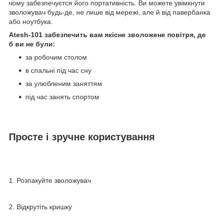
чому забезпечуєтся його портативність. Ви можете увімкнути
зволожувач будь-де, не лише від мережі, але й від павербанка
або ноутбука.
Atesh-101 забезпечить вам якісне зволожене повітря, де
б ви не були:
за робочим столом
в спальні під час сну
за улюбленим заняттям
під час занять спортом
Просте і зручне користування
1. Розпакуйте зволожувач
2. Відкрутіть кришку