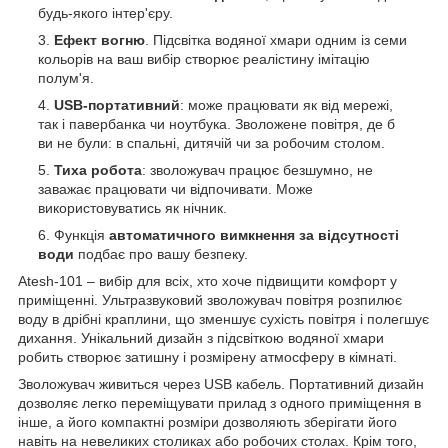
будь-якого інтер'єру.
Ефект вогню
. Підсвітка водяної хмари одним із семи
кольорів на ваш вибір створює реалістину імітацію
полум'я.
USB-портативний
: може працювати як від мережі,
так і павербанка чи ноутбука. Зволожене повітря, де б
ви не були: в спальні, дитячій чи за робочим столом.
Тиха робота
: зволожувач працює безшумно, не
заважає працювати чи відпочивати. Може
використовуватись як нічник.
Функція
автоматичного вимкнення за відсутності
води
подбає про вашу безпеку.
Atesh-101 – вибір для всіх, хто хоче підвищити комфорт у
приміщенні. Ультразвуковий зволожувач повітря розпилює
воду в дрібні краплини, що зменшує сухість повітря і полегшує
дихання. Унікальний дизайн з підсвіткою водяної хмари
робить створює затишну і розмірену атмосферу в кімнаті.
Зволожувач живиться через USB кабель. Портативний дизайн
дозволяє легко переміщувати прилад з одного приміщення в
інше, а його компактні розміри дозволяють зберігати його
навіть на невеликих столиках або робочих столах. Крім того,