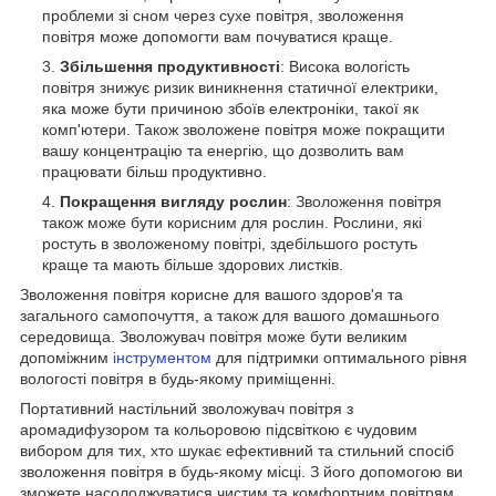
проблеми зі сном через сухе повітря, зволоження
повітря може допомогти вам почуватися краще.
Збільшення продуктивності
: Висока вологість
повітря знижує ризик виникнення статичної електрики,
яка може бути причиною збоїв електроніки, такої як
комп'ютери. Також зволожене повітря може покращити
вашу концентрацію та енергію, що дозволить вам
працювати більш продуктивно.
Покращення вигляду рослин
: Зволоження повітря
також може бути корисним для рослин. Рослини, які
ростуть в зволоженому повітрі, здебільшого ростуть
краще та мають більше здорових листків.
Зволоження повітря корисне для вашого здоров'я та
загального самопочуття, а також для вашого домашнього
середовища. Зволожувач повітря може бути великим
допоміжним
інструментом
для підтримки оптимального рівня
вологості повітря в будь-якому приміщенні.
Портативний настільний зволожувач повітря з
аромадифузором та кольоровою підсвіткою є чудовим
вибором для тих, хто шукає ефективний та стильний спосіб
зволоження повітря в будь-якому місці. З його допомогою ви
зможете насолоджуватися чистим та комфортним повітрям,