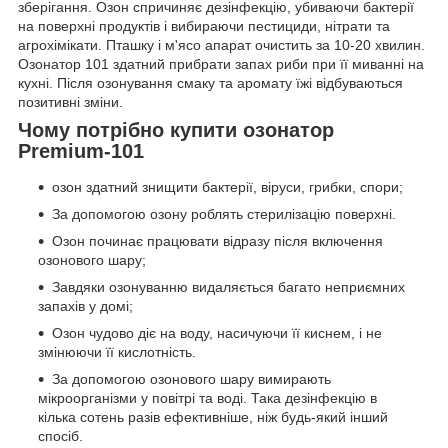
зберігання. Озон спричиняє дезінфекцію, убиваючи бактерії
на поверхні продуктів і вибираючи пестициди, нітрати та
агрохімікати. Пташку і м'ясо апарат очистить за 10-20 хвилин.
Озонатор 101 здатний прибрати запах риби при її миванні на
кухні. Після озонування смаку та аромату їжі відбуваються
позитивні зміни.
Чому потрібно купити озонатор
Premium-101
озон здатний знищити бактерії, віруси, грибки, спори;
За допомогою озону роблять стерилізацію поверхні.
Озон починає працювати відразу після включення
озонового шару;
Завдяки озонуванню видаляється багато неприємних
запахів у домі;
Озон чудово діє на воду, насичуючи її киснем, і не
змінюючи її кислотність.
За допомогою озонового шару вимирають
мікроорганізми у повітрі та воді. Така дезінфекцію в
кілька сотень разів ефективніше, ніж будь-який інший
спосіб.