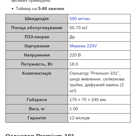
великих приміщень
Таймер на
5-60 хвилин
Швидкодія
500 мг/час
Площа обслуговування
50-70 м2
ПЗЗ-ексран
Да
Харчування
Мережа 220V
Напруження
220 В
Потужність, Вт
18.0
Комплектація
Озонатор "Premium-101",
шнур живлення, силіконова
трубка, дифузний камінь (2
шт).
Габарити
170 × 70 × 240 мм
Вага, кг
1.00
Гарантія
12 місяців