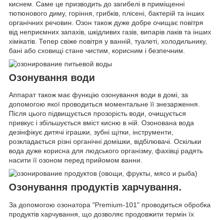
киснем. Саме це призводить до загибелі в приміщенні
тютюнового диму, горіння, грибків, плісені, бактерій та інших
органічних речовин. Озон також дуже добре очищає повітря
від неприємних запахів, шкідливих газів, випарів лаків та інших
хімікатів. Тепер свіже повітря у ванній, туалеті, холодильнику,
бані або сховищі стане чистим, корисним і безпечним.
Озонування води
Аппарат також має функцію озонування води в домі, за
допомогою якої проводиться моментальне її знезарження.
Після цього підвищується прозорість води, очищується
привкус і збільшується вміст кисню в ній. Озонована вода
дезінфікує дитячі іграшки, зубні щітки, інструменти,
розкладається різні органічні домішки, відбілювачі. Оскільки
вода дуже корисна для людського організму, фахівці радять
насити її озоном перед прийомом ванни.
Озонування продуктів харчування.
За допомогою озонатора "Premium-101" проводиться обробка
продуктів харчування, що дозволяє продовжити термін їх