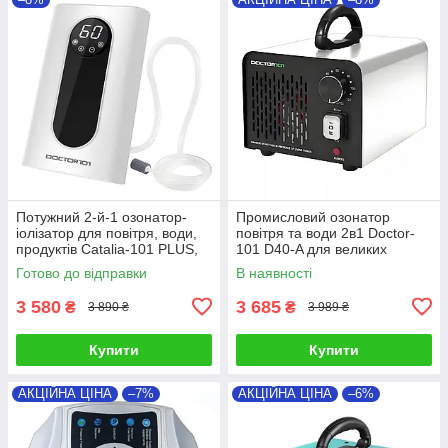
Потужний 2-й-1 озонатор-
Промисловий озонатор
іолізатор для повітря, води,
повітря та води 2в1 Doctor-
продуктів Catalia-101 PLUS,
101 D40-A для великих
дисплей, таймер
приміщень. Генератор озону
Готово до відправки
В наявності
з високою продуктивністю 40
г/го
3 580
3 685
₴
₴
3 890 ₴
3 989 ₴
Купити
Купити
АКЦІЙНА ЦІНА
–7%
АКЦІЙНА ЦІНА
–6%