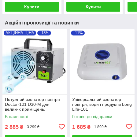
30 г/год
Купити
Купити
Акційні пропозиції та новинки
АКЦІЙНА ЦІНА
–13%
–11%
Потужний озонатор повітря
Універсальний озонатор
Doctor-101 D30-M для
повітря, води і продуктів Long
великих приміщень.
Life-101
Генератор озону з високою
В наявності
Готово до відправки
продуктивністю 30 г/год
2 885
1 685
₴
₴
3 299 ₴
1 890 ₴