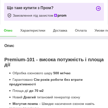
Що таке купити з Пром?
Замовлення під захистом
Опис
Характеристики
Доставка
Оплата
Умови п
Опис
Premium-101 - висока потужність і площа
дії
Обробка озонового шару
500 мг/час
Гарантовано
Сім років роботи без втрати
продуктивності
Площа дії
до 70 м
2
Новий
Довгий
титановий генератор озону
Могутня помпа
– Швидке насичення озоном навіть