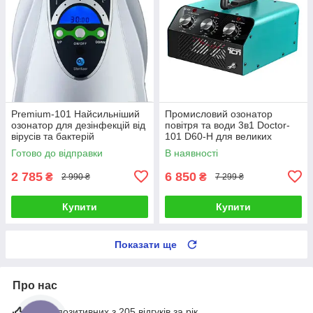
Premium-101 Найсильніший
Промисловий озонатор
озонатор для дезінфекцій від
повітря та води 3в1 Doctor-
вірусів та бактерій
101 D60-H для великих
приміщень. Генератор озону
Готово до відправки
В наявності
з високою продуктивністю 60
г/го
2 785
6 850
₴
₴
2 990 ₴
7 299 ₴
Купити
Купити
Показати ще
Про нас
94% позитивних з 205 відгуків за рік