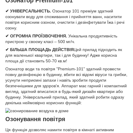
Озонатор Premium-101
✔
УНІВЕРСАЛЬНІСТЬ.
Озонатор 101 преміум здатний
озонувати воду для споживання і прийняття ванн, наситити
повітря корисним озоном, очистити і дезінфетувати Їжа і речі
озону.
✔
ОГРОМНА ПРОЇЗВОЧЕННЯ.
Унікальна продуктивність
пристрою у своєму класі – 500 мг/ч.
✔
БІЛЬША ПЛОЩАДЬ ДЕЙСТВІЯ
Цей прилад підходить як
для маленької квартири, так і для будинку! Адже корисна
площа дії становить 50-70 кв.м!
Озонатор води та повітря "Premium-101" здатний провести
повну дезінфекцію в будинку, вбити всі відомі віруси та грибки,
усунути неприємні запахи і навіть зробити продукти
безпечнішими для здоров'я. Аппарат має гарний і компактний
вигляд, здатний вписатися в будь-який дизайн квартири або
будинку. Універсальний прилад, який здатний робити одразу
декілька неймовірно корисних функцій:
Озонування повітря
Ця функція дозволяє намити повітря в кімнаті активним