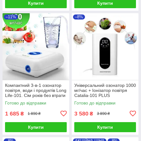
Купити
Купити
–11%
–8%
Компактний 3-в-1 озонатор
Універсальний озонатор 1000
повітря, води і продуктів Long
мг/час + Іонізатор повітря
Life-101. Сім років без втрати
Catalia-101 PLUS
потужності!
Готово до відправки
Готово до відправки
1 685
3 580
₴
₴
1 890 ₴
3 890 ₴
Купити
Купити
–8%
АКЦІЙНА ЦІНА
–8%