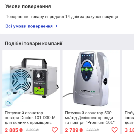
Умови повернення
Повернення товару впродовж 14 днів за рахунок покупця
Всі умови повернення
Подібні товари компанії
Потужний озонатор
Потужний озонатор 500
Побу
повітря Doctor-101 D30-M
мг/год Дезінфектор води
іоні
для великих приміщень.
та повітря "Premium-101"
дезі
Генератор озону з
прод
2 885
2 789
3 1
₴
₴
3 299 ₴
2 889 ₴
високою продуктивністю