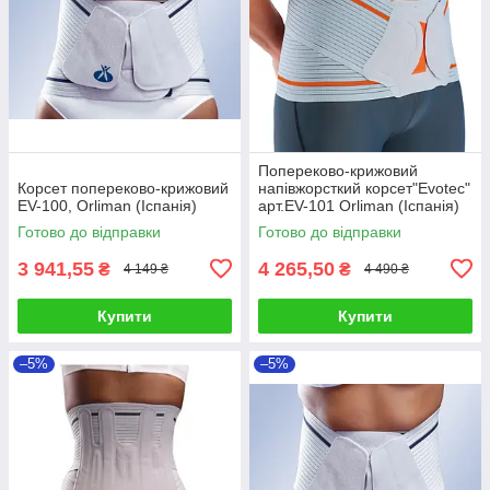
Попереково-крижовий
Корсет попереково-крижовий
напівжорсткий корсет"Evotec"
EV-100, Orliman (Іспанія)
арт.EV-101 Orliman (Іспанія)
Готово до відправки
Готово до відправки
3 941,55
4 265,50
₴
₴
4 149 ₴
4 490 ₴
Купити
Купити
–5%
–5%