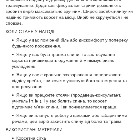
травмуванню. Додаткові фіксувальні стрічки дозволяють
зробити виріб максимально зручним. Широкі застібки-липучки
надійно тримають корсет на місці. Виріб не скручується і не
сповзає.
КОЛИ СТАНЕ У НАГОДІ
Якщо у вас помірний біль або дискомфорт у попереку
будь-якого походження.
Якщо у вас була травма спини, то застосування
корсета пришвидшить одужання й мінімізує ризик
ускладнень.
Якщо у вас є хронічне захворювання поперекового
відділу хребта, і ви хочете уникнути його загострення та
прогресування.
Якщо ви працюєте стоячи (продавець-консультант,
учитель і т. ін.), і у вас болить спина, то корсет
підтримає м’язи спини, і ви почуватиметеся краще.
Якщо ви плануєте роботу з важкими або габаритними
речами, цей виріб захистить спину від болю та травм.
ВИКОРИСТАНІ МАТЕРІАЛИ
Корсетна сітка