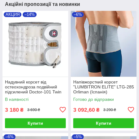
Акційні пропозиції та новинки
АКЦИЯ
–14%
–6%
Надувний корсет від
Напівжорсткий корсет
остеохондроза подвійний
"LUMBITRON ELITE" LTG-285
підсилений Doctor-101 Twin
Orliman (Іспанія)
(TW-PNC-2)
В наявності
Готово до відправки
3 180
3 092,60
₴
₴
3 690 ₴
3 290 ₴
Купити
Купити
–6%
–5%