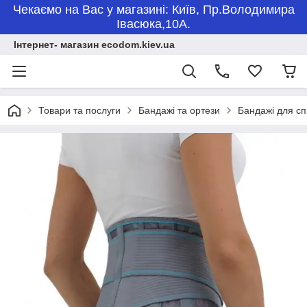
Чекаємо на Вас у магазині: Київ, Пр.Володимира
Івасюка,10А.
Інтернет- магазин ecodom.kiev.ua
Товари та послуги
Бандажі та ортези
Бандажі для с