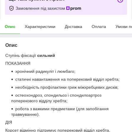
Замовлення під захистом
Опис
Характеристики
Доставка
Оплата
Умови п
Опис
Ступінь фіксації
сильний
ПОКАЗАННЯ
хронічний радикуліт і люмбаго;
статичні навантаження на поперековий відділ хребта;
необхідність профілактики гриж міжхребцевих дисків;
остеохондроз, спондильоз і спондилоартроз
поперекового відділу хребта;
робота з важкими предметами (для запобігання
травмуванню).
ДІЯ
Корсет відмінно підтримує поперековий відділ хребта,