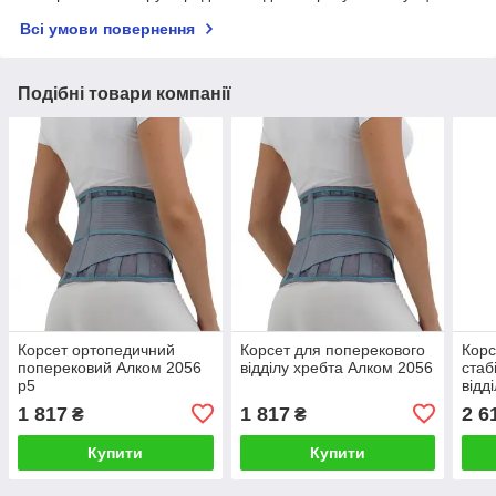
Всі умови повернення
Подібні товари компанії
Корсет ортопедичний
Корсет для поперекового
Корс
поперековий Алком 2056
відділу хребта Алком 2056
стаб
р5
відд
1 817
1 817
2 6
₴
₴
Купити
Купити