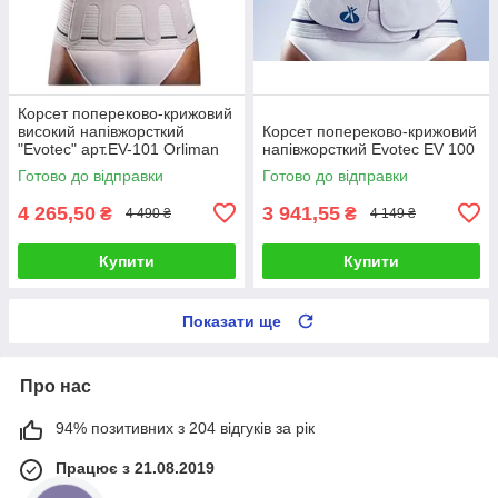
Корсет попереково-крижовий
високий напівжорсткий
Корсет попереково-крижовий
"Evotec" арт.EV-101 Orliman
напівжорсткий Evotec EV 100
(Іспанія)
Готово до відправки
Готово до відправки
4 265,50
3 941,55
₴
₴
4 490 ₴
4 149 ₴
Купити
Купити
Показати ще
Про нас
94% позитивних з 204 відгуків за рік
Працює з 21.08.2019