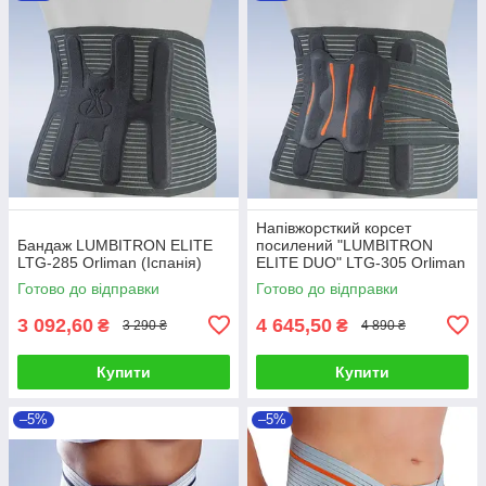
Напівжорсткий корсет
Бандаж LUMBITRON ELITE
посилений "LUMBITRON
LTG-285 Orliman (Іспанія)
ELITE DUO" LTG-305 Orliman
(Іспанія)
Готово до відправки
Готово до відправки
3 092,60
4 645,50
₴
₴
3 290 ₴
4 890 ₴
Купити
Купити
–5%
–5%