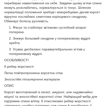
перебирає навантаження на себе. Завдяки цьому м’язи спини
можуть розслабитись, нормалізується їх тонус. Шляхом
нормалізації положення хребців і міжхребцевих дисків корсет
відчутно послаблює симптоми корінцевого синдрому.
Обмежує болісну рухливість.
Фіксує та стабілізує зв’язково-суглобний апарат
поперека.
Знижує больовий синдром у поперековому відділі
хребта.
Усуває дисбаланс паравертебральних м’язів у
поперековому відділі.
ОСОБЛИВОСТІ
6 ребер жорсткості
Легка повітропроникна корсетна сітка
Зносостійкі гіпоалергенні матеріали
ОПИС
Корсет виготовлений із легкої, ажурної, але надзвичайно
міцної та зносостійкої корсетної сітки. Найкращий вибір для
підтримки спини влітку. 6 пластикових ребер жорсткості
створюють надійну підтримку для спини й запобігають її