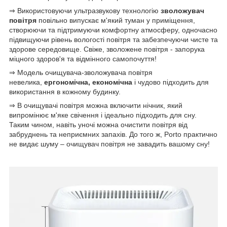
⇒ Використовуючи ультразвукову технологію
зволожувач
повітря
повільно випускає м'який туман у приміщення,
створюючи та підтримуючи комфортну атмосферу, одночасно
підвищуючи рівень вологості повітря та забезпечуючи чисте та
здорове середовище. Свіже, зволожене повітря - запорука
міцного здоров'я та відмінного самопочуття!
⇒ Модель очищувача-зволожувача повітря
невелика,
ергономічна, економічна
і чудово підходить для
використання в кожному будинку.
⇒ В очищувачі повітря можна включити нічник, який
випромінює м'яке свічення і ідеально підходить для сну.
Таким чином, навіть уночі можна очистити повітря від
забруднень та неприємних запахів. До того ж, Porto практично
не видає шуму – очищувач повітря не завадить вашому сну!