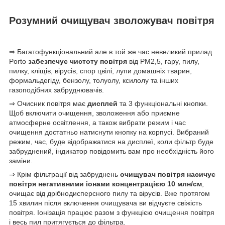
Розумний очищувач зволожувач повітря
⇒ Багатофункціональний але в той же час невеликий прилад
Porto
забезпечує чистоту повітря
від PM2,5, гару, пилу,
пилку, кліщів, вірусів, спор цвілі, лупи домашніх тварин,
формальдегіду, бензолу, толуолу, ксилолу та інших
газоподібних забруднювачів.
⇒ Очисник повітря має
дисплей
та 3 функціональні кнопки.
Щоб включити очищення, зволоження або приємне
атмосферне освітлення, а також вибрати режим і час
очищення достатньо натиснути кнопку на корпусі. Вибраний
режим, час, буде відображатися на дисплеї, коли фільтр буде
забруднений, індикатор повідомить вам про необхідність його
заміни.
⇒ Крім фільтрації від забруднень
очищувач повітря насичує
повітря негативними іонами концентрацією 10 млн/см
,
очищає від дрібнодисперсного пилу та вірусів. Вже протягом
15 хвилин після включення очищувача ви відчуєте свіжість
повітря. Іонізація працює разом з функцією очищення повітря
і весь пил притягується до фільтра.