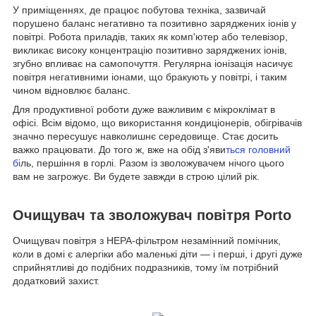
У приміщеннях, де працює побутова техніка, зазвичай
порушено баланс негативно та позитивно заряджених іонів у
повітрі. Робота приладів, таких як комп'ютер або телевізор,
викликає високу концентрацію позитивно заряджених іонів,
згубно впливає на самопочуття. Регулярна іонізація насичує
повітря негативними іонами, що бракують у повітрі, і таким
чином відновлює баланс.
Для продуктивної роботи дуже важливим є мікроклімат в
офісі. Всім відомо, що використання кондиціонерів, обігрівачів
значно пересушує навколишнє середовище. Стає досить
важко працювати. До того ж, вже на обід з'яви
ться головний
бі
ль, першіння в горлі. Разом із зволожувачем нічого цього
вам не загрожує. Ви будете завжди в строю цілий рік.
Очищувач та зволожувач повітря Porto
Очищувач повітря з HEPA-фільтром незамінний помічник,
коли в домі є алергіки або маленькі діти — і перші, і другі дуже
сприйнятливі до подібних подразників, тому їм потрібний
додатковий захист.