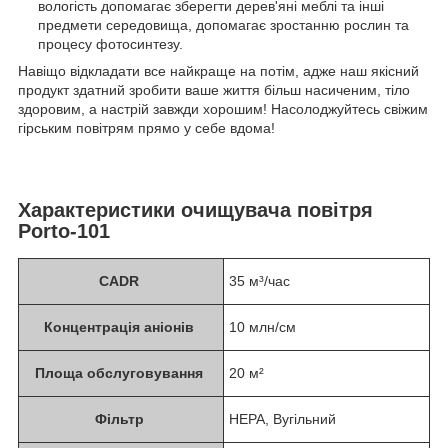
вологість допомагає зберегти дерев'яні меблі та інші
предмети середовища, допомагає зростанню рослин та
процесу фотосинтезу.
Навіщо відкладати все найкраще на потім, адже наш якісний
продукт здатний зробити ваше життя більш насиченим, тіло
здоровим, а настрій завжди хорошим! Насолоджуйтесь свіжим
гірським повітрям прямо у себе вдома!
Характеристики очищувача повітря
Porto-101
CADR
35 м³/час
Концентрація аніонів
10 млн/см
Площа обслуговування
20 м²
Фільтр
HEPA, Вугільний