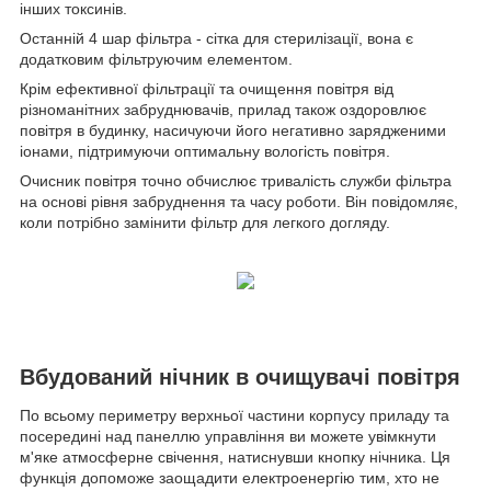
інших токсинів.
Останній 4 шар фільтра - сітка для стерилізації, вона є
додатковим фільтруючим елементом.
Крім ефективної фільтрації та очищення повітря від
різноманітних забруднювачів, прилад також оздоровлює
повітря в будинку, насичуючи його негативно зарядженими
іонами, підтримуючи оптимальну вологість повітря.
Очисник повітря точно обчислює тривалість служби фільтра
на основі рівня забруднення та часу роботи. Він повідомляє,
коли потрібно замінити фільтр для легкого догляду.
Вбудований нічник в очищувачі повітря
По всьому периметру верхньої частини корпусу приладу та
посередині над панеллю управління ви можете увімкнути
м'яке атмосферне свічення, натиснувши кнопку нічника. Ця
функція допоможе заощадити електроенергію тим, хто не