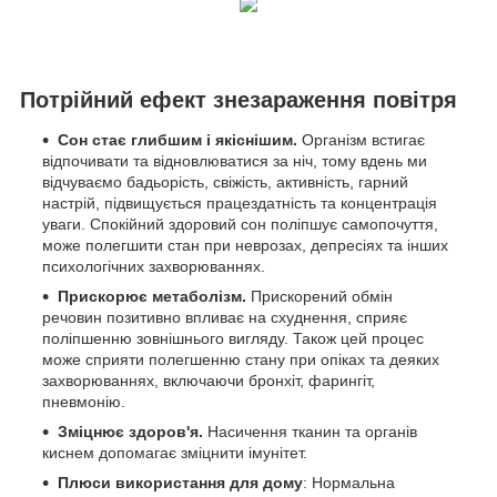
Потрійний ефект знезараження повітря
Сон стає глибшим і якіснішим.
Організм встигає
відпочивати та відновлюватися за ніч, тому вдень ми
відчуваємо бадьорість, свіжість, активність, гарний
настрій, підвищується працездатність та концентрація
уваги. Спокійний здоровий сон поліпшує самопочуття,
може полегшити стан при неврозах, депресіях та інших
психологічних захворюваннях.
Прискорює метаболізм.
Прискорений обмін
речовин позитивно впливає на схуднення, сприяє
поліпшенню зовнішнього вигляду. Також цей процес
може сприяти полегшенню стану при опіках та деяких
захворюваннях, включаючи бронхіт, фарингіт,
пневмонію.
Зміцнює здоров'я.
Насичення тканин та органів
киснем допомагає зміцнити імунітет.
Плюси використання для дому
: Нормальна