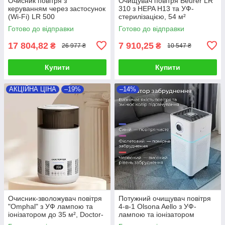
Очисник повітря з
Очищувач повітря Beurer LR
керуванням через застосунок
310 з HEPA H13 та УФ-
(Wi-Fi) LR 500
стерилізацією, 54 м²
Готово до відправки
Готово до відправки
17 804,82
7 910,25
₴
₴
26 977 ₴
10 547 ₴
Купити
Купити
АКЦІЙНА ЦІНА
–19%
–14%
Очисник-зволожувач повітря
Потужний очищувач повітря
"Omphal" з УФ лампою та
4-в-1 Olsona Aello з УФ-
іонізатором до 35 м², Doctor-
лампою та іонізатором
101