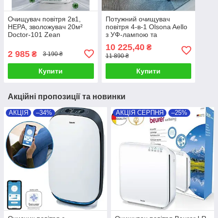
Очищувач повітря 2в1,
Потужний очищувач
HEPA, зволожувач 20м²
повітря 4-в-1 Olsona Aello
Doctor-101 Zean
з УФ-лампою та
іонізатором
10 225,40
₴
2 985
₴
3 190 ₴
11 890 ₴
Купити
Купити
Акційні пропозиції та новинки
АКЦІЯ
–34%
АКЦІЯ СЕРПНЯ
–25%