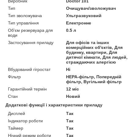
Виробник
Doctor 101
Тип
Очищувач/зволожувач
Тип зволожувача
Ультразвуковий
Тип управління
Електронне
Об'єм резервуара для
0.5 л
води
Застосування приладу
Для офісів та інших
комерційних об'єктів, Для
будинку, квартири, Для
дитячої кімнати, Для людей,
страждаючих алергією
Вбудований гігростат
Ні
Фільтр
HEPA-фільтр, Попередній
фільтр, Вугільний фільтр
Гарантійний термін
12 міс
Стан
Новий
Додаткові функції і характеристики приладу
Дисплей
Так
Індикатор роботи
Так
Таймер
Так
Нічний режим роботи
Так