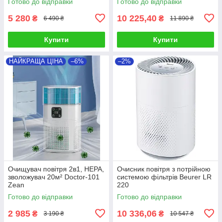
Готово до відправки
Готово до відправки
5 280
10 225,40
₴
₴
6 490 ₴
11 890 ₴
Купити
Купити
НАЙКРАЩА ЦІНА
–6%
–2%
Очищувач повітря 2в1, HEPA,
Очисник повітря з потрійною
зволожувач 20м² Doctor-101
системою фільтрів Beurer LR
Zean
220
Готово до відправки
Готово до відправки
2 985
10 336,06
₴
₴
3 190 ₴
10 547 ₴