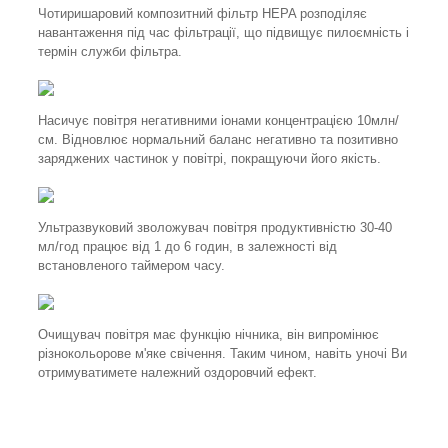
Чотиришаровий композитний фільтр HEPA розподіляє
навантаження під час фільтрації, що підвищує пилоємність і
термін служби фільтра.
Насичує повітря негативними іонами концентрацією 10млн/
см. Відновлює нормальний баланс негативно та позитивно
заряджених частинок у повітрі, покращуючи його якість.
Ультразвуковий зволожувач повітря продуктивністю 30-40
мл/год працює від 1 до 6 годин, в залежності від
встановленого таймером часу.
Очищувач повітря має функцію нічника, він випромінює
різнокольорове м'яке свічення. Таким чином, навіть уночі Ви
отримуватимете належний оздоровчий ефект.