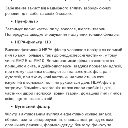
Забезпечте захист від надмірного впливу забруднюючих
речовин для себе та своїх близьких.
Пре-фільтр
Затримує великі частки пилу, волосся, шерсть тварин.
Попереджає швидке зношування наступних тонших фільтрів.
HEPA-фильтр H13
Високоефективний НЕРА-фільтр уловлює з повітря як великий
пил (5 мкм і більше), так і дрібнодисперсні частинки, у тому
числі PM2.5 та PM10. Великі частинки фільтр захоплює за
принципом сита, а дрібнодисперсні завдяки процесам адгезії,
при якому частинки осаджуються на волокнах фільтра, і
аутогезії, при якому нові частинки налипають на вже
існуючий в волокнах пил і не рухаються далі. HEPA-фільтр
затримує більшість алергенів: пилок спори грибків і цвілі,
частинки шкіри і волосся, вовни тварин, домашній пил і пилові
кліщі, що мешкають в ній.
Вугільний фільтр
Фільтр з активованим вугіллям ефективно усуває запахи,
вбирає гази та випаровування, очищає повітря від летких
органічних речовин, формальдегіду, бензолу, фенолу та