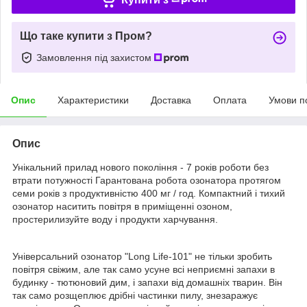
Що таке купити з Пром?
Замовлення під захистом
Опис
Характеристики
Доставка
Оплата
Умови п
Опис
Унікальний прилад нового покоління - 7 років роботи без
втрати потужності Гарантована робота озонатора протягом
семи років з продуктивністю 400 мг / год. Компактний і тихий
озонатор наситить повітря в приміщенні озоном,
простерилизуйте воду і продукти харчування.
Універсальний озонатор "Long Life-101" не тільки зробить
повітря свіжим, але так само усуне всі неприємні запахи в
будинку - тютюновий дим, і запахи від домашніх тварин. Він
так само розщеплює дрібні частинки пилу, знезаражує