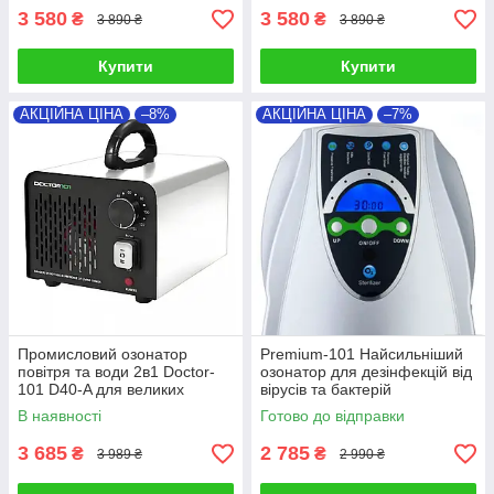
3 580
3 580
₴
₴
3 890 ₴
3 890 ₴
Купити
Купити
АКЦІЙНА ЦІНА
–8%
АКЦІЙНА ЦІНА
–7%
Промисловий озонатор
Premium-101 Найсильніший
повітря та води 2в1 Doctor-
озонатор для дезінфекцій від
101 D40-A для великих
вірусів та бактерій
приміщень. Генератор озону
В наявності
Готово до відправки
з високою продуктивністю 40
г/го
3 685
2 785
₴
₴
3 989 ₴
2 990 ₴