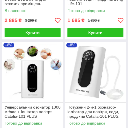
великих приміщень.
Life-101
Генератор озону з високою
В наявності
Готово до відправки
продуктивністю 30 г/год
2 885
1 685
₴
₴
3 299 ₴
1 890 ₴
Купити
Купити
–8%
–8%
Універсальний озонатор 1000
Потужний 2-й-1 озонатор-
мг/час + Іонізатор повітря
іолізатор для повітря, води,
Catalia-101 PLUS
продуктів Catalia-101 PLUS,
дисплей, таймер
Готово до відправки
Готово до відправки