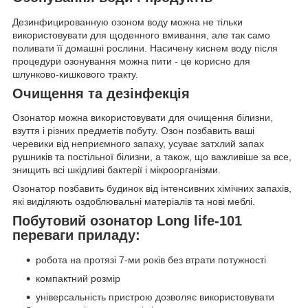
Дезинфицированную озоном воду можна не тільки
використовувати для щоденного вмивання, але так само
поливати її домашні рослини. Насичену киснем воду після
процедури озонування можна пити - це корисно для
шлунково-кишкового тракту.
Очищення та дезінфекція
Озонатор можна використовувати для очищення білизни,
взуття і різних предметів побуту. Озон позбавить ваші
черевики від неприємного запаху, усуває затхлий запах
рушників та постільної білизни, а також, що важливіше за все,
знищить всі шкідливі бактерії і мікроорганізми.
Озонатор позбавить будинок від інтенсивних хімічних запахів,
які виділяють оздоблювальні матеріалів та нові меблі.
Побутовий озонатор Long life-101
переваги приладу:
робота на протязі 7-ми років без втрати потужності
компактний розмір
універсальність пристрою дозволяє використовувати