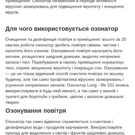
приміщення. Озонатор незамінний в періоди активності
вірусних захворювань для підвищення імунітету і знищення
вірусів.
Для чого використовується озонатор
Очищення та дезінфекція повітря в приміщенні: всього за 20
хвилин роботи озонатор зробить повітря свіжим, чистим і
наситить його озоном. Озонування повітря насичують його
киснем, розщеплює шкідливі домішки, видаляє неприємні
запахи і пил. Перебування в такому приміщенні нормалізує
тиск, сприяє зміцненню імунітету і покращує сон. Озонування
― це не тільки відмінний спосіб очистити повітря по всьому
будинку, але так само профілактика вірусних захворювань і
усунення неприємних запахів. Озонатор Long - life 101 можна
використовувати в будь-якій кімнаті, а так само у ванній і
туалеті для боротьби з грибком, цвіллю і запахом домашніх
тварин.
Озонування повітря
Озонатор так само відмінно справляється з очисткою і
дезінфекцією води і продуктів харчування. Використовуйте
прилад для видалення з овочів і фруктів шкідливих домішок,