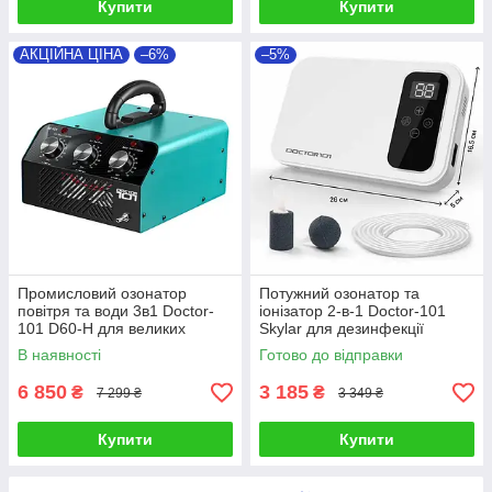
Купити
Купити
АКЦІЙНА ЦІНА
–6%
–5%
Промисловий озонатор
Потужний озонатор та
повітря та води 3в1 Doctor-
іонізатор 2-в-1 Doctor-101
101 D60-H для великих
Skylar для дезинфекції
приміщень. Генератор озону
повітря, води, продуктів.
В наявності
Готово до відправки
з високою продуктивністю 60
Побутовий генератор озону
г/го
800 мг/
6 850
3 185
₴
₴
7 299 ₴
3 349 ₴
Купити
Купити