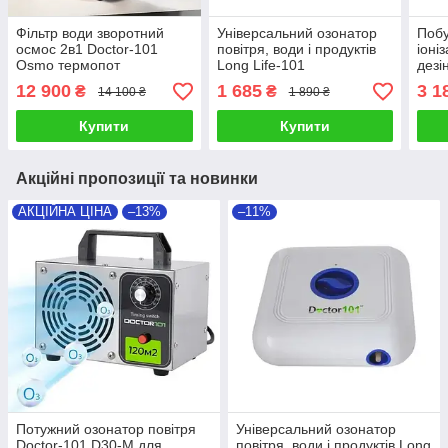
Фільтр води зворотний
Універсальний озонатор
Побу
осмос 2в1 Doctor-101
повітря, води і продуктів
іоні
Osmo термопот
Long Life-101
дезі
прод
12 900
1 685
3 1
₴
₴
14 100 ₴
1 890 ₴
Купити
Купити
Акційні пропозиції та новинки
АКЦІЙНА ЦІНА
–13%
–11%
Потужний озонатор повітря
Універсальний озонатор
Doctor-101 D30-M для
повітря, води і продуктів Long