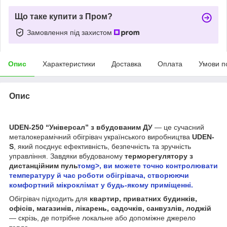
Що таке купити з Пром?
Замовлення під захистом
Опис
Характеристики
Доставка
Оплата
Умови п
Опис
UDEN-250 “Універсал” з вбудованим ДУ
— це сучасний
металокерамічний обігрівач українського виробництва
UDEN-
S
, який поєднує ефективність, безпечність та зручність
управління. Завдяки вбудованому
терморегулятору з
дистанційним пуль
томg>, ви можете точно контролювати
температуру й час роботи обігрівача, створюючи
комфортний мікроклімат у будь-якому приміщенні.
Обігрівач підходить для
квартир, приватних будинків,
офісів, магазинів, лікарень, садочків, санвузлів, лоджій
— скрізь, де потрібне локальне або допоміжне джерело