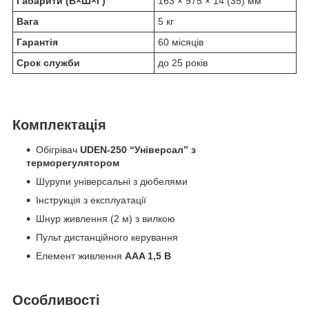
Габарити (В×Ш×Г)
163 × 975 × 14 (35) мм
Вага
5 кг
Гарантія
60 місяців
Срок служби
до 25 років
Комплектація
Обігрівач
UDEN-250 “Універсал” з
терморегулятором
Шурупи універсальні з дюбелями
Інструкція з експлуатації
Шнур живлення (2 м) з вилкою
Пульт дистанційного керування
Елемент живлення
AAA 1,5 В
Особливості