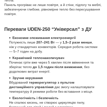
тепла.
Панель прогріває не лише повітря, а й стіни, підлогу та меблі,
забезпечуючи глибоке, рівномірне тепло без пересушування
повітря.
Переваги UDEN-250 “Універсал” з ДУ
Економне споживання електроенергії
Потужність лише
207–241 Вт
— у
1,5–2 рази менше
,
ніж у стандартних конвекторів. Середня робота системи
— 5–7 годин на добу.
Керамічний теплонакопичувач
Починає гріти вже через 5 хвилин після ввімкнення та
зберігає тепло
до 1,5 годин після вимкнення
, без
додаткових витрат енергії.
Зручне керування
Вбудований
терморегулятор з пультом
дистанційного управління
дає змогу налаштовувати
температуру й режими роботи без вставання з місця.
Екологічність і безпечність
Не спалює кисень, не створює циркуляцію пилу,