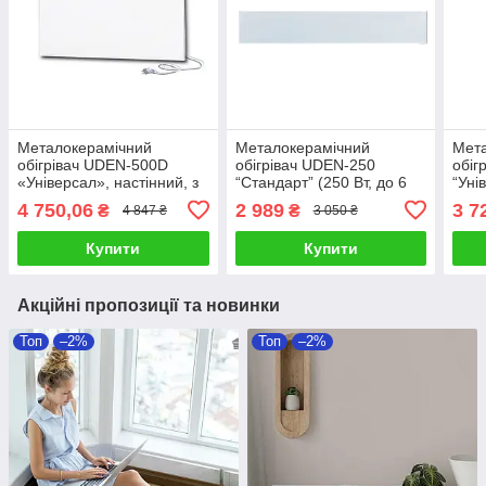
Металокерамічний
Металокерамічний
Мет
обігрівач UDEN-500D
обігрівач UDEN-250
обіг
«Універсал», настінний, з
“Стандарт” (250 Вт, до 6
“Уні
кабелем 2 м і вилкою, до
м², без кабеля і вилки)
(з к
4 750,06
2 989
3 7
₴
₴
4 847 ₴
3 050 ₴
10 м²
Купити
Купити
Акційні пропозиції та новинки
Топ
–2%
Топ
–2%