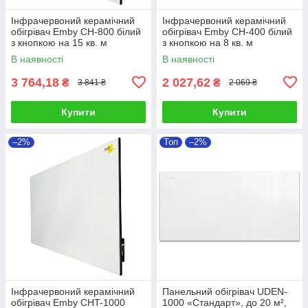
Інфрачервоний керамічний
Інфрачервоний керамічний
обігрівач Emby CH-800 білий
обігрівач Emby CH-400 білий
з кнопкою на 15 кв. м
з кнопкою на 8 кв. м
В наявності
В наявності
3 764,18
2 027,62
₴
₴
3 841 ₴
2 069 ₴
Купити
Купити
–2%
Топ
–2%
Інфрачервоний керамічний
Панельний обігрівач UDEN-
обігрівач Emby CHT-1000
1000 «Стандарт», до 20 м²,