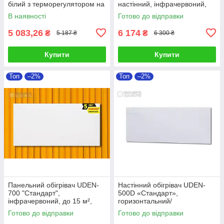
білий з терморегулятором на
настінний, інфрачервоний,
20 кв. м
без шнура
В наявності
Готово до відправки
5 083,26
6 174
₴
₴
5 187 ₴
6 300 ₴
Купити
Купити
Топ
–2%
Топ
–2%
Панельний обігрівач UDEN-
Настінний обігрівач UDEN-
700 "Стандарт",
500D «Стандарт»,
інфрачервоний, до 15 м²,
горизонтальний/
настінний, без кабелю
вертикальний монтаж
Готово до відправки
Готово до відправки