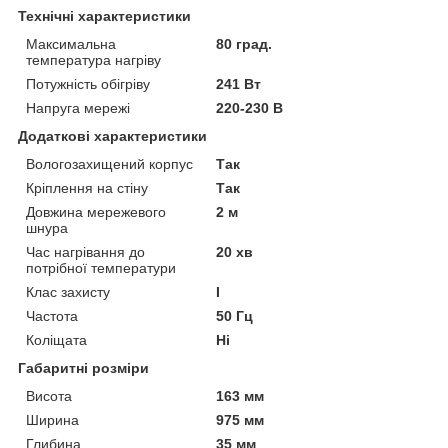
Технічні характеристики
Максимальна
80 град.
температура нагріву
Потужність обігріву
241 Вт
Напруга мережі
220-230 В
Додаткові характеристики
Вологозахищений корпус
Так
Кріплення на стіну
Так
Довжина мережевого
2 м
шнура
Час нагрівання до
20 хв
потрібної температури
Клас захисту
I
Частота
50 Гц
Коліщата
Ні
Габаритні розміри
Висота
163 мм
Ширина
975 мм
Глибина
35 мм