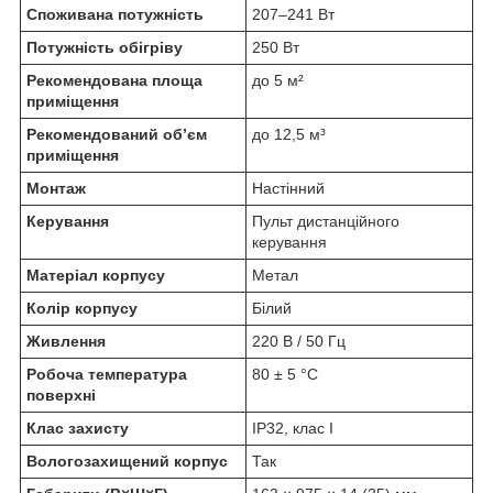
Споживана потужність
207–241 Вт
Потужність обігріву
250 Вт
Рекомендована площа
до 5 м²
приміщення
Рекомендований об’єм
до 12,5 м³
приміщення
Монтаж
Настінний
Керування
Пульт дистанційного
керування
Матеріал корпусу
Метал
Колір корпусу
Білий
Живлення
220 В / 50 Гц
Робоча температура
80 ± 5 °C
поверхні
Клас захисту
IP32, клас I
Вологозахищений корпус
Так