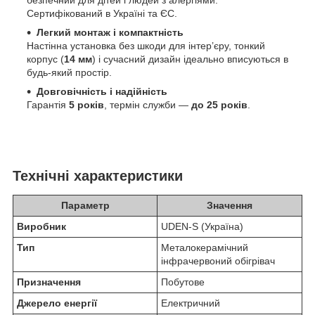
безпечний для дітей і людей з алергіями.
Сертифікований в Україні та ЄС.
Легкий монтаж і компактність
Настінна установка без шкоди для інтер’єру, тонкий
корпус (
14 мм
) і сучасний дизайн ідеально вписуються в
будь-який простір.
Довговічність і надійність
Гарантія
5 років
, термін служби —
до 25 років
.
Технічні характеристики
Параметр
Значення
Виробник
UDEN-S (Україна)
Тип
Металокерамічний
інфрачервоний обігрівач
Призначення
Побутове
Джерело енергії
Електричний