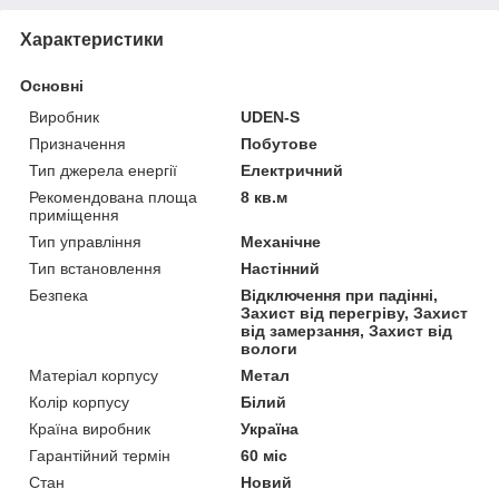
Характеристики
Основні
Виробник
UDEN-S
Призначення
Побутове
Тип джерела енергії
Електричний
Рекомендована площа
8 кв.м
приміщення
Тип управління
Механічне
Тип встановлення
Настінний
Безпека
Відключення при падінні,
Захист від перегріву, Захист
від замерзання, Захист від
вологи
Матеріал корпусу
Метал
Колір корпусу
Білий
Країна виробник
Україна
Гарантійний термін
60 міс
Стан
Новий