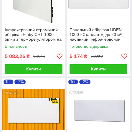
Інфрачервоний керамічний
Панельний обігрівач UDEN-
обігрівач Emby CHT-1000
1000 «Стандарт», до 20 м²,
білий з терморегулятором на
настінний, інфрачервоний,
20 кв. м
без шнура
В наявності
Готово до відправки
5 083,26
6 174
₴
₴
5 187 ₴
6 300 ₴
Купити
Купити
Топ
–2%
Топ
–2%