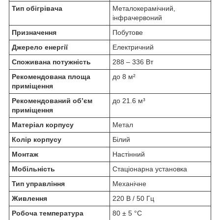
Тип обігрівача
Металокерамічний,
інфрачервоний
Призначення
Побутове
Джерело енергії
Електричний
Споживана потужність
288 – 336 Вт
Рекомендована площа
до 8 м²
приміщення
Рекомендований об’єм
до 21.6 м³
приміщення
Матеріал корпусу
Метал
Колір корпусу
Білий
Монтаж
Настінний
Мобільність
Стаціонарна установка
Тип управління
Механічне
Живлення
220 В / 50 Гц
Робоча температура
80 ± 5 °C