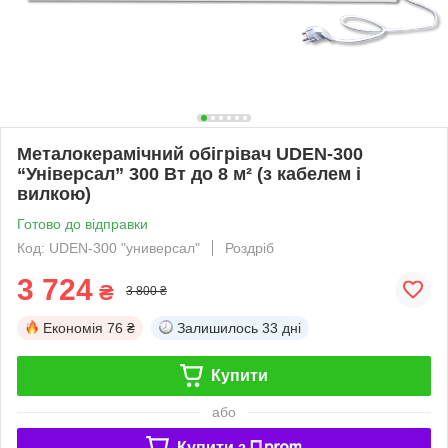
Металокерамічний обігрівач UDEN-300
“Універсал” 300 Вт до 8 м² (з кабелем і
вилкою)
Готово до відправки
Код: UDEN-300 "универсал"
Роздріб
3 724
₴
3 800 ₴
Економія
76 ₴
Залишилось
33 дні
Купити
або
Купити з