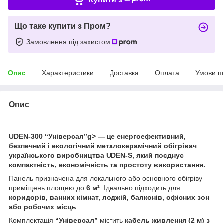
Що таке купити з Пром?
Замовлення під захистом
Опис
Характеристики
Доставка
Оплата
Умови п
Опис
UDEN-300 “Універсал”g> — це енергоефективний,
безпечний і екологічний металокерамічний обігрівач
українського виробництва
UDEN-S
, який поєднує
компактність, економічність та простоту використання.
Панель призначена для локального або основного обігріву
приміщень площею до
6 м²
. Ідеально підходить для
коридорів, ванних кімнат, лоджій, балконів, офісних зон
або робочих місць
.
Комплектація
“Універсал”
містить
кабель живлення (2 м) з