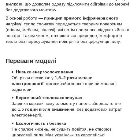
вилкою
, що дозволяє одразу підключити обігрівач до мережі
без додаткового монтажу.
В основі роботи —
принцип прямого інфрачервоного
нагріву
: тепло спочатку передається твердим поверхням
(стінам, меблям, підлозі), які потім поступово віддають його в
повітря. Таким чином, створюється природне, комфортне
тепло без пересушування повітря та без циркуляції пилу.
Переваги моделі
Низьке енергоспоживання
Обігрівач споживає у
1,5–2 рази менше
електроенергії
, ніж звичайні конвектори чи масляні
радіатори.
Керамічний теплонакопичувач
Завдяки керамічному елементу панель зберігає тепло
до
1,5 годин після вимкнення
, без додаткових витрат
електроенергії.
Екологічність і безпека
Не спалює кисень, не сушить повітря, не створює
циркуляції пилу. Має українські та європейські