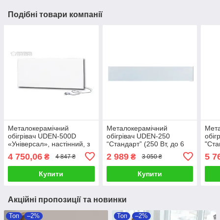
Подібні товари компанії
Металокерамічний
Металокерамічний
Мет
обігрівач UDEN-500D
обігрівач UDEN-250
обіг
«Універсал», настінний, з
“Стандарт” (250 Вт, до 6
"Ста
кабелем 2 м і вилкою, до
м², без кабеля і вилки)
м² (
4 750,06
2 989
5 7
₴
₴
4 847 ₴
3 050 ₴
10 м²
Купити
Купити
Акційні пропозиції та новинки
Топ
–2%
Топ
–2%