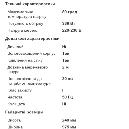
Технічні характеристики
Максимальна
80 град.
температура нагріву
Потужність обігріву
336 Вт
Напруга мережі
220-230 В
Додаткові характеристики
Дисплей
Ні
Вологозахищений корпус
Так
Кріплення на стіну
Так
Довжина мережевого
2 м
шнура
Час нагрівання до
20 хв
потрібної температури
Клас захисту
I
Частота
50 Гц
Коліщата
Ні
Габаритні розміри
Висота
240 мм
Ширина
975 мм