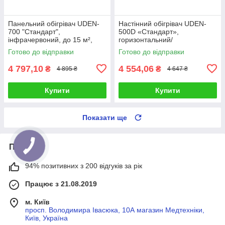
Панельний обігрівач UDEN-
Настінний обігрівач UDEN-
700 "Стандарт",
500D «Стандарт»,
інфрачервоний, до 15 м²,
горизонтальний/
настінний, без кабелю
вертикальний монтаж
Готово до відправки
Готово до відправки
4 797,10
4 554,06
₴
₴
4 895 ₴
4 647 ₴
Купити
Купити
Показати ще
Про нас
94% позитивних з 200 відгуків за рік
Працює з 21.08.2019
м. Київ
просп. Володимира Івасюка, 10А магазин Медтехніки,
Київ, Україна