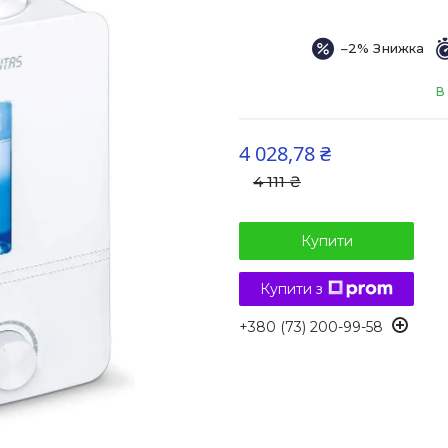
–2%
В
4 028,78 ₴
4 111 ₴
Купити
Купити з
+380 (73) 200-99-58