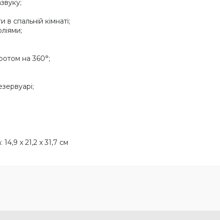
звуку;
 в спальній кімнаті;
ліями;
ротом на 360°;
зервуарі;
14,9 x 21,2 x 31,7 см