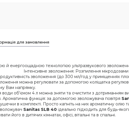
ормація для замовлення
ю й енергоощадною технологією ультразвукового зволоження
ення: Розпилення мікродозами дрібнодис
продуктивність зволоження (до 300 мл/год у приміщеннях пло
воложення можна регулювати за допомогою коліщатка регулюва
ому Вам напрямку.
води об'ємом 4 л можна зняти та очистити з дотриманням вимо
й. Ароматична функція: за допомогою зволожувача повітря
San
шечки в комплекті. Просто капніть на них ароматичну олію т
 зволожувач
Sanitas SLB 40
ідеально підходить для будь-яког
ти його в дитячих кімнатах, офісі, вітальні та в спальні.