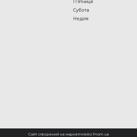
Пʼятниця
Субота
Неділя
Сайт створений на маркетплейсі
Prom.ua