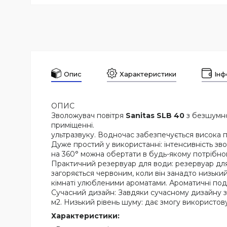
Опис
Характеристики
Інф
ОПИС
Зволожувач повітря
Sanitas SLB 40
з безшумно
приміщенні. Інтенсивне зволож
ультразвуку. Водночас забезпечується висока 
Дуже простий у використанні: інтенсивність з
на 360° можна обертати в будь-якому потрібн
Практичний резервуар для води: резервуар для 
загоряється червоним, коли він занадто низьки
кімнаті улюбленими ароматами. Ароматичні поду
Сучасний дизайн: Завдяки сучасному дизайну
м2. Низький рівень шуму: дає змогу використовува
Характеристики: