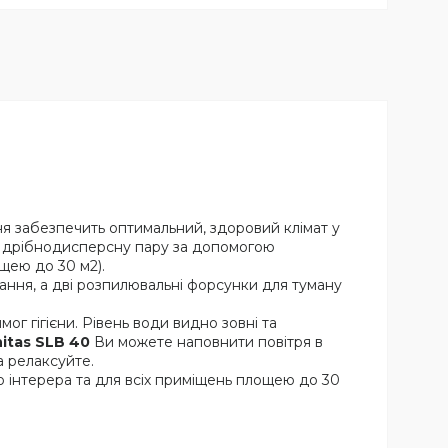
 забезпечить оптимальний, здоровий клімат у
персну пару за допомогою
щею до 30 м2).
ння, а дві розпилювальні форсунки для туману
г гігієни. Рівень води видно зовні та
itas SLB 40
Ви можете наповнити повітря в
а релаксуйте.
о інтерера та для всіх приміщень площею до 30