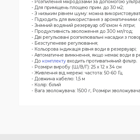
- Розпилення мікродозами за допомогою ультра
- Для приміщень площею прим. до 30 м2;
- З низьким рівнем шуму: можна використовувати
- Підходить для використання з ароматичними о
- Знімний водяний резервуар об'ємом 4 літри;
- Продуктивність зволоження до 300 мл/год;
- Дві регульовані розпилювальні насадки з пово
- Безступеневе регулювання;
- Кольорова індикація рівня води в резервуарі;
- Автоматичне вимкнення, якщо немає води в ре
- До
комплекту
входить противапняний фільтр.
- Розміри виробу (Ш/В/Г): 25 x 12 x 34 см
- Живлення від мережі: частота: 50-60 Гц
- Довжина кабелю: 1,5 м
- Колір: білий
- Вага зволожувача: 1500 г, Розміри зволожувача: 