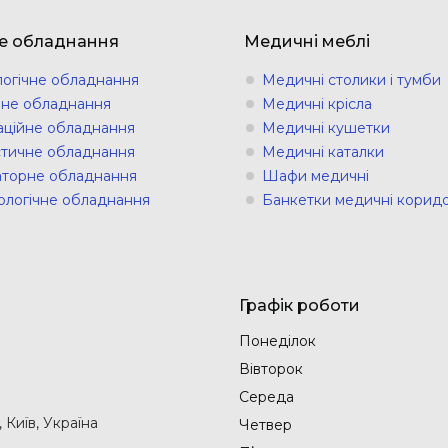
е обладнання
Медичні меблі
логічне обладнання
Медичні столики і тумби
ічне обладнання
Медичні крісла
аційне обладнання
Медичні кушетки
стичне обладнання
Медичні каталки
торне обладнання
Шафи медичні
ологічне обладнання
Банкетки медичні коридо
Графік роботи
Понеділок
Вівторок
Середа
Київ, Україна
Четвер