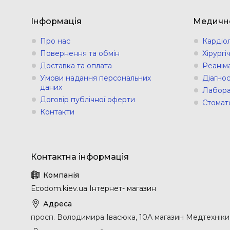
Інформація
Медичн
Про нас
Кардіо
Повернення та обмін
Хірург
Доставка та оплата
Реанім
Умови надання персональних
Діагно
даних
Лабора
Договір публічної оферти
Стомат
Контакти
Еcodom.kiev.ua Інтернет- магазин
просп. Володимира Івасюка, 10А магазин Медтехніки, 