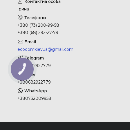
Ірина
+380 (73) 200-99-58
+380 (68) 292-27-79
ecodomkievua@gmail.com
+380682922779
+380682922779
+380732009958