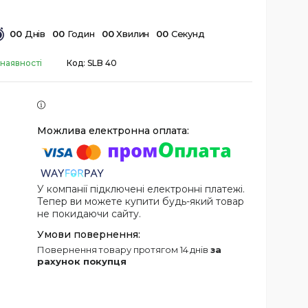
0
0
Днів
0
0
Годин
0
0
Хвилин
0
0
Секунд
 наявності
Код:
SLB 40
У компанії підключені електронні платежі.
Тепер ви можете купити будь-який товар
не покидаючи сайту.
повернення товару протягом 14 днів
за
рахунок покупця