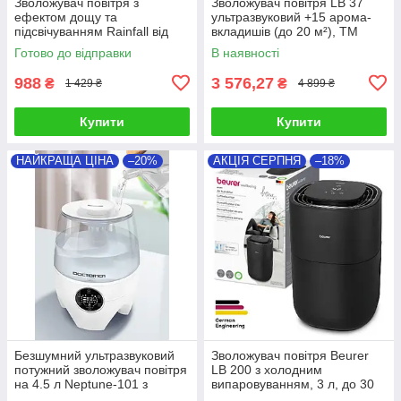
Зволожувач повітря з
Зволожувач повітря LB 37
ефектом дощу та
ультразвуковий +15 арома-
підсвічуванням Rainfall від
вкладишів (до 20 м²), ТМ
Doctor-101 (зелений,
Beurer
Готово до відправки
В наявності
червоний)
988
3 576,27
₴
₴
1 429 ₴
4 899 ₴
Купити
Купити
НАЙКРАЩА ЦІНА
–20%
АКЦІЯ СЕРПНЯ
–18%
Безшумний ультразвуковий
Зволожувач повітря Beurer
потужний зволожувач повітря
LB 200 з холодним
на 4.5 л Neptune-101 з
випаровуванням, 3 л, до 30
сенсорним дисплеїв і
м²