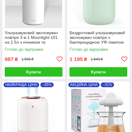
Ультразвуковий зволожувач
Бездротовий ультразвуковий
повітря 3-в-1 Moonlight-101
зволожувач повітря з
на 2.5л з нічником та
бактерицидною УФ-лампою
аромаслотом
Alto-101
Готово до відправки
Готово до відправки
987
1 195
₴
₴
1 590 ₴
1 849 ₴
Купити
Купити
НАЙКРАЩА ЦІНА
–35%
АКЦІЙНА ЦІНА
–31%