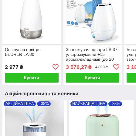
Освіжувач повітря
Зволожувач повітря LB 37
Без
BEURER LA 30
ультразвуковий +15
ульт
арома-вкладишів (до 20
звол
м²), ТМ Beurer
л Ne
2 977
3 576,27
3 1
₴
₴
4 899 ₴
сенс
пуль
Купити
Купити
Акційні пропозиції та новинки
АКЦІЙНА ЦІНА
–38%
НАЙКРАЩА ЦІНА
–35%