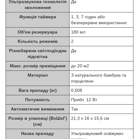
Ультразвукова технологія
Да
зволоження
Функція таймера
1, 3, 7 годин або
безперервне використання
Об'єм резервуара
180 мл
Кількість режимів
2
Різнобарвна світлодіодна
Да
підсвітка
Макс. розмір приміщення
до 20 м2
Матеріал
З натурального бамбука та
порцеляни
Вага приладу (кг)
0,508
Потужність
Прибл. 12 Вт
Автоматичне вимкнення
Так
Розмір в упаковці (ВхШхГ)
21,3 х 16 х 15,6 см
(см)
Назва приладу
Ультразвуковий освіжувач