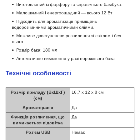
Виготовлений із фарфору та справжнього бамбука.
Малошумний і енергоощадний — всього 12 Вт
Підходить для ароматизації приміщень
водорозчинними ароматичними оліями.
Можливе двоступеневе розпилення зі світлом і без
нього
Розмір бака: 180 мл
Автоматичне вимкнення у разі порожнього бака
Технічні особливості
Розмір приладу (ВхШхГ)
16,7 х 12 х 8 см
(см)
Ароматерапія
Да
Функція розпилення, що
Да
вимикається підсвітка
Роз'єм USB
Немає