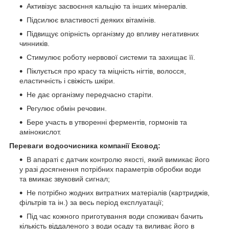
Активізує засвоєння кальцію та інших мінералів.
Підсилює властивості деяких вітамінів.
Підвищує опірність організму до впливу негативних
чинників.
Стимулює роботу нервової системи та захищає її.
Піклується про красу та міцність нігтів, волосся,
еластичність і свіжість шкіри.
Не дає організму передчасно старіти.
Регулює обмін речовин.
Бере участь в утворенні ферментів, гормонів та
амінокислот.
Переваги водоочисника компанії Ековод:
В апараті є датчик контролю якості, який вимикає його
у разі досягнення потрібних параметрів обробки води
та вмикає звуковий сигнал;
Не потрібно жодних витратних матеріалів (картриджів,
фільтрів та ін.) за весь період експлуатації;
Під час кожного приготування води споживач бачить
кількість віддаленого з води осаду та виливає його в