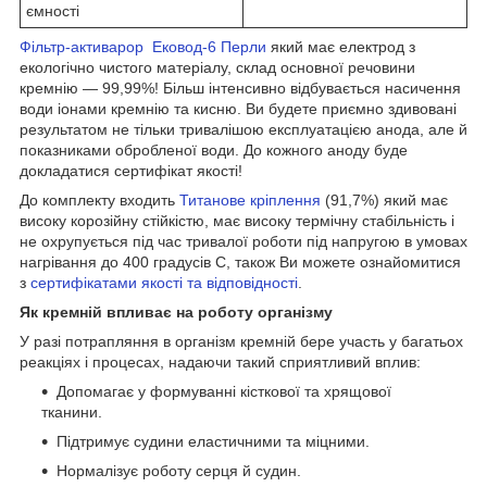
ємності
Фільтр-активарор Ековод-6 Перли
який має електрод з
екологічно чистого матеріалу, склад основної речовини
кремнію — 99,99%! Більш інтенсивно відбувається насичення
води іонами кремнію та кисню. Ви будете приємно здивовані
результатом не тільки тривалішою експлуатацією анода, але й
показниками обробленої води. До кожного аноду буде
докладатися сертифікат якості!
До комплекту входить
Титанове кріплення
(91,7%) який має
високу корозійну стійкістю, має високу термічну стабільність і
не охрупується під час тривалої роботи під напругою в умовах
нагрівання до 400 градусів С, також Ви можете ознайомитися
з
сертифікатами якості та відповідності
.
Як кремній впливає на роботу організму
У разі потрапляння в організм кремній бере участь у багатьох
реакціях і процесах, надаючи такий сприятливий вплив:
Допомагає у формуванні кісткової та хрящової
тканини.
Підтримує судини еластичними та міцними.
Нормалізує роботу серця й судин.