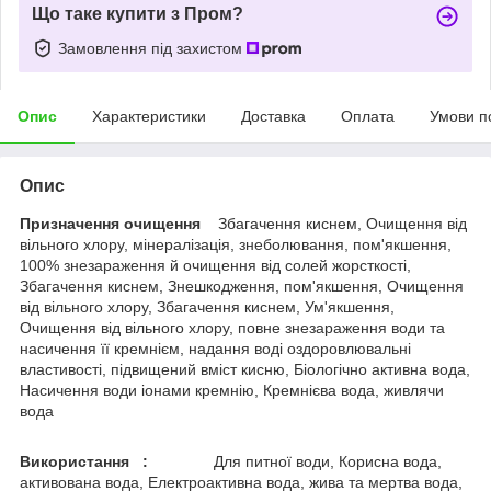
Що таке купити з Пром?
Замовлення під захистом
Опис
Характеристики
Доставка
Оплата
Умови п
Опис
Призначення очищення
Збагачення киснем, Очищення від
вільного хлору, мінералізація, знеболювання, пом'якшення,
100% знезараження й очищення від солей жорсткості,
Збагачення киснем, Знешкодження, пом'якшення, Очищення
від вільного хлору, Збагачення киснем, Ум'якшення,
Очищення від вільного хлору, повне знезараження води та
насичення її кремнієм, надання воді оздоровлювальні
властивості, підвищений вміст кисню, Біологічно активна вода,
Насичення води іонами кремнію, Кремнієва вода, живлячи
вода
Використання :
Для питної води, Корисна вода,
активована вода, Електроактивна вода, жива та мертва вода,