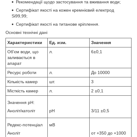
Рекомендації щодо застосування та вживання води;
Сертифікат якості на кожен кремнієвий електрод
Si99,99;
Сертифікат якості на титанове кріплення.
Основні технічні дані
Характеристики
Ед. изм.
Значення
Об'єм води, що
л.
6±0,1
заливається в
апарат
Ресурс роботи
л.
До 10000
Кількість камер
шт.
3
Місткість камер
л.
2 ±0,1
Значення pH:
Аноліт/католіт
рН
3/11 ±0,5
Редекс-потенціал
мВ
Аноліт
от +350 до +1000