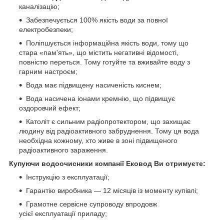
каналізацію;
Забезпечується 100% якість води за повної
електробезпеки;
Поліпшується інформаційна якість води, тому що
стара «пам'ять», що містить негативні відомості,
повністю переться. Тому готуйте та вживайте воду з
гарним настроєм;
Вода має підвищену насиченість киснем;
Вода насичена іонами кремнію, що підвищує
оздоровчий ефект;
Католіт є сильним радіопротектором, що захищає
людину від радіоактивного забруднення. Тому ця вода
необхідна кожному, хто живе в зоні підвищеного
радіоактивного зараження.
Купуючи водоочисники компанії Ековод Ви отримуєте:
Інструкцію з експлуатації;
Гарантію виробника — 12 місяців із моменту купівлі;
Грамотне сервісне супроводу впродовж
усієї експлуатації приладу;