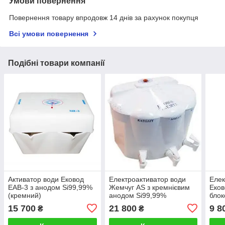
Умови повернення
Повернення товару впродовж 14 днів за рахунок покупця
Всі умови повернення
Подібні товари компанії
Активатор води Ековод
Електроактиватор води
Елек
ЕАВ-3 з анодом Si99,99%
Жемчуг AS з кремнієвим
Еков
(кремний)
анодом Si99,99%
блок
15 700
21 800
9 8
₴
₴