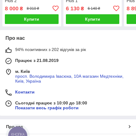
Plus 2
Plus 1
Plus
8 000
6 130
8 8
₴
₴
8 010 ₴
6 140 ₴
Купити
Купити
Про нас
94% позитивних з 202 відгуків за рік
Працює з 21.08.2019
м. Київ
просп. Володимира Івасюка, 10А магазин Медтехніки,
Київ, Україна
Контакти
Сьогодні працює з 10:00 до 18:00
Показати весь графік роботи
Про нас
КНОПКА