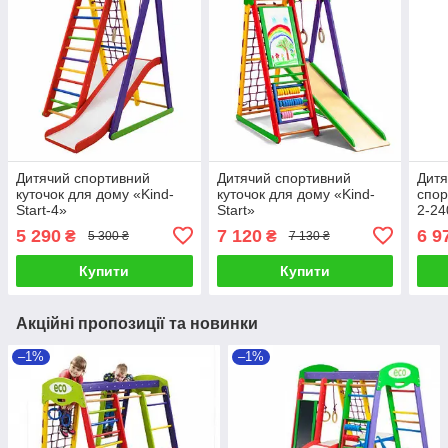
Дитячий спортивний
Дитячий спортивний
Дитя
куточок для дому «Kind-
куточок для дому «Kind-
спор
Start-4»
Start»
2-24
набо
5 290
7 120
6 9
₴
₴
5 300 ₴
7 130 ₴
"Spo
Купити
Купити
Акційні пропозиції та новинки
–1%
–1%