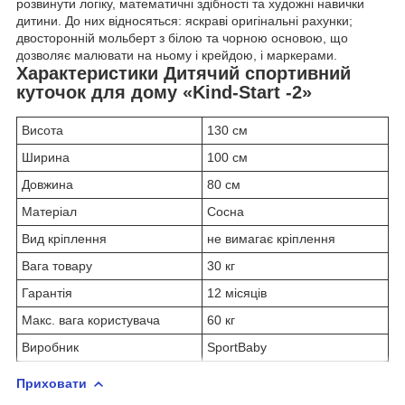
розвинути логіку, математичні здібності та художні навички
дитини. До них відносяться: яскраві оригінальні рахунки;
двосторонній мольберт з білою та чорною основою, що
дозволяє малювати на ньому і крейдою, і маркерами.
Характеристики Дитячий спортивний
куточок для дому «Kind-Start -2»
Висота
130 см
Ширина
100 см
Довжина
80 см
Матеріал
Сосна
Вид кріплення
не вимагає кріплення
Вага товару
30 кг
Гарантія
12 місяців
Макс. вага користувача
60 кг
Виробник
SportBaby
Приховати