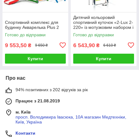
Дитячий кольоровий
Спортивний комплекс для
спортивний куточок «2-Lux 2-
будинку Акварелька Plus 2
220» із мотузковим набором і
рукоходом ТМ "SportBaby"
Готово до відправки
Готово до відправки
(220х81 см)
9 553,50
6 543,90
₴
₴
9 650 ₴
6 610 ₴
Купити
Купити
Про нас
94% позитивних з 202 відгуків за рік
Працює з 21.08.2019
м. Київ
просп. Володимира Івасюка, 10А магазин Медтехніки,
Київ, Україна
Контакти