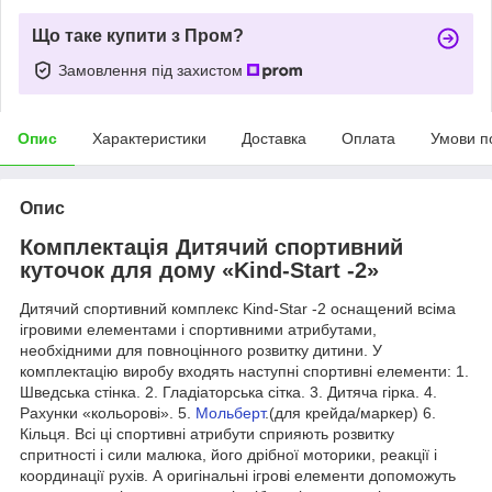
Що таке купити з Пром?
Замовлення під захистом
Опис
Характеристики
Доставка
Оплата
Умови п
Опис
Комплектація Дитячий спортивний
куточок для дому «Kind-Start -2»
Дитячий спортивний комплекс Kind-Star -2 оснащений всіма
ігровими елементами і спортивними атрибутами,
необхідними для повноцінного розвитку дитини. У
комплектацію виробу входять наступні спортивні елементи: 1.
Шведська стінка. 2. Гладіаторська сітка. 3. Дитяча гірка. 4.
Рахунки «кольорові». 5.
Мольберт
.(для крейда/маркер) 6.
Кільця. Всі ці спортивні атрибути сприяють розвитку
спритності і сили малюка, його дрібної моторики, реакції і
координації рухів. А оригінальні ігрові елементи допоможуть