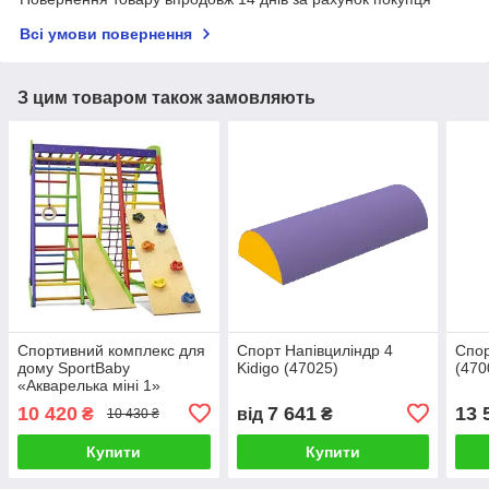
Всі умови повернення
З цим товаром також замовляють
Спортивний комплекс для
Спорт Напівциліндр 4
Спор
дому SportBaby
Kidigo (47025)
(470
«Акварелька міні 1»
10 420
7 641
13 
₴
від
₴
10 430 ₴
Купити
Купити