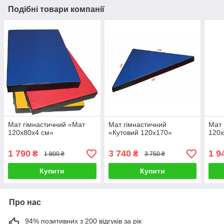
Подібні товари компанії
Мат гімнастичний «Мат
Мат гімнастичний
Мат 
120х80х4 см»
«Кутовий 120х170»
120х
1 790
3 740
1 9
₴
₴
1 800 ₴
3 750 ₴
Купити
Купити
Про нас
94% позитивних з 200 відгуків за рік