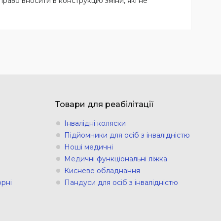
право вносити в конструкцію зміни, які не
Товари для реабілітації
Інвалідні коляски
Підйомники для осіб з інвалідністю
Ноші медичні
Медичні функціональні ліжка
Кисневе обладнання
рні
Пандуси для осіб з інвалідністю