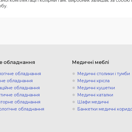
зної комплектації і колірній гамі. Виробник залишає за собою 
обу.
е обладнання
Медичні меблі
логічне обладнання
Медичні столики і тумби
ічне обладнання
Медичні крісла
аційне обладнання
Медичні кушетки
стичне обладнання
Медичні каталки
торне обладнання
Шафи медичні
ологічне обладнання
Банкетки медичні коридо