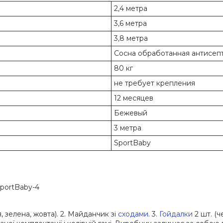
2,4 метра
3,6 метра
3,8 метра
Сосна обработанная антисеп
80 кг
не требует крепления
12 месяцев
Бежевый
3 метра
SportBaby
portBaby-4
, зелена, жовта). 2. Майданчик зі
сходами
. 3.
Гойдалки
2 шт. (ч