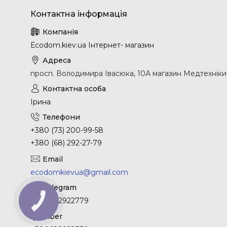
Еcodom.kiev.ua Інтернет- магазин
просп. Володимира Івасюка, 10А магазин Медтехніки, 
Ірина
+380 (73) 200-99-58
+380 (68) 292-27-79
ecodomkievua@gmail.com
+380682922779