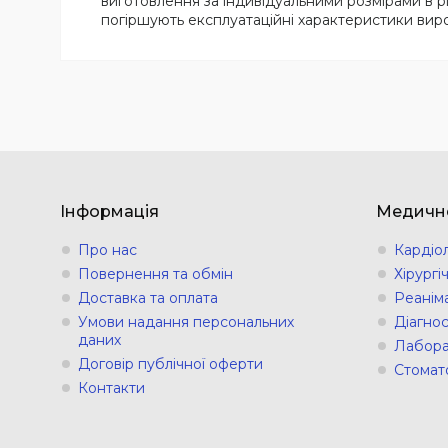
виготовлення за індивідуальними розмірами в рі
погіршують експлуатаційні характеристики вир
Інформація
Медичн
Про нас
Кардіо
Повернення та обмін
Хірург
Доставка та оплата
Реанім
Умови надання персональних
Діагно
даних
Лабора
Договір публічної оферти
Стомат
Контакти