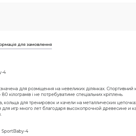
ормація для замовлення
y-4
начена для розміщення на невеликих ділянках. Спортивний к
о 80 кілограмів і не потребуватиме спеціальних кріплень.
 кольца для тренировок и качели на металлических цепочках
м для игр много лет благодаря высокопрочной древесине и 
.
 SportBaby-4